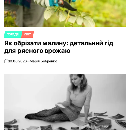
ПОРАДИ
СВІТ
POSTED
Як обрізати малину: детальний гід
IN
для рясного врожаю
10.06.2026
Марія Бобренко
on