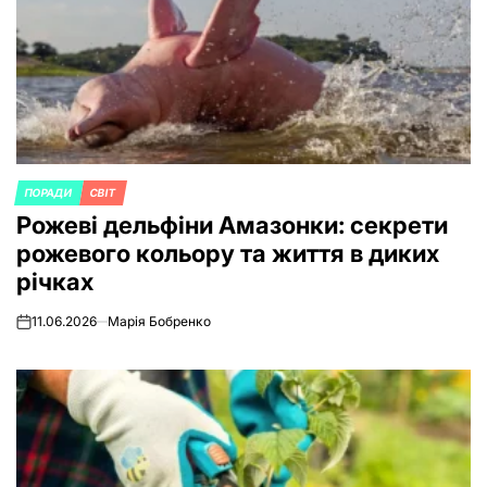
ПОРАДИ
СВІТ
POSTED
Рожеві дельфіни Амазонки: секрети
IN
рожевого кольору та життя в диких
річках
11.06.2026
Марія Бобренко
on