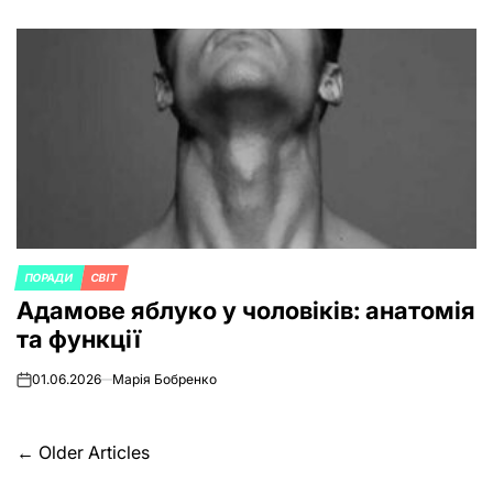
ПОРАДИ
СВІТ
POSTED
Адамове яблуко у чоловіків: анатомія
IN
та функції
01.06.2026
Марія Бобренко
on
Posts
←
Older Articles