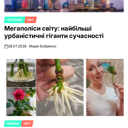
ГЕОГРАФІЯ
СВІТ
POSTED
Мегаполіси світу: найбільші
IN
урбаністичні гіганти сучасності
28.07.2026
Марія Бобренко
on
ПОРАДИ
СВІТ
POSTED