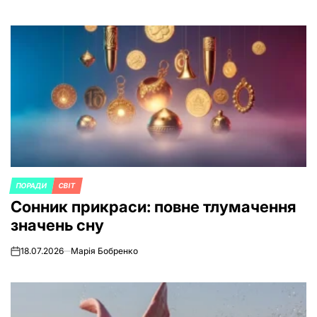
ПОРАДИ
СВІТ
POSTED
Сонник прикраси: повне тлумачення
IN
значень сну
18.07.2026
Марія Бобренко
on