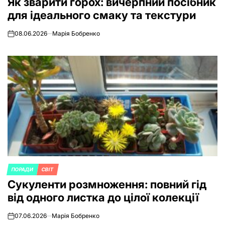
Як зварити горох: вичерпний посібник
для ідеального смаку та текстури
08.06.2026
Марія Бобренко
on
ПОРАДИ
СВІТ
POSTED
Сукуленти розмноження: повний гід
IN
від одного листка до цілої колекції
07.06.2026
Марія Бобренко
on