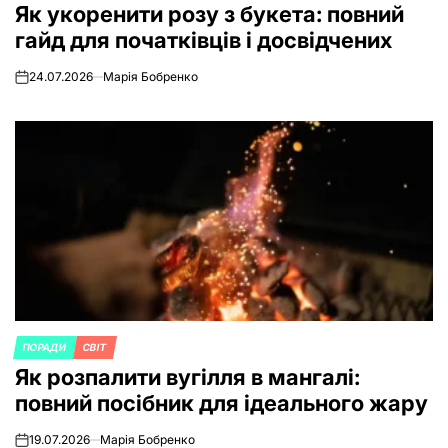
Як укоренити розу з букета: повний
IN
гайд для початківців і досвідчених
24.07.2026
Марія Бобренко
on
ПОРАДИ
СВІТ
POSTED
Як розпалити вугілля в мангалі:
IN
повний посібник для ідеального жару
19.07.2026
Марія Бобренко
on