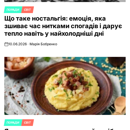
ПОРАДИ
СВІТ
POSTED
Що таке ностальгія: емоція, яка
IN
зшиває час нитками спогадів і дарує
тепло навіть у найхолодніші дні
10.06.2026
Марія Бобренко
on
ПОРАДИ
СВІТ
POSTED
IN