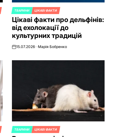
ТВАРИНИ
ЦІКАВІ ФАКТИ
POSTED
Цікаві факти про дельфінів:
IN
від ехолокації до
культурних традицій
15.07.2026
Марія Бобренко
on
ТВАРИНИ
ЦІКАВІ ФАКТИ
POSTED