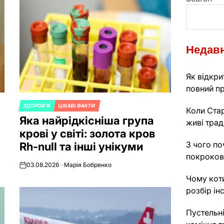
Недавн
Як відкрит
повний пр
ЗДОРОВ'Я
ЦІКАВІ ФАКТИ
POSTED
Коли Стар
Яка найрідкісніша група
IN
живі трад
крові у світі: золота кров
З чого по
Rh-null та інші унікуми
покроков
03.08.2026
Марія Бобренко
on
Чому кот
розбір ін
Пустельні