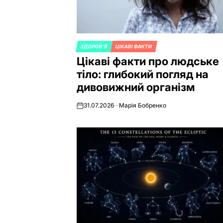
ЗДОРОВ'Я
ЦІКАВІ ФАКТИ
POSTED
Цікаві факти про людське
IN
тіло: глибокий погляд на
дивовижний організм
31.07.2026
Марія Бобренко
on