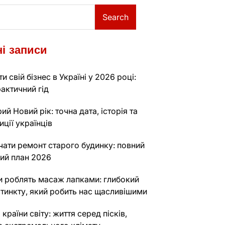
Search
і записи
и свій бізнес в Україні у 2026 році:
актичний гід
ий Новий рік: точна дата, історія та
иції українців
чати ремонт старого будинку: повний
ий план 2026
и роблять масаж лапками: глибокий
стинкту, який робить нас щасливішими
 країни світу: життя серед пісків,