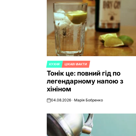
КУХНЯ
ЦІКАВІ ФАКТИ
POSTED
Тонік це: повний гід по
IN
легендарному напою з
хініном
04.08.2026
Марія Бобренко
on