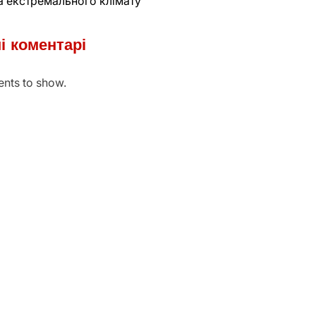
а екстремального клімату
і коментарі
nts to show.