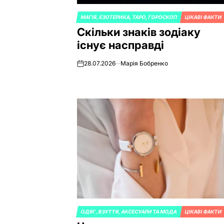
МАГІЯ, ЕЗОТЕРИКА, ТАРО, ГОРОСКОП
ЦІКАВІ ФАКТИ
POSTED
Скільки знаків зодіаку
IN
існує насправді
28.07.2026
Марія Бобренко
on
ОДЯГ, ВЗУТТЯ, АКСЕСУАРИ ТА МОДА
ЦІКАВІ ФАКТИ
POSTED