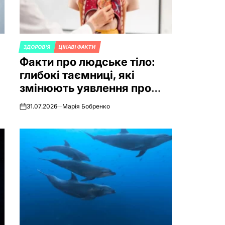
ЗДОРОВ'Я
ЦІКАВІ ФАКТИ
POSTED
Факти про людське тіло:
IN
глибокі таємниці, які
змінюють уявлення про
себе
31.07.2026
Марія Бобренко
on