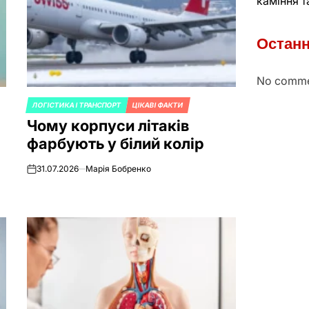
каміння т
Останн
No comme
ЛОГІСТИКА І ТРАНСПОРТ
ЦІКАВІ ФАКТИ
POSTED
Чому корпуси літаків
IN
фарбують у білий колір
31.07.2026
Марія Бобренко
on