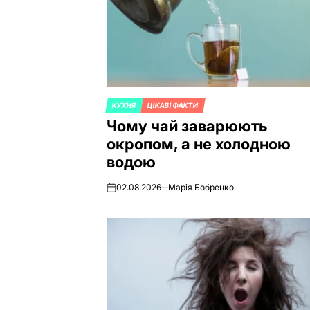
КУХНЯ
ЦІКАВІ ФАКТИ
POSTED
Чому чай заварюють
IN
окропом, а не холодною
водою
02.08.2026
Марія Бобренко
on