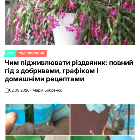
ДІМ
САД І РОСЛИНИ
POSTED
Чим підживлювати різдвяник: повний
IN
гід з добривами, графіком і
домашніми рецептами
02.08.2026
Марія Бобренко
on