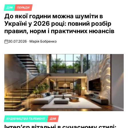
ДІМ
ПОРАДИ
POSTED
До якої години можна шуміти в
IN
Україні у 2026 році: повний розбір
правил, норм і практичних нюансів
30.07.2026
Марія Бобренко
on
БУДІВНИЦТВО ТА РЕМОНТ
ДІМ
POSTED
Інтер’єр вітальні в сучасному стилі:
IN