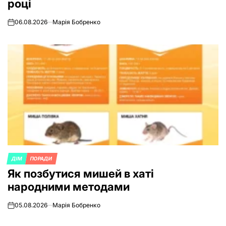
році
06.08.2026
Марія Бобренко
on
ДІМ
ПОРАДИ
POSTED
Як позбутися мишей в хаті
IN
народними методами
05.08.2026
Марія Бобренко
on