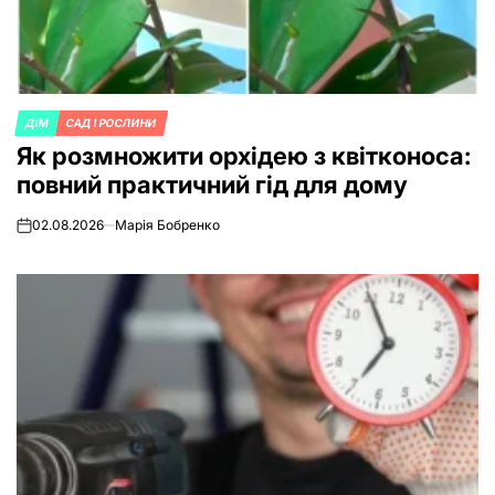
ДІМ
САД І РОСЛИНИ
POSTED
Як розмножити орхідею з квітконоса:
IN
повний практичний гід для дому
02.08.2026
Марія Бобренко
on