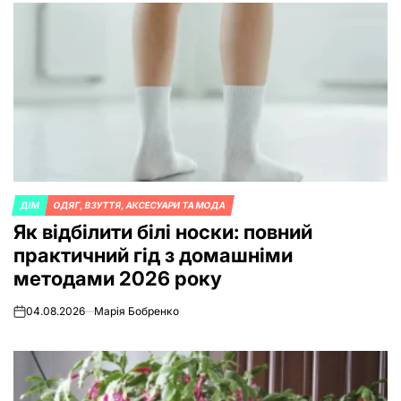
ДІМ
ОДЯГ, ВЗУТТЯ, АКСЕСУАРИ ТА МОДА
POSTED
Як відбілити білі носки: повний
IN
практичний гід з домашніми
методами 2026 року
04.08.2026
Марія Бобренко
on