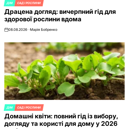
ДІМ
САД І РОСЛИНИ
POSTED
Драцена догляд: вичерпний гід для
IN
здорової рослини вдома
08.08.2026
Марія Бобренко
on
ДІМ
САД І РОСЛИНИ
POSTED
Домашні квіти: повний гід із вибору,
IN
догляду та користі для дому у 2026