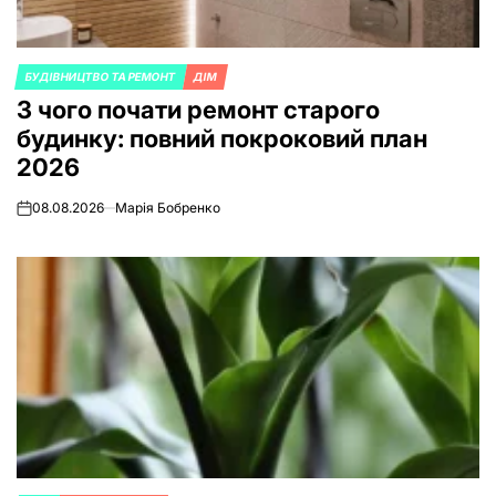
БУДІВНИЦТВО ТА РЕМОНТ
ДІМ
POSTED
З чого почати ремонт старого
IN
будинку: повний покроковий план
2026
08.08.2026
Марія Бобренко
on