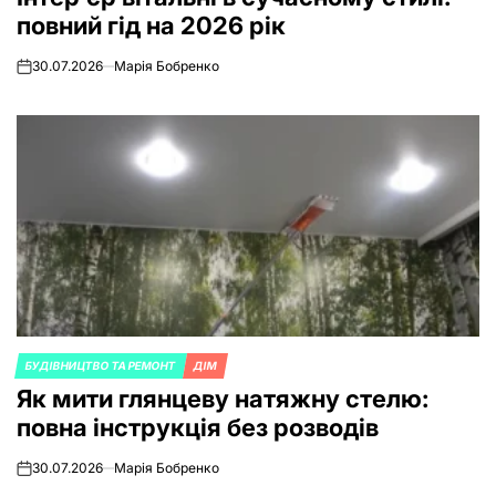
повний гід на 2026 рік
30.07.2026
Марія Бобренко
on
БУДІВНИЦТВО ТА РЕМОНТ
ДІМ
POSTED
Як мити глянцеву натяжну стелю:
IN
повна інструкція без розводів
30.07.2026
Марія Бобренко
on