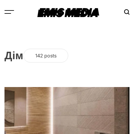
Skip
EMIS MEDIA
to
content
Дім
142 posts