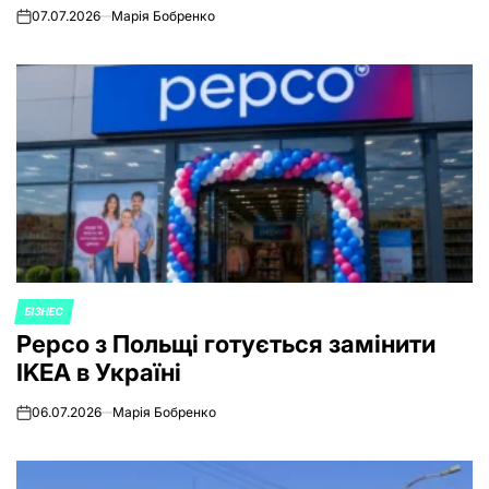
07.07.2026
Марія Бобренко
on
БІЗНЕС
POSTED
Pepco з Польщі готується замінити
IN
IKEA в Україні
06.07.2026
Марія Бобренко
on