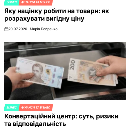
БІЗНЕС
ФІНАНСИ ТА БІЗНЕС
POSTED
Яку націнку робити на товари: як
IN
розрахувати вигідну ціну
20.07.2026
Марія Бобренко
on
БІЗНЕС
ФІНАНСИ ТА БІЗНЕС
POSTED
Конвертаційний центр: суть, ризики
IN
та відповідальність