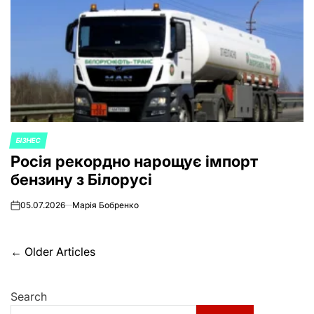
БІЗНЕС
POSTED
Росія рекордно нарощує імпорт
IN
бензину з Білорусі
05.07.2026
Марія Бобренко
on
Posts
←
Older Articles
navigation
Search