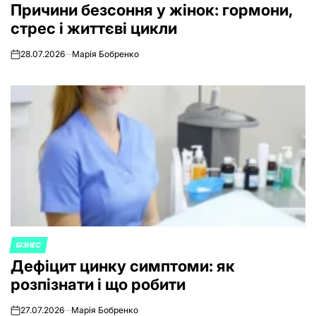
Причини безсоння у жінок: гормони,
IN
стрес і життєві цикли
28.07.2026
Марія Бобренко
on
БІЗНЕС
POSTED
Дефіцит цинку симптоми: як
IN
розпізнати і що робити
27.07.2026
Марія Бобренко
on