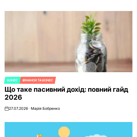
БІЗНЕС
ФІНАНСИ ТА БІЗНЕС
POSTED
Що таке пасивний дохід: повний гайд
IN
2026
27.07.2026
Марія Бобренко
on