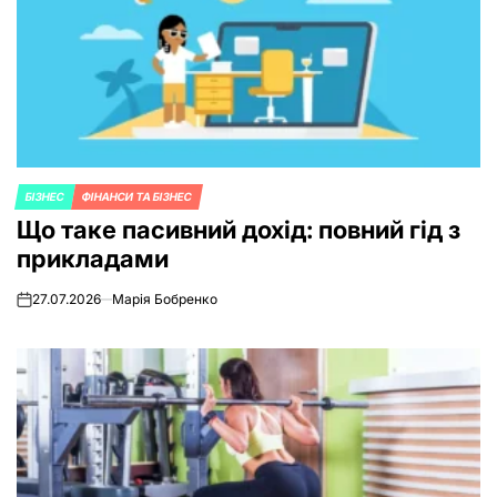
БІЗНЕС
ФІНАНСИ ТА БІЗНЕС
POSTED
Що таке пасивний дохід: повний гід з
IN
прикладами
27.07.2026
Марія Бобренко
on