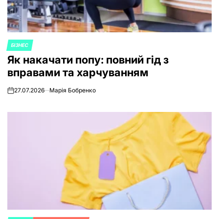
БІЗНЕС
POSTED
Як накачати попу: повний гід з
IN
вправами та харчуванням
27.07.2026
Марія Бобренко
on