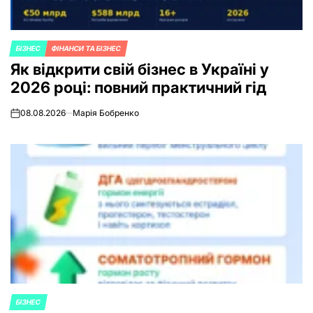
БІЗНЕС
ФІНАНСИ ТА БІЗНЕС
POSTED
Як відкрити свій бізнес в Україні у
IN
2026 році: повний практичний гід
08.08.2026
Марія Бобренко
on
БІЗНЕС
POSTED