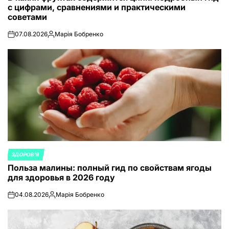
с цифрами, сравнениями и практическими
советами
07.08.2026
Марія Бобренко
on
Запись
от
ЗДОРОВ'Я
ОПУБЛИКОВАНО
Польза малины: полный гид по свойствам ягоды
В
для здоровья в 2026 году
04.08.2026
Марія Бобренко
on
Запись
от