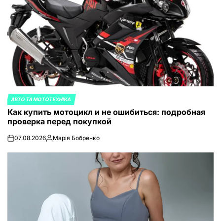
АВТО ТА МОТОТЕХНІКА
ОПУБЛИКОВАНО
Как купить мотоцикл и не ошибиться: подробная
В
проверка перед покупкой
07.08.2026
Марія Бобренко
on
Запись
от