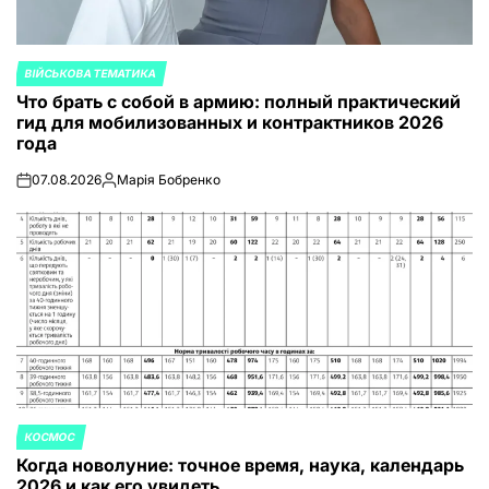
ВІЙСЬКОВА ТЕМАТИКА
ОПУБЛИКОВАНО
Что брать с собой в армию: полный практический
В
гид для мобилизованных и контрактников 2026
года
07.08.2026
Марія Бобренко
on
Запись
от
КОСМОС
ОПУБЛИКОВАНО
Когда новолуние: точное время, наука, календарь
В
2026 и как его увидеть