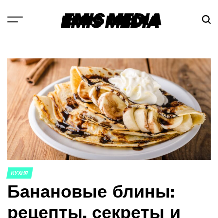
Перейти
EMIS MEDIA
к
содержимому
КУХНЯ
ОПУБЛИКОВАНО
Банановые блины:
В
рецепты, секреты и