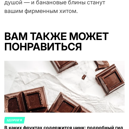
душой — и банановые блины станут
вашим фирменным хитом.
ВАМ ТАКЖЕ МОЖЕТ
ПОНРАВИТЬСЯ
ЗДОРОВ'Я
ОПУБЛИКОВАНО
В каких фруктах содержится цинк: подробный гид
В