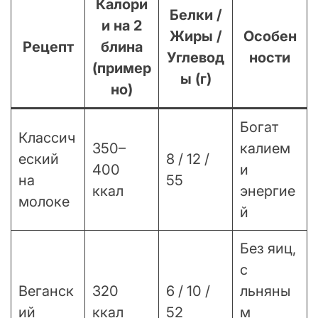
Калори
Белки /
и на 2
Жиры /
Особен
Рецепт
блина
Углевод
ности
(пример
ы (г)
но)
Богат
Классич
350–
калием
еский
8 / 12 /
400
и
на
55
ккал
энергие
молоке
й
Без яиц,
с
Веганск
320
6 / 10 /
льняны
ий
ккал
52
м