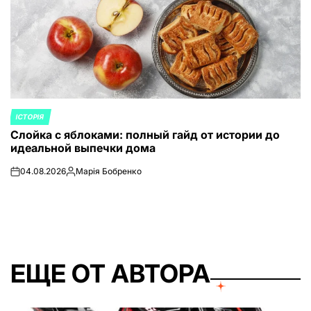
ІСТОРІЯ
ОПУБЛИКОВАНО
Слойка с яблоками: полный гайд от истории до
В
идеальной выпечки дома
04.08.2026
Марія Бобренко
on
Запись
от
ЕЩЕ ОТ АВТОРА