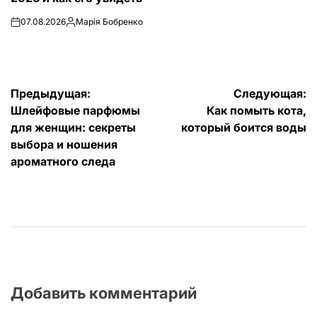
07.08.2026
Марія Бобренко
on
Запись
от
Навигация
Предыдущая:
Следующая:
Шлейфовые парфюмы
Как помыть кота,
по
для женщин: секреты
который боится воды
записям
выбора и ношения
ароматного следа
Добавить комментарий