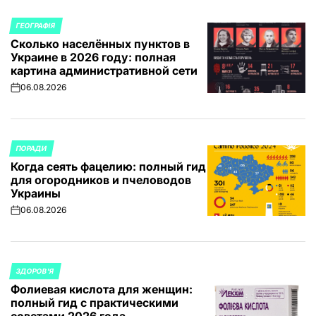
ГЕОГРАФІЯ
ОПУБЛИКОВАНО
Сколько населённых пунктов в
В
Украине в 2026 году: полная
картина административной сети
06.08.2026
on
ПОРАДИ
ОПУБЛИКОВАНО
Когда сеять фацелию: полный гид
В
для огородников и пчеловодов
Украины
06.08.2026
on
ЗДОРОВ'Я
ОПУБЛИКОВАНО
Фолиевая кислота для женщин:
В
полный гид с практическими