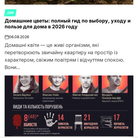
ДІМ
ОПУБЛИКОВАНО
Домашние цветы: полный гид по выбору, уходу и
В
пользе для дома в 2026 году
06.08.2026
on
Домашні квіти — це живі організми, які
перетворюють звичайну квартиру на простір із
характером, свіжим повітрям і відчуттям спокою.
Вони...