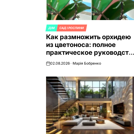
ДІМ
САД І РОСЛИНИ
ОПУБЛИКОВАНО
Как размножить орхидею
В
из цветоноса: полное
практическое руководств
для дома
02.08.2026
Марія Бобренко
on