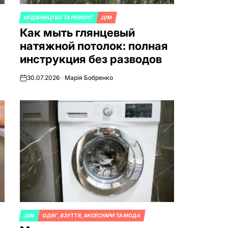
БУДІВНИЦТВО ТА РЕМОНТ
ДІМ
ОПУБЛИКОВАНО
Как мыть глянцевый
В
натяжной потолок: полная
инструкция без разводов
30.07.2026
Марія Бобренко
on
ДІМ
ОДЯГ, ВЗУТТЯ, АКСЕСУАРИ ТА МОДА
ОПУБЛИКОВАНО