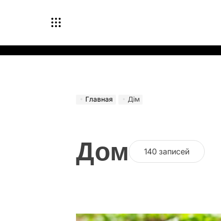
Перейти
к
содержимому
Главная
Дім
Дом
140 записей