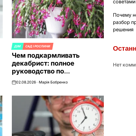
советами
Почему н
разбор п
решения
Останн
ДІМ
САД І РОСЛИНИ
ОПУБЛИКОВАНО
:
Чем подкармливать
В
декабрист: полное
Нет комм
и
руководство по
удобрениям, графику и
02.08.2026
Марія Бобренко
on
домашним рецептам