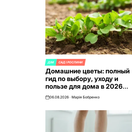
ДІМ
САД І РОСЛИНИ
ОПУБЛИКОВАНО
Домашние цветы: полный
В
гид по выбору, уходу и
пользе для дома в 2026
году
06.08.2026
Марія Бобренко
on