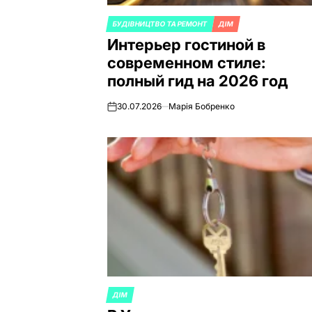
БУДІВНИЦТВО ТА РЕМОНТ
ДІМ
ОПУБЛИКОВАНО
Интерьер гостиной в
В
современном стиле:
полный гид на 2026 год
30.07.2026
Марія Бобренко
on
ДІМ
ОПУБЛИКОВАНО