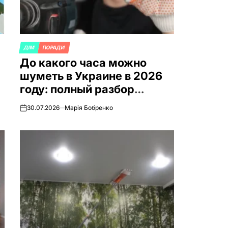
ДІМ
ПОРАДИ
ОПУБЛИКОВАНО
До какого часа можно
В
шуметь в Украине в 2026
о
году: полный разбор
правил, норм и
30.07.2026
Марія Бобренко
on
практических нюансов