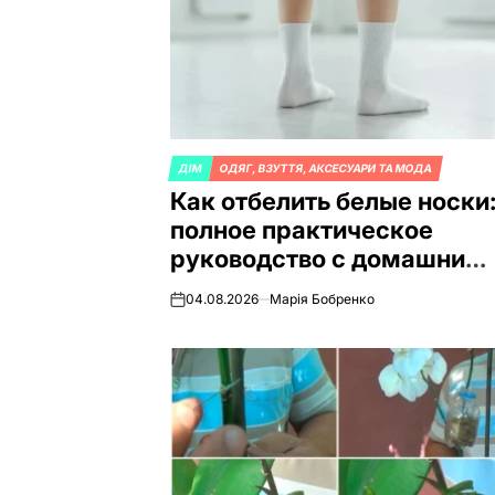
ДІМ
ОДЯГ, ВЗУТТЯ, АКСЕСУАРИ ТА МОДА
ОПУБЛИКОВАНО
Как отбелить белые носки
В
полное практическое
руководство с домашним
методами 2026 года
04.08.2026
Марія Бобренко
on