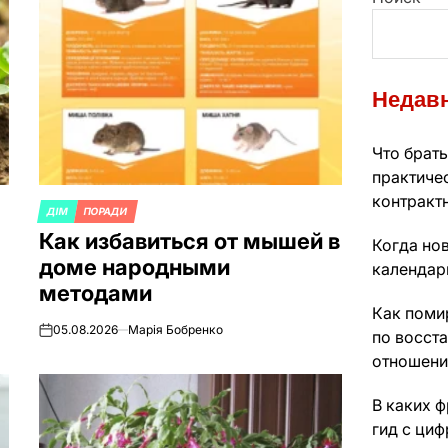
Недавн
Что брать
практиче
контракт
ДІМ
ПОРАДИ
ОПУБЛИКОВАНО
Как избавиться от мышей в
В
Когда нов
доме народными
календарь
методами
Как поми
05.08.2026
Марія Бобренко
по восст
on
отношени
В каких 
гид с ци