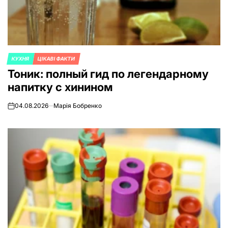
КУХНЯ
ЦІКАВІ ФАКТИ
ОПУБЛИКОВАНО
Тоник: полный гид по легендарному
В
напитку с хинином
04.08.2026
Марія Бобренко
on