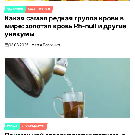
ЗДОРОВ'Я
ЦІКАВІ ФАКТИ
ОПУБЛИКОВАНО
Какая самая редкая группа крови в
В
мире: золотая кровь Rh-null и другие
уникумы
03.08.2026
Марія Бобренко
on
КУХНЯ
ЦІКАВІ ФАКТИ
ОПУБЛИКОВАНО
В