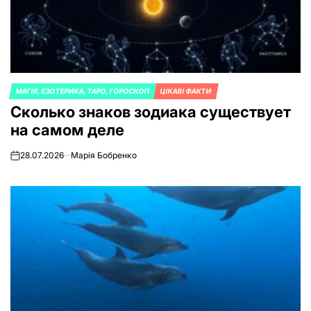
МАГІЯ, ЕЗОТЕРИКА, ТАРО, ГОРОСКОП
ЦІКАВІ ФАКТИ
ОПУБЛИКОВАНО
Сколько знаков зодиака существует
В
на самом деле
28.07.2026
Марія Бобренко
on