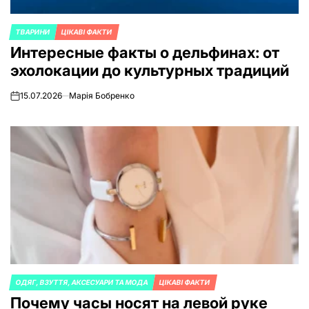
ТВАРИНИ
ЦІКАВІ ФАКТИ
ОПУБЛИКОВАНО
Интересные факты о дельфинах: от
В
эхолокации до культурных традиций
15.07.2026
Марія Бобренко
on
ОДЯГ, ВЗУТТЯ, АКСЕСУАРИ ТА МОДА
ЦІКАВІ ФАКТИ
ОПУБЛИКОВАНО
Почему часы носят на левой руке
В