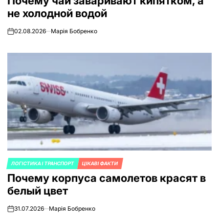
Почему чай заваривают кипятком, а
не холодной водой
02.08.2026
Марія Бобренко
on
ЛОГІСТИКА І ТРАНСПОРТ
ЦІКАВІ ФАКТИ
ОПУБЛИКОВАНО
Почему корпуса самолетов красят в
В
белый цвет
31.07.2026
Марія Бобренко
on