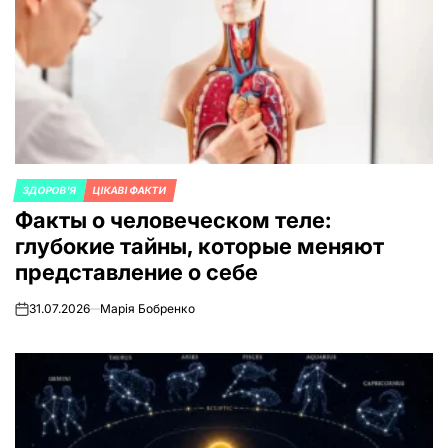
ЗДОРОВ'Я
ЦІКАВІ ФАКТИ
ОПУБЛИКОВАНО
Факты о человеческом теле:
В
глубокие тайны, которые меняют
представление о себе
31.07.2026
Марія Бобренко
on