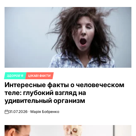
ЗДОРОВ'Я
ЦІКАВІ ФАКТИ
ОПУБЛИКОВАНО
Интересные факты о человеческом
В
теле: глубокий взгляд на
удивительный организм
31.07.2026
Марія Бобренко
on