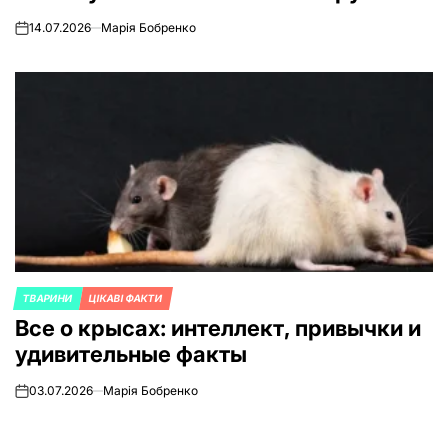
14.07.2026
Марія Бобренко
on
ТВАРИНИ
ЦІКАВІ ФАКТИ
ОПУБЛИКОВАНО
Все о крысах: интеллект, привычки и
В
удивительные факты
03.07.2026
Марія Бобренко
on