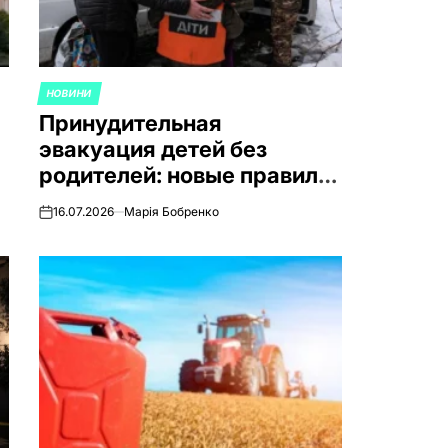
НОВИНИ
ОПУБЛИКОВАНО
Принудительная
В
эвакуация детей без
родителей: новые правила
в Украине
16.07.2026
Марія Бобренко
on