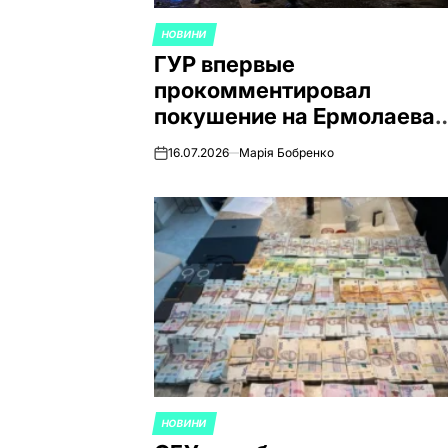
НОВИНИ
ОПУБЛИКОВАНО
ГУР впервые
В
прокомментировал
покушение на Ермолаева 
Монако
16.07.2026
Марія Бобренко
on
НОВИНИ
ОПУБЛИКОВАНО