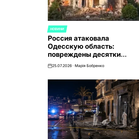
НОВИНИ
ОПУБЛИКОВАНО
Россия атаковала
В
Одесскую область:
повреждены десятки
домов, пострадал
25.07.2026
Марія Бобренко
on
мужчина