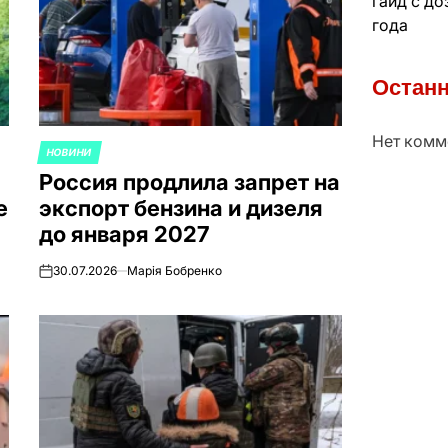
гайд с д
года
Останн
Нет комм
НОВИНИ
ОПУБЛИКОВАНО
Россия продлила запрет на
В
e
экспорт бензина и дизеля
до января 2027
30.07.2026
Марія Бобренко
on