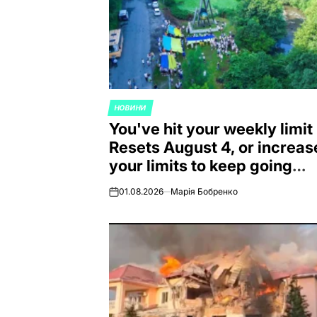
НОВИНИ
ОПУБЛИКОВАНО
You've hit your weekly limit
В
Resets August 4, or increas
your limits to keep going
now. Increase Limits 40%
01.08.2026
Марія Бобренко
on
Off Auto