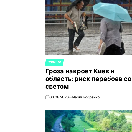
НОВИНИ
ОПУБЛИКОВАНО
Гроза накроет Киев и
В
область: риск перебоев со
светом
03.08.2026
Марія Бобренко
on