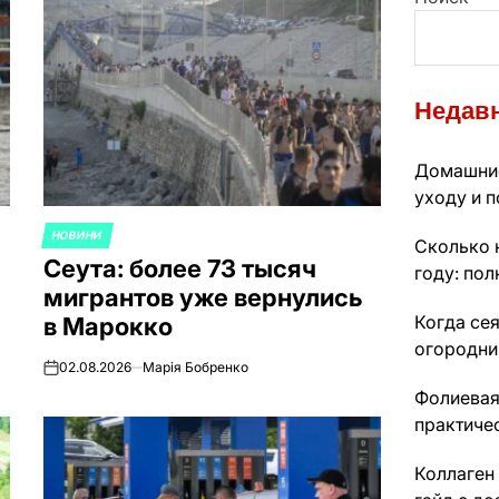
Недавн
Домашние
уходу и п
НОВИНИ
ОПУБЛИКОВАНО
Сколько 
Сеута: более 73 тысяч
В
году: пол
мигрантов уже вернулись
Когда сея
в Марокко
огородни
02.08.2026
Марія Бобренко
on
Фолиевая
практиче
Коллаген