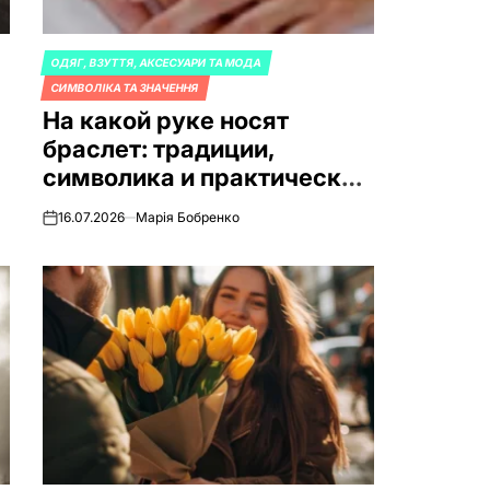
ОДЯГ, ВЗУТТЯ, АКСЕСУАРИ ТА МОДА
ОПУБЛИКОВАНО
СИМВОЛІКА ТА ЗНАЧЕННЯ
В
На какой руке носят
браслет: традиции,
символика и практические
советы
16.07.2026
Марія Бобренко
on