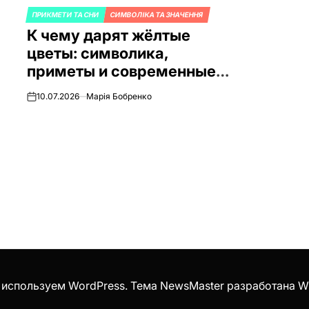
ПРИКМЕТИ ТА СНИ
СИМВОЛІКА ТА ЗНАЧЕННЯ
ОПУБЛИКОВАНО
К чему дарят жёлтые
В
цветы: символика,
приметы и современные
традиции
10.07.2026
Марія Бобренко
on
 используем WordPress. Тема NewsMaster разработана
W