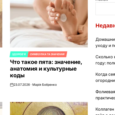
Недавн
Домашние
уходу и п
ЗДОРОВ'Я
СИМВОЛІКА ТА ЗНАЧЕННЯ
ОПУБЛИКОВАНО
Сколько 
Что такое пята: значение,
В
году: пол
анатомия и культурные
Когда сея
коды
огородни
23.07.2026
Марія Бобренко
on
Фолиевая
практиче
Коллаген