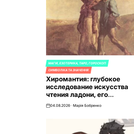
МАГІЯ, ЕЗОТЕРИКА, ТАРО, ГОРОСКОП
ОПУБЛИКОВАНО
СИМВОЛІКА ТА ЗНАЧЕННЯ
В
Хиромантия: глубокое
исследование искусства
чтения ладони, его
истории, принципов и
04.08.2026
Марія Бобренко
on
места в современном
мире