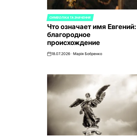
СИМВОЛІКА ТА ЗНАЧЕННЯ
ОПУБЛИКОВАНО
Что означает имя Евгений:
В
благородное
происхождение
18.07.2026
Марія Бобренко
on