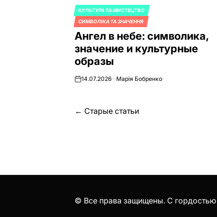
КУЛЬТУРА ТА МИСТЕЦТВО
ОПУБЛИКОВАНО
СИМВОЛІКА ТА ЗНАЧЕННЯ
В
Ангел в небе: символика,
значение и культурные
образы
14.07.2026
Марія Бобренко
on
Навигация
←
Старые статьи
по
записям
© Все права защищены. С гордостью