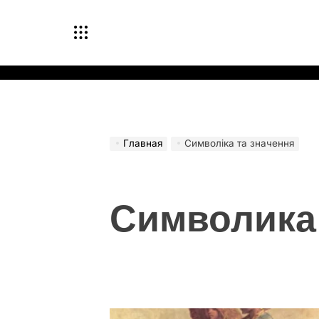
Перейти
к
содержимому
Главная
Символіка та значення
Символика