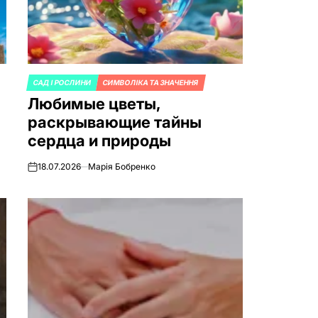
САД І РОСЛИНИ
СИМВОЛІКА ТА ЗНАЧЕННЯ
ОПУБЛИКОВАНО
Любимые цветы,
В
раскрывающие тайны
сердца и природы
18.07.2026
Марія Бобренко
on