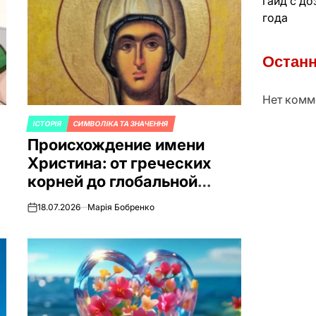
гайд с д
года
Останн
Нет комм
ІСТОРІЯ
СИМВОЛІКА ТА ЗНАЧЕННЯ
ОПУБЛИКОВАНО
Происхождение имени
В
Христина: от греческих
корней до глобальной
популярности
18.07.2026
Марія Бобренко
on