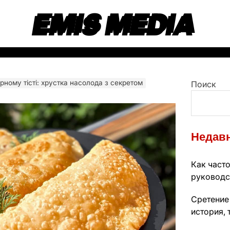
EMIS MEDIA
рному тісті: хрустка насолода з секретом
Поиск
Недавн
Как часто
руководс
Сретение
история, 