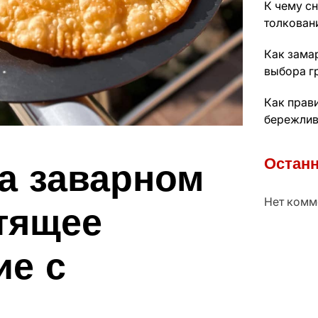
К чему с
толкован
Как зама
выбора г
Как прав
бережлив
а заварном
Останн
Нет комм
стящее
ие с