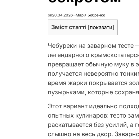
on
20.04.2026
Марія Бобренко
Зміст статті
[
показати
]
Чебуреки на заварном тесте 
легендарного крымскотатарск
превращает обычную муку в э
получается невероятно тонким
время жарки покрывается зо
пузырьками, которые сохраня
Этот вариант идеально подход
опытных кулинаров: тесто зам
раскатывается без усилий, а г
слышно на весь двор. Заварн