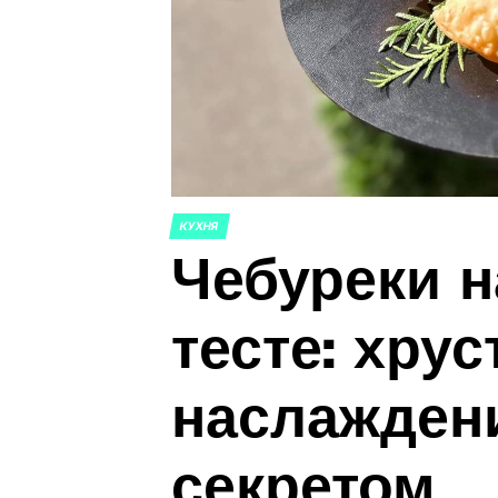
КУХНЯ
ОПУБЛИКОВАНО
Чебуреки н
В
тесте: хру
наслажден
секретом