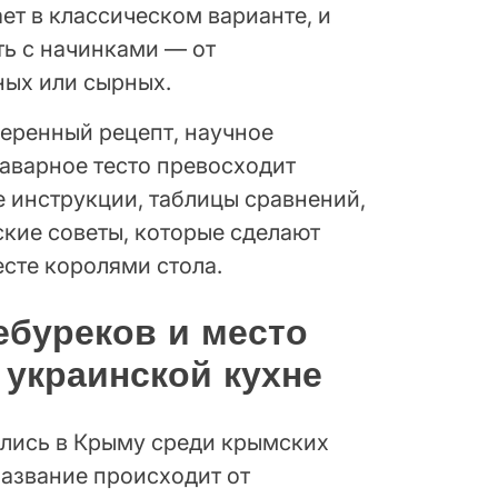
ает в классическом варианте, и
ь с начинками — от
ных или сырных.
веренный рецепт, научное
аварное тесто превосходит
 инструкции, таблицы сравнений,
ские советы, которые сделают
есте королями стола.
ебуреков и место
 украинской кухне
ились в Крыму среди крымских
Название происходит от