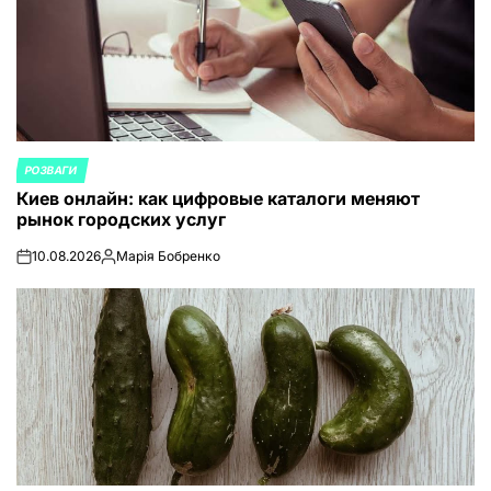
РОЗВАГИ
ОПУБЛИКОВАНО
Киев онлайн: как цифровые каталоги меняют
В
рынок городских услуг
10.08.2026
Марія Бобренко
on
Запись
от