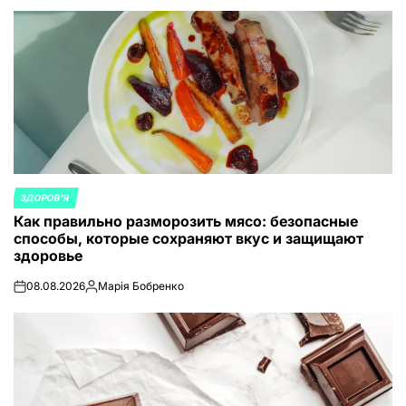
от
ЗДОРОВ'Я
ОПУБЛИКОВАНО
Как правильно разморозить мясо: безопасные
В
способы, которые сохраняют вкус и защищают
здоровье
08.08.2026
Марія Бобренко
on
Запись
от