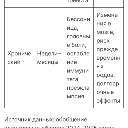
тревога
Измене
Бессонн
ния в
ица,
мозге,
головны
риск
е боли,
прежде
Хрониче
Недели–
ослабле
временн
ский
месяцы
ние
ых
иммуни
родов,
тета,
долгоср
преэкла
очные
мпсия
эффекты
Источник данных: обобщение
клинических обзоров 2024–2025 годов.