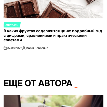
ЗДОРОВ'Я
ОПУБЛИКОВАНО
В каких фруктах содержится цинк: подробный гид
В
с цифрами, сравнениями и практическими
советами
07.08.2026
Марія Бобренко
on
Запись
от
ЕЩЕ ОТ АВТОРА