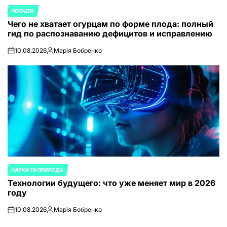
ПОРАДИ
ОПУБЛИКОВАНО
Чего не хватает огурцам по форме плода: полный
В
гид по распознаванию дефицитов и исправлению
10.08.2026
Марія Бобренко
on
Запись
от
НАУКА ТА ПРИРОДА
ОПУБЛИКОВАНО
Технологии будущего: что уже меняет мир в 2026
В
году
10.08.2026
Марія Бобренко
on
Запись
от