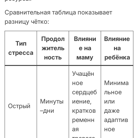
Сравнительная таблица показывает
разницу чётко:
Продол
Влияни
Влияние
Тип
житель
е на
на
стресса
ность
маму
ребёнка
Учащён
ное
Минима
сердцеб
льное
Минуты
иение,
или
Острый
–дни
кратков
даже
ременн
адаптив
ая
ное