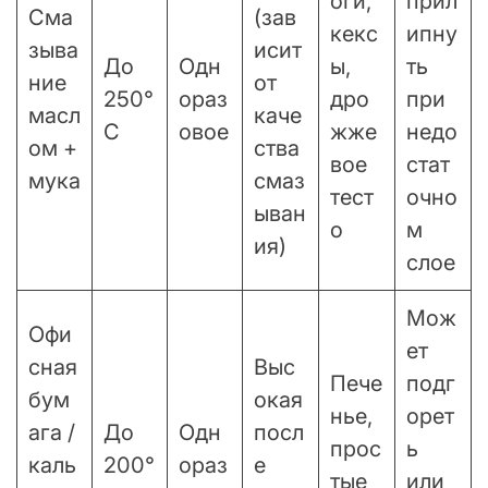
оги,
прил
Сма
(зав
кекс
ипну
зыва
исит
До
Одн
ы,
ть
ние
от
250°
ораз
дро
при
масл
каче
C
овое
жже
недо
ом +
ства
вое
стат
мука
смаз
тест
очно
ыван
о
м
ия)
слое
Мож
Офи
ет
сная
Выс
Пече
подг
бум
окая
нье,
орет
ага /
До
Одн
посл
прос
ь
каль
200°
ораз
е
тые
или