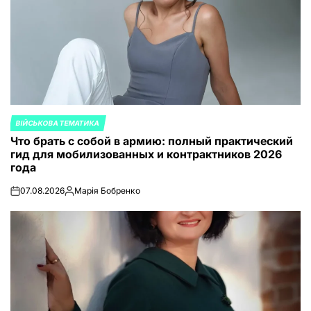
ВІЙСЬКОВА ТЕМАТИКА
ОПУБЛИКОВАНО
Что брать с собой в армию: полный практический
В
гид для мобилизованных и контрактников 2026
года
07.08.2026
Марія Бобренко
on
Запись
от