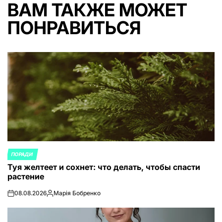
ВАМ ТАКЖЕ МОЖЕТ
ПОНРАВИТЬСЯ
ПОРАДИ
ОПУБЛИКОВАНО
Туя желтеет и сохнет: что делать, чтобы спасти
В
растение
08.08.2026
Марія Бобренко
on
Запись
от