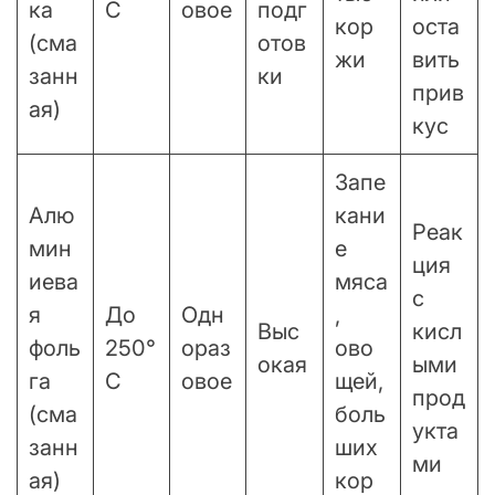
ка
C
овое
подг
кор
оста
(сма
отов
жи
вить
занн
ки
прив
ая)
кус
Запе
Алю
кани
Реак
мин
е
ция
иева
мяса
с
я
До
Одн
,
Выс
кисл
фоль
250°
ораз
ово
окая
ыми
га
C
овое
щей,
прод
(сма
боль
укта
занн
ших
ми
ая)
кор