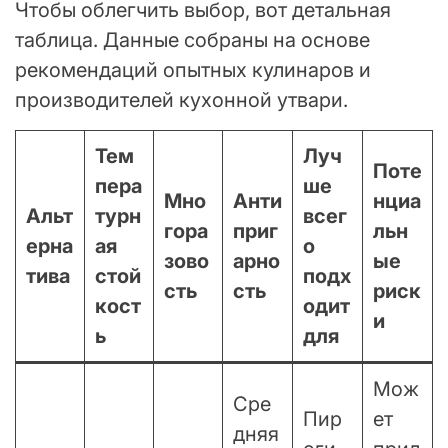
Чтобы облегчить выбор, вот детальная
таблица. Данные собраны на основе
рекомендаций опытных кулинаров и
производителей кухонной утвари.
Тем
Луч
Поте
пера
ше
Мно
Анти
нциа
Альт
турн
всег
гора
приг
льн
ерна
ая
о
зово
арно
ые
тива
стой
подх
сть
сть
риск
кост
одит
и
ь
для
Мож
Сре
Пир
ет
дняя