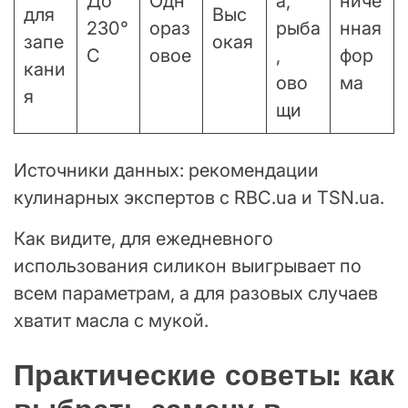
До
Одн
а,
ниче
для
Выс
230°
ораз
рыба
нная
запе
окая
C
овое
,
фор
кани
ово
ма
я
щи
Источники данных: рекомендации
кулинарных экспертов с RBC.ua и TSN.ua.
Как видите, для ежедневного
использования силикон выигрывает по
всем параметрам, а для разовых случаев
хватит масла с мукой.
Практические советы: как