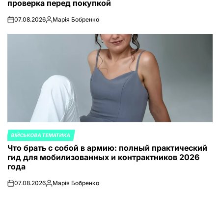
проверка перед покупкой
07.08.2026
Марія Бобренко
on
Запись
от
ВІЙСЬКОВА ТЕМАТИКА
ОПУБЛИКОВАНО
Что брать с собой в армию: полный практический
В
гид для мобилизованных и контрактников 2026
года
07.08.2026
Марія Бобренко
on
Запись
от