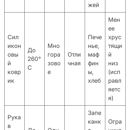
жей
Мен
ее
Сил
Пече
хрус
икон
Мно
нье,
тящи
До
овы
гора
Отли
маф
й
260°
й
зово
чная
фин
низ
C
ковр
е
ы,
(исп
ик
хлеб
равл
яетс
я)
Запе
Рука
канк
Огра
в