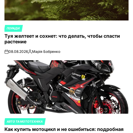
ПОРАДИ
ОПУБЛИКОВАНО
Туя желтеет и сохнет: что делать, чтобы спасти
В
растение
08.08.2026
Марія Бобренко
on
Запись
от
АВТО ТА МОТОТЕХНІКА
ОПУБЛИКОВАНО
Как купить мотоцикл и не ошибиться: подробная
В