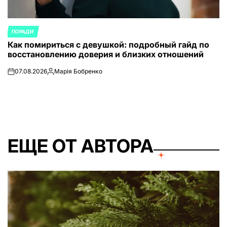
ПОРАДИ
ОПУБЛИКОВАНО
Как помириться с девушкой: подробный гайд по
В
восстановлению доверия и близких отношений
07.08.2026
Марія Бобренко
on
Запись
от
ЕЩЕ ОТ АВТОРА