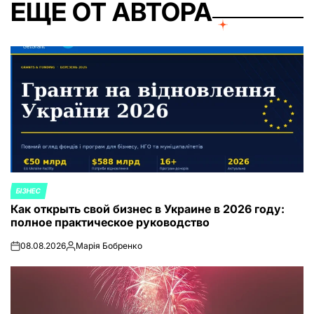
ЕЩЕ ОТ АВТОРА
БІЗНЕС
ОПУБЛИКОВАНО
Как открыть свой бизнес в Украине в 2026 году:
В
полное практическое руководство
08.08.2026
Марія Бобренко
on
Запись
от