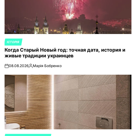
ІСТОРІЯ
ОПУБЛИКОВАНО
Когда Старый Новый год: точная дата, история и
В
живые традиции украинцев
08.08.2026
Марія Бобренко
on
Запись
от