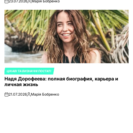
23.07.2026
Марія Бобренко
on
Запись
от
ЦІКАВІ ТА ВИЗНАЧНІ ПОСТАТІ
ОПУБЛИКОВАНО
Надя Дорофеева: полная биография, карьера и
В
личная жизнь
21.07.2026
Марія Бобренко
on
Запись
от