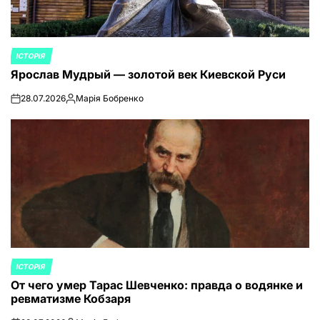
ІСТОРІЯ
ОПУБЛИКОВАНО
Ярослав Мудрый — золотой век Киевской Руси
В
28.07.2026
Марія Бобренко
on
Запись
от
ІСТОРІЯ
ОПУБЛИКОВАНО
От чего умер Тарас Шевченко: правда о водянке и
В
ревматизме Кобзаря