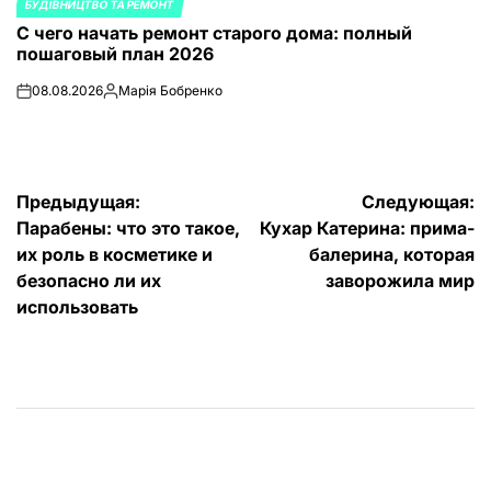
БУДІВНИЦТВО ТА РЕМОНТ
ОПУБЛИКОВАНО
С чего начать ремонт старого дома: полный
В
пошаговый план 2026
08.08.2026
Марія Бобренко
on
Запись
от
Навигация
Предыдущая:
Следующая:
Парабены: что это такое,
Кухар Катерина: прима-
по
их роль в косметике и
балерина, которая
записям
безопасно ли их
заворожила мир
использовать