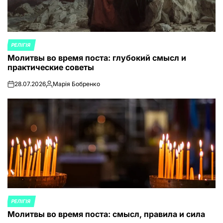
РЕЛІГІЯ
ОПУБЛИКОВАНО
Молитвы во время поста: глубокий смысл и
В
практические советы
28.07.2026
Марія Бобренко
on
Запись
от
РЕЛІГІЯ
ОПУБЛИКОВАНО
Молитвы во время поста: смысл, правила и сила
В