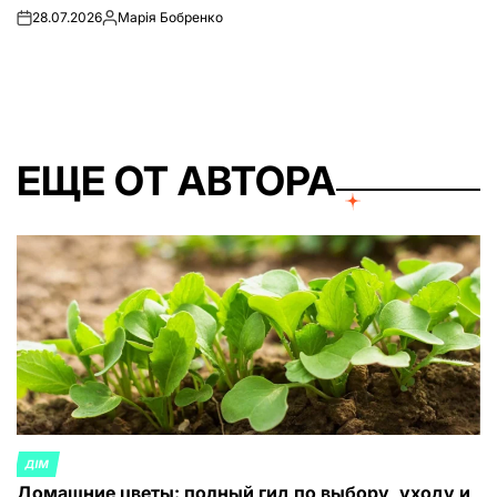
28.07.2026
Марія Бобренко
on
Запись
от
ЕЩЕ ОТ АВТОРА
ДІМ
ОПУБЛИКОВАНО
Домашние цветы: полный гид по выбору, уходу и
В