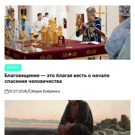
РЕЛІГІЯ
ОПУБЛИКОВАНО
Благовещение — это благая весть о начале
В
спасения человечества
31.07.2026
Марія Бобренко
on
Запись
от