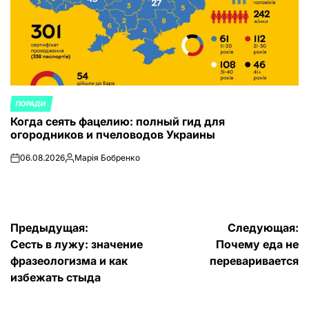
ПОРАДИ
ОПУБЛИКОВАНО
Когда сеять фацелию: полный гид для
В
огородников и пчеловодов Украины
06.08.2026
Марія Бобренко
on
Запись
от
Навигация
Предыдущая:
Следующая:
Сесть в лужу: значение
Почему еда не
по
фразеологизма и как
переваривается
записям
избежать стыда