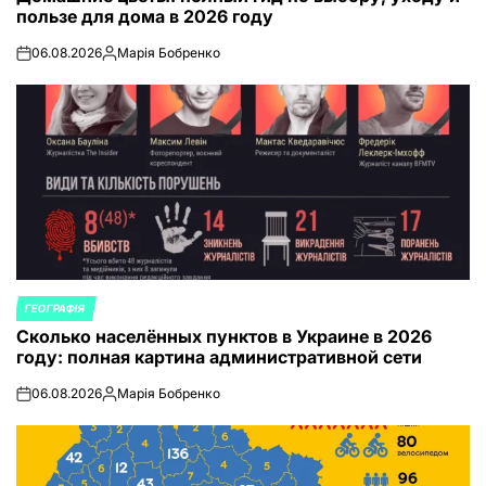
пользе для дома в 2026 году
06.08.2026
Марія Бобренко
on
Запись
от
ГЕОГРАФІЯ
ОПУБЛИКОВАНО
Сколько населённых пунктов в Украине в 2026
В
году: полная картина административной сети
06.08.2026
Марія Бобренко
on
Запись
от