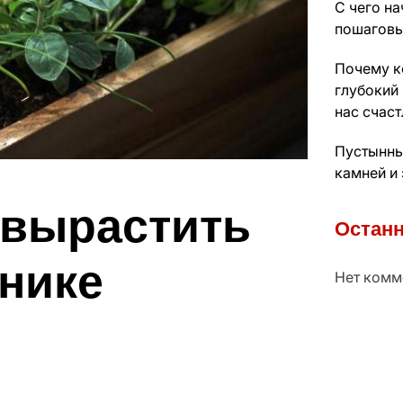
С чего на
пошаговы
Почему к
глубокий 
нас счас
Пустынны
камней и
 вырастить
Останн
нике
Нет комм