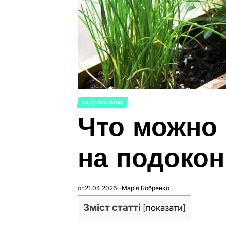
САД І РОСЛИНИ
ОПУБЛИКОВАНО
Что можно
В
на подокон
on
21.04.2026
Марія Бобренко
Зміст статті
[
показати
]