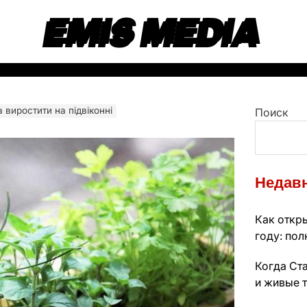
EMIS MEDIA
виростити на підвіконні
Поиск
Недавн
Как откры
году: по
Когда Ста
и живые 