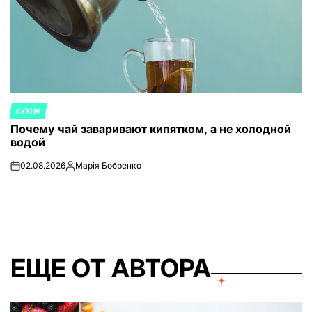
КУХНЯ
ОПУБЛИКОВАНО
Почему чай заваривают кипятком, а не холодной
В
водой
02.08.2026
Марія Бобренко
on
Запись
от
ЕЩЕ ОТ АВТОРА