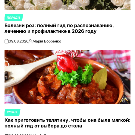
ПОРАДИ
ОПУБЛИКОВАНО
Болезни роз: полный гид по распознаванию,
В
лечению и профилактике в 2026 году
09.08.2026
Марія Бобренко
on
Запись
от
КУХНЯ
ОПУБЛИКОВАНО
Как приготовить телятину, чтобы она была мягкой:
В
полный гид от выбора до стола