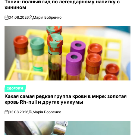
Тоник: полный гид по легендарному напитку с
В
хинином
04.08.2026
Марія Бобренко
on
Запись
от
ЗДОРОВ'Я
ОПУБЛИКОВАНО
Какая самая редкая группа крови в мире: золотая
В
кровь Rh-null и другие уникумы
03.08.2026
Марія Бобренко
on
Запись
от