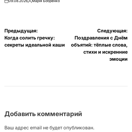
09.08.2026
Марія Бобренко
on
Запись
от
Навигация
Предыдущая:
Следующая:
Когда солить гречку:
Поздравления с Днём
по
секреты идеальной каши
объятий: тёплые слова,
записям
стихи и искренние
эмоции
Добавить комментарий
Ваш адрес email не будет опубликован.