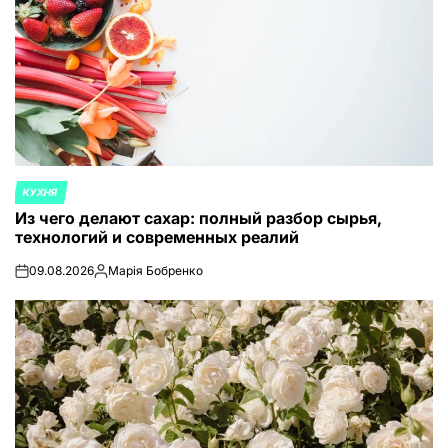
КУХНЯ
ОПУБЛИКОВАНО
Из чего делают сахар: полный разбор сырья,
В
технологий и современных реалий
09.08.2026
Марія Бобренко
on
Запись
от