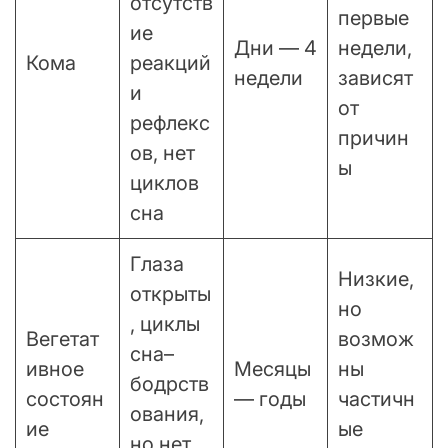
отсутств
первые
ие
Дни — 4
недели,
Кома
реакций
недели
зависят
и
от
рефлекс
причин
ов, нет
ы
циклов
сна
Глаза
Низкие,
открыты
но
, циклы
Вегетат
возмож
сна–
ивное
Месяцы
ны
бодрств
состоян
— годы
частичн
ования,
ие
ые
но нет