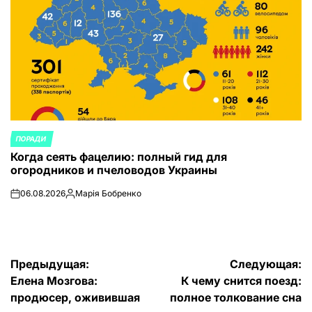
ПОРАДИ
ОПУБЛИКОВАНО
Когда сеять фацелию: полный гид для
В
огородников и пчеловодов Украины
06.08.2026
Марія Бобренко
on
Запись
от
Навигация
Предыдущая:
Следующая:
Елена Мозгова:
К чему снится поезд:
по
продюсер, оживившая
полное толкование сна