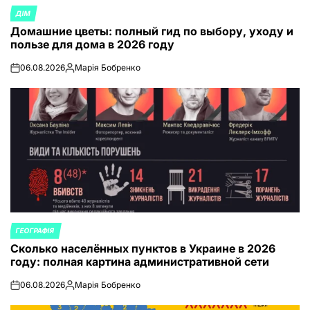
ДІМ
ОПУБЛИКОВАНО
Домашние цветы: полный гид по выбору, уходу и
В
пользе для дома в 2026 году
06.08.2026
Марія Бобренко
on
Запись
от
ГЕОГРАФІЯ
ОПУБЛИКОВАНО
Сколько населённых пунктов в Украине в 2026
В
году: полная картина административной сети
06.08.2026
Марія Бобренко
on
Запись
от