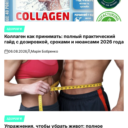
ЗДОРОВ'Я
ОПУБЛИКОВАНО
Коллаген как принимать: полный практический
В
гайд с дозировкой, сроками и нюансами 2026 года
06.08.2026
Марія Бобренко
on
Запись
от
ЗДОРОВ'Я
ОПУБЛИКОВАНО
Упражнения, чтобы убрать живот: полное
В