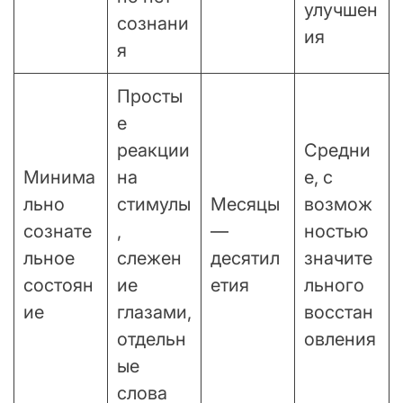
улучшен
сознани
ия
я
Просты
е
реакции
Средни
Минима
на
е, с
льно
стимулы
Месяцы
возмож
сознате
,
—
ностью
льное
слежен
десятил
значите
состоян
ие
етия
льного
ие
глазами,
восстан
отдельн
овления
ые
слова