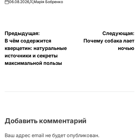
06.08.2026
Марія Бобренко
on
Запись
от
Навигация
Предыдущая:
Следующая:
В чём содержится
Почему собака лает
по
кверцетин: натуральные
ночью
записям
источники и секреты
максимальной пользы
Добавить комментарий
Ваш адрес email не будет опубликован.