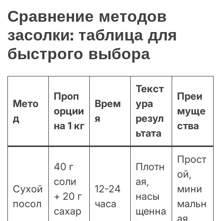
Сравнение методов
засолки: таблица для
быстрого выбора
Текст
Проп
Преи
Мето
Врем
ура
орции
муще
д
я
резул
на 1 кг
ства
ьтата
Прост
40 г
Плотн
ой,
соли
ая,
Сухой
12-24
мини
+ 20 г
насы
посол
часа
мальн
сахар
щенна
ая