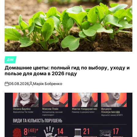
ДІМ
ОПУБЛИКОВАНО
Домашние цветы: полный гид по выбору, уходу и
В
пользе для дома в 2026 году
06.08.2026
Марія Бобренко
on
Запись
от