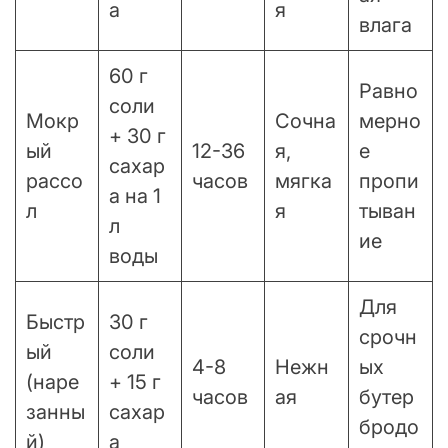
а
я
влага
60 г
Равно
соли
Мокр
Сочна
мерно
+ 30 г
ый
12-36
я,
е
сахар
рассо
часов
мягка
пропи
а на 1
л
я
тыван
л
ие
воды
Для
Быстр
30 г
срочн
ый
соли
4-8
Нежн
ых
(наре
+ 15 г
часов
ая
бутер
занны
сахар
бродо
й)
а