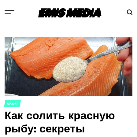
Перейти
EMIS MEDIA
к
содержимому
КУХНЯ
ОПУБЛИКОВАНО
Как солить красную
В
рыбу: секреты