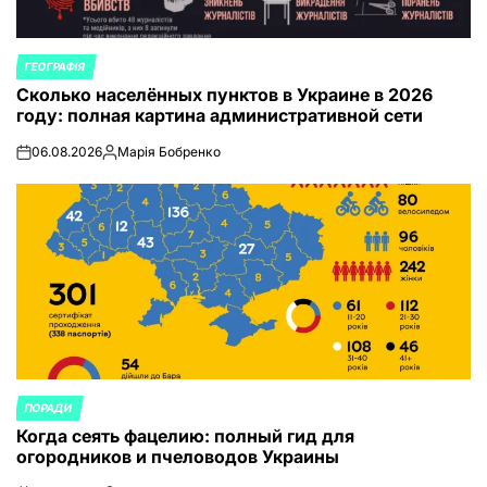
ГЕОГРАФІЯ
ОПУБЛИКОВАНО
Сколько населённых пунктов в Украине в 2026
В
году: полная картина административной сети
06.08.2026
Марія Бобренко
on
Запись
от
ПОРАДИ
ОПУБЛИКОВАНО
Когда сеять фацелию: полный гид для
В
огородников и пчеловодов Украины