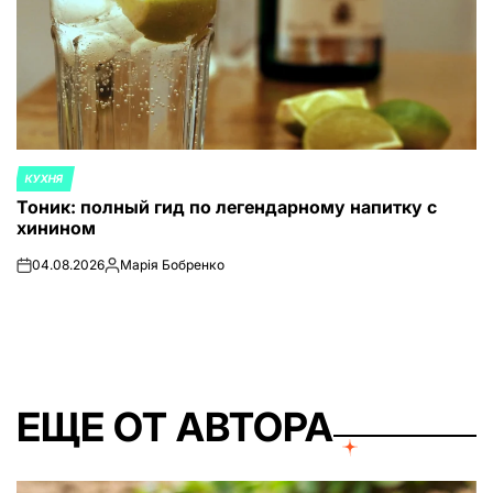
КУХНЯ
ОПУБЛИКОВАНО
Тоник: полный гид по легендарному напитку с
В
хинином
04.08.2026
Марія Бобренко
on
Запись
от
ЕЩЕ ОТ АВТОРА