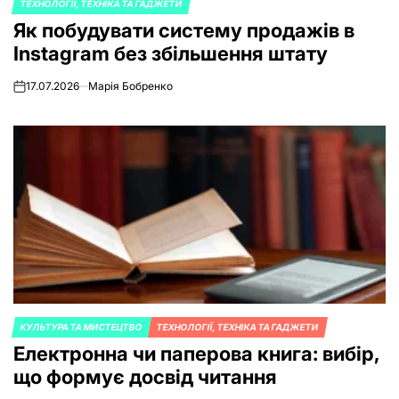
ТЕХНОЛОГІЇ, ТЕХНІКА ТА ГАДЖЕТИ
POSTED
Як побудувати систему продажів в
IN
Instagram без збільшення штату
17.07.2026
Марія Бобренко
on
КУЛЬТУРА ТА МИСТЕЦТВО
ТЕХНОЛОГІЇ, ТЕХНІКА ТА ГАДЖЕТИ
POSTED
Електронна чи паперова книга: вибір,
IN
що формує досвід читання