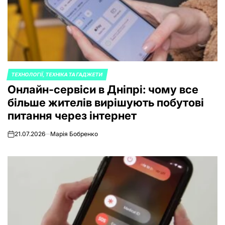
ТЕХНОЛОГІЇ, ТЕХНІКА ТА ГАДЖЕТИ
POSTED
Онлайн-сервіси в Дніпрі: чому все
IN
більше жителів вирішують побутові
питання через інтернет
21.07.2026
Марія Бобренко
on