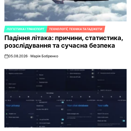
ЛОГІСТИКА І ТРАНСПОРТ
ТЕХНОЛОГІЇ, ТЕХНІКА ТА ГАДЖЕТИ
POSTED
Падіння літака: причини, статистика,
IN
розслідування та сучасна безпека
05.08.2026
Марія Бобренко
on