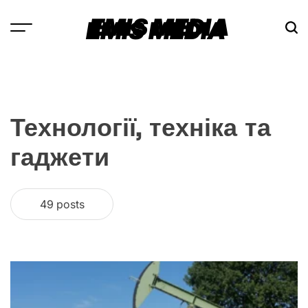
Skip
EMIS MEDIA
to
content
Технології, техніка та
гаджети
49 posts