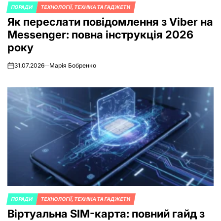
ПОРАДИ
ТЕХНОЛОГІЇ, ТЕХНІКА ТА ГАДЖЕТИ
POSTED
Як переслати повідомлення з Viber на
IN
Messenger: повна інструкція 2026
року
31.07.2026
Марія Бобренко
on
ПОРАДИ
ТЕХНОЛОГІЇ, ТЕХНІКА ТА ГАДЖЕТИ
POSTED
Віртуальна SIM-карта: повний гайд з
IN