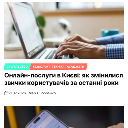
СУСПІЛЬСТВО
ТЕХНОЛОГІЇ, ТЕХНІКА ТА ГАДЖЕТИ
POSTED
Онлайн-послуги в Києві: як змінилися
IN
звички користувачів за останні роки
21.07.2026
Марія Бобренко
on