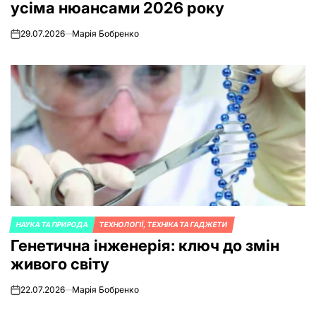
усіма нюансами 2026 року
29.07.2026
Марія Бобренко
on
НАУКА ТА ПРИРОДА
ТЕХНОЛОГІЇ, ТЕХНІКА ТА ГАДЖЕТИ
POSTED
Генетична інженерія: ключ до змін
IN
живого світу
22.07.2026
Марія Бобренко
on