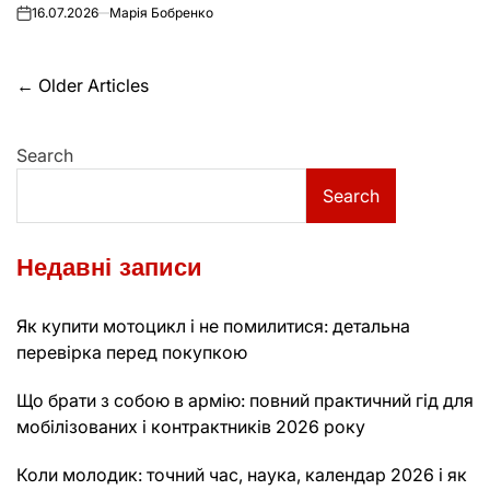
16.07.2026
Марія Бобренко
on
Posts
←
Older Articles
navigation
Search
Search
Недавні записи
Як купити мотоцикл і не помилитися: детальна
перевірка перед покупкою
Що брати з собою в армію: повний практичний гід для
мобілізованих і контрактників 2026 року
Коли молодик: точний час, наука, календар 2026 і як