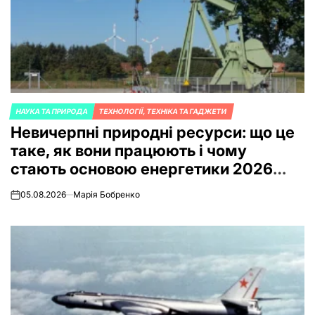
НАУКА ТА ПРИРОДА
ТЕХНОЛОГІЇ, ТЕХНІКА ТА ГАДЖЕТИ
POSTED
Невичерпні природні ресурси: що це
IN
таке, як вони працюють і чому
стають основою енергетики 2026
року
05.08.2026
Марія Бобренко
on