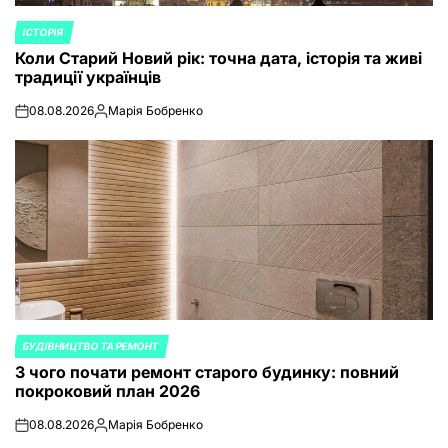
ІСТОРІЯ
POSTED
Коли Старий Новий рік: точна дата, історія та живі
IN
традиції українців
08.08.2026
Марія Бобренко
on
Posted
by
БУДІВНИЦТВО ТА РЕМОНТ
POSTED
З чого почати ремонт старого будинку: повний
IN
покроковий план 2026
08.08.2026
Марія Бобренко
on
Posted