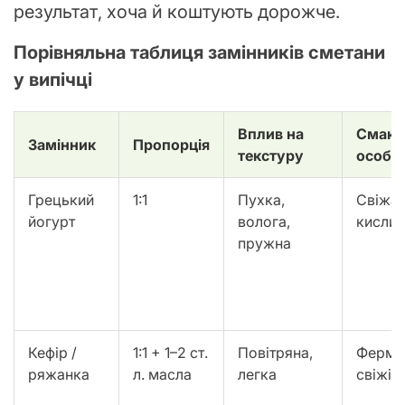
результат, хоча й коштують дорожче.
Порівняльна таблиця замінників сметани
у випічці
Вплив на
Смако
Замінник
Пропорція
текстуру
особли
Грецький
1:1
Пухка,
Свіжа
йогурт
волога,
кислин
пружна
Кефір /
1:1 + 1–2 ст.
Повітряна,
Ферме
ряжанка
л. масла
легка
свіжіс