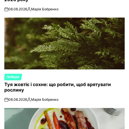
08.08.2026
Марія Бобренко
on
Posted
by
ПОРАДИ
POSTED
Туя жовтіє і сохне: що робити, щоб врятувати
IN
рослину
08.08.2026
Марія Бобренко
on
Posted
by