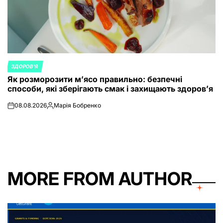
ЗДОРОВ'Я
POSTED
Як розморозити м’ясо правильно: безпечні
IN
способи, які зберігають смак і захищають здоров’я
08.08.2026
Марія Бобренко
on
Posted
by
MORE FROM AUTHOR