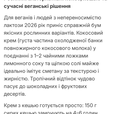
сучасні веганські рішення
Для веганів і людей з непереносимістю
лактози 2026 рік приніс справжній бум
якісних рослинних варіантів. Кокосовий
крем (густа частина охолодженої банки
повножирного кокосового молока) у
поєднанні з 1–2 чайними ложками
лимонного соку та щіпкою солі майже
ідеально імітує сметану за текстурою і
жирністю. Тропічний відтінок чудово
пасує до шоколадних і фруктових
десертів.
Крем з кешью готується просто: 150 г
сирих кешью замочують на 4–6 годин,