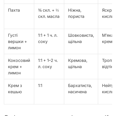
Пахта
¾ скл. + ⅓
Ніжна,
Яскра
скл. масла
пориста
кислин
Густі
1:1 + 1 ч. л.
Шовковиста,
М’яка
вершки +
соку
щільна
кремов
лимон
Кокосовий
1:1 + 1–2 ч.
Кремова,
Тропіч
крем +
л. соку
щільна
відтін
лимон
Крем з
1:1
Бархатиста,
Нейтра
кешью
насичена
кисли