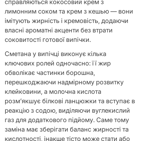
справляються кокосовий крем з
лимонним соком та крем з кешью — вони
імітують жирність і кремовість, додаючи
власні ароматні акценти без втрати
соковитості готової випічки.
Сметана у випічці виконує кілька
ключових ролей одночасно: її жир
обволікає частинки борошна,
перешкоджаючи надмірному розвитку
клейковини, а молочна кислота
розм’якшує білкові ланцюжки та вступає в
реакцію з содою, виділяючи вуглекислий
газ для додаткового підйому. Саме тому
заміна має зберігати баланс жирності та
кислотності, інакше тісто може стати або