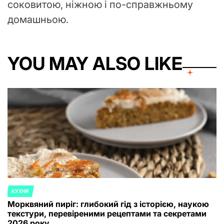
соковитою, ніжною і по-справжньому
домашньою.
YOU MAY ALSO LIKE
КУХНЯ
POSTED
Морквяний пиріг: глибокий гід з історією, наукою
IN
текстури, перевіреними рецептами та секретами
2026 року