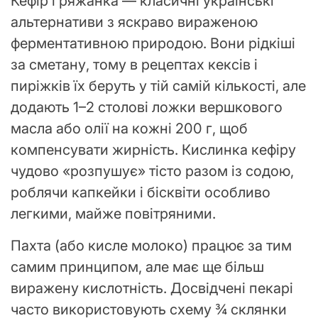
Кефір і ряжанка — класичні українські
альтернативи з яскраво вираженою
ферментативною природою. Вони рідкіші
за сметану, тому в рецептах кексів і
пиріжків їх беруть у тій самій кількості, але
додають 1–2 столові ложки вершкового
масла або олії на кожні 200 г, щоб
компенсувати жирність. Кислинка кефіру
чудово «розпушує» тісто разом із содою,
роблячи капкейки і бісквіти особливо
легкими, майже повітряними.
Пахта (або кисле молоко) працює за тим
самим принципом, але має ще більш
виражену кислотність. Досвідчені пекарі
часто використовують схему ¾ склянки