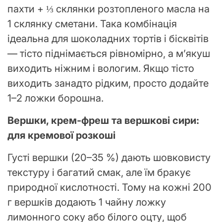
пахти + ⅓ склянки розтопленого масла на
1 склянку сметани. Така комбінація
ідеальна для шоколадних тортів і бісквітів
— тісто піднімається рівномірно, а м’якуш
виходить ніжним і вологим. Якщо тісто
виходить занадто рідким, просто додайте
1–2 ложки борошна.
Вершки, крем-фреш та вершкові сири:
для кремової розкоші
Густі вершки (20–35 %) дають шовковисту
текстуру і багатий смак, але їм бракує
природної кислотності. Тому на кожні 200
г вершків додають 1 чайну ложку
лимонного соку або білого оцту, щоб