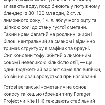
зливають воду, подрібнюють у потужному
блендері з 80–100 мл води, 2 ст. л.
лимонного соку, 1 ч. л. яблучного оцту та
щіпкою солі до стану густої сметани.
Такий крем багатий на рослинні жири і
білок, нейтральний за смаком і відмінно
тримає структуру в мафінах та брауні.
Силіконовий тофу, збитий з лимонним
соком і невеликою кількістю олії, — ще
один бюджетний варіант саме для випічки,
бо він не розшаровується при нагріванні.
Готові веганські «сметани» на основі
кокосу та кешью (бренди типу Forager
Project чи Kite Hill) теж дають стабільний