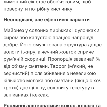
лимонний сік стає обов’язковим, щоб
повернути потрібну кислинку.
Несподівані, але ефективні варіанти
Майонез у солоних пиріжках і булочках з
сиром або капустою працює напрочуд
добре. Його емульгована структура додає
вологи і жиру, а яєчний жовток сприяє
рум’яній скоринці. Пропорція зазвичай ¾
від об’єму сметани. Творог (м’який, не
зернистий) після збивання з невеликою
кількістю молока або сметани (якщо є хоч
трохи) дає щільну, соковиту текстуру в
запіканках і кексах.
Рослинні альтернативи: кокос, кешью та