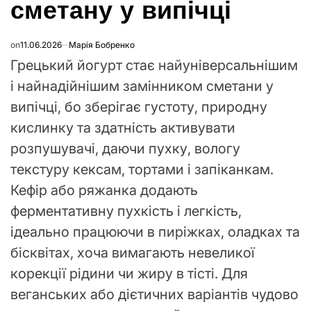
сметану у випічці
on
11.06.2026
Марія Бобренко
Грецький йогурт стає найуніверсальнішим
і найнадійнішим замінником сметани у
випічці, бо зберігає густоту, природну
кислинку та здатність активувати
розпушувачі, даючи пухку, вологу
текстуру кексам, тортами і запіканкам.
Кефір або ряжанка додають
ферментативну пухкість і легкість,
ідеально працюючи в пиріжках, оладках та
бісквітах, хоча вимагають невеликої
корекції рідини чи жиру в тісті. Для
веганських або дієтичних варіантів чудово