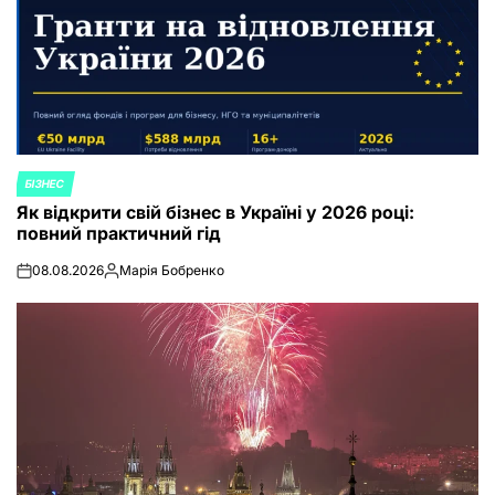
БІЗНЕС
POSTED
Як відкрити свій бізнес в Україні у 2026 році:
IN
повний практичний гід
08.08.2026
Марія Бобренко
on
Posted
by