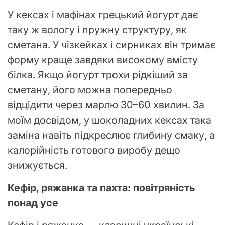
У кексах і мафінах грецький йогурт дає
таку ж вологу і пружну структуру, як
сметана. У чізкейках і сирниках він тримає
форму краще завдяки високому вмісту
білка. Якщо йогурт трохи рідкіший за
сметану, його можна попередньо
відцідити через марлю 30–60 хвилин. За
моїм досвідом, у шоколадних кексах така
заміна навіть підкреслює глибину смаку, а
калорійність готового виробу дещо
знижується.
Кефір, ряжанка та пахта: повітряність
понад усе