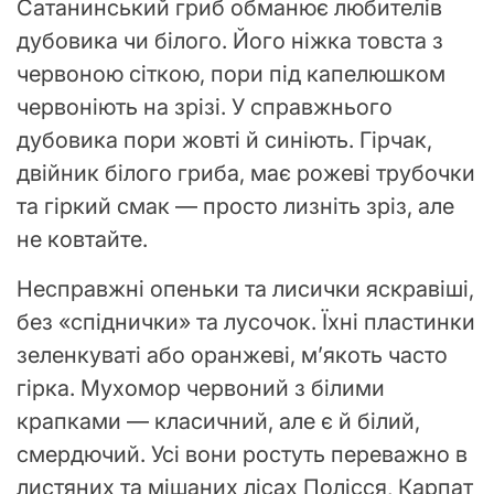
Сатанинський гриб обманює любителів
дубовика чи білого. Його ніжка товста з
червоною сіткою, пори під капелюшком
червоніють на зрізі. У справжнього
дубовика пори жовті й синіють. Гірчак,
двійник білого гриба, має рожеві трубочки
та гіркий смак — просто лизніть зріз, але
не ковтайте.
Несправжні опеньки та лисички яскравіші,
без «спіднички» та лусочок. Їхні пластинки
зеленкуваті або оранжеві, м’якоть часто
гірка. Мухомор червоний з білими
крапками — класичний, але є й білий,
смердючий. Усі вони ростуть переважно в
листяних та мішаних лісах Полісся, Карпат