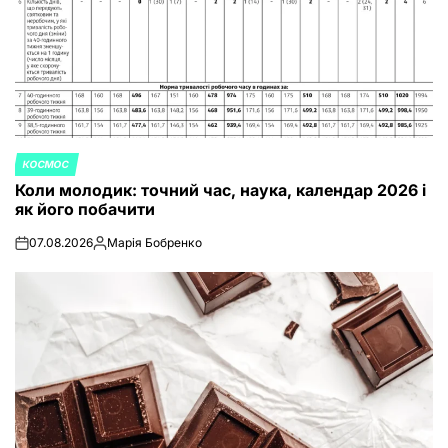
КОСМОС
POSTED
Коли молодик: точний час, наука, календар 2026 і
IN
як його побачити
07.08.2026
Марія Бобренко
on
Posted
by