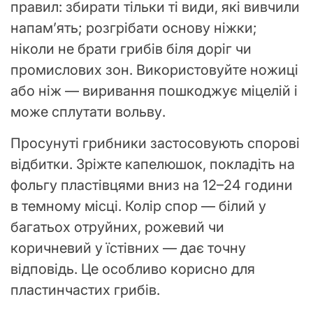
правил: збирати тільки ті види, які вивчили
напам’ять; розгрібати основу ніжки;
ніколи не брати грибів біля доріг чи
промислових зон. Використовуйте ножиці
або ніж — виривання пошкоджує міцелій і
може сплутати вольву.
Просунуті грибники застосовують спорові
відбитки. Зріжте капелюшок, покладіть на
фольгу пластівцями вниз на 12–24 години
в темному місці. Колір спор — білий у
багатьох отруйних, рожевий чи
коричневий у їстівних — дає точну
відповідь. Це особливо корисно для
пластинчастих грибів.