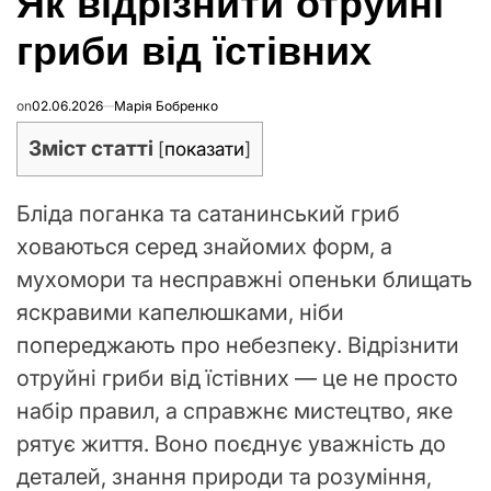
Як відрізнити отруйні
гриби від їстівних
on
02.06.2026
Марія Бобренко
Зміст статті
[
показати
]
Бліда поганка та сатанинський гриб
ховаються серед знайомих форм, а
мухомори та несправжні опеньки блищать
яскравими капелюшками, ніби
попереджають про небезпеку. Відрізнити
отруйні гриби від їстівних — це не просто
набір правил, а справжнє мистецтво, яке
рятує життя. Воно поєднує уважність до
деталей, знання природи та розуміння,