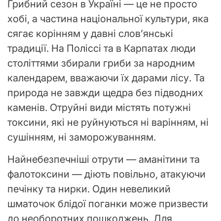
Грибний сезон в Україні — це не просто
хобі, а частина національної культури, яка
сягає корінням у давні слов’янські
традиції. На Поліссі та в Карпатах люди
століттями збирали гриби за народним
календарем, вважаючи їх дарами лісу. Та
природа не завжди щедра без підводних
каменів. Отруйні види містять потужні
токсини, які не руйнуються ні варінням, ні
сушінням, ні заморожуванням.
Найнебезпечніші отрути — аманітини та
фалотоксини — діють повільно, атакуючи
печінку та нирки. Один невеликий
шматочок блідої поганки може призвести
до необоротних пошкоджень. Для