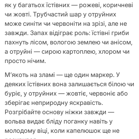
як у багатьох їстівних — рожеві, коричневі
чи жовті. Трубчастий шар у отруйних
може синіти чи червоніти на зрізі, але не
завжди. Запах відіграє роль: їстівні гриби
пахнуть лісом, вологою землею чи анісом,
а отруйні — сирою картоплею, хлором чи
просто нічим.
М’якоть на зламі — ще один маркер. У
деяких їстівних вона залишається білою чи
буріє, у отруйних — жовтіє, червоніє або
зберігає неприродну яскравість.
Розгрібайте основу ніжки завжди —
вольва видає бліду поганку навіть у
молодому віці, коли капелюшок ще не