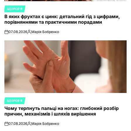
ЗДОРОВ'Я
POSTED
В яких фруктах є цинк: детальний гід з цифрами,
IN
порівняннями та практичними порадами
07.08.2026
Марія Бобренко
on
Posted
by
ЗДОРОВ'Я
POSTED
Чому терпнуть пальці на ногах: глибокий розбір
IN
причин, механізмів і шляхів вирішення
07.08.2026
Марія Бобренко
on
Posted