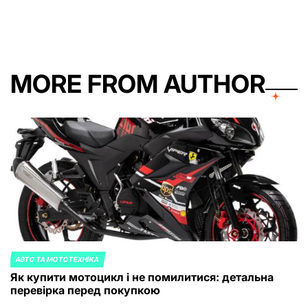
by
MORE FROM AUTHOR
АВТО ТА МОТОТЕХНІКА
POSTED
Як купити мотоцикл і не помилитися: детальна
IN
перевірка перед покупкою