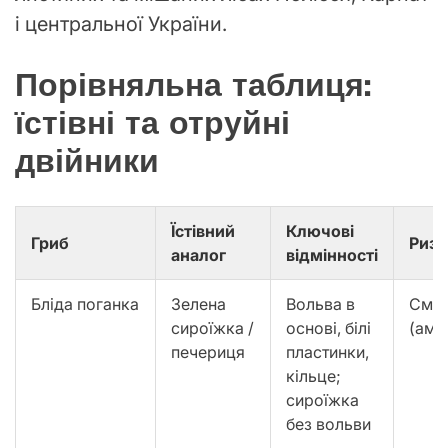
і центральної України.
Порівняльна таблиця:
їстівні та отруйні
двійники
Їстівний
Ключові
Гриб
Ризи
аналог
відмінності
Бліда поганка
Зелена
Вольва в
Смер
сироїжка /
основі, білі
(ама
печериця
пластинки,
кільце;
сироїжка
без вольви