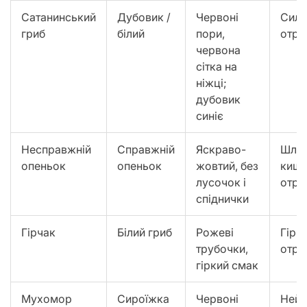
Сатанинський
Дубовик /
Червоні
Силь
гриб
білий
пори,
отру
червона
сітка на
ніжці;
дубовик
синіє
Несправжній
Справжній
Яскраво-
Шлун
опеньок
опеньок
жовтий, без
кишк
лусочок і
отру
спіднички
Гірчак
Білий гриб
Рожеві
Гірко
трубочки,
отру
гіркий смак
Мухомор
Сироїжка
Червоні
Нейр