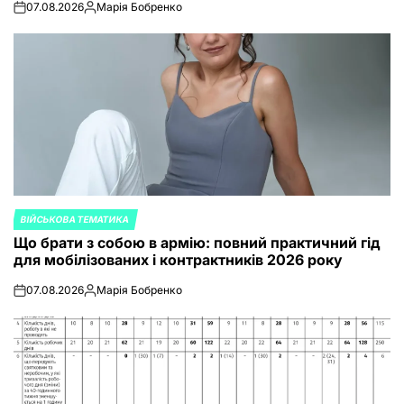
07.08.2026
Марія Бобренко
on
Posted
by
ВІЙСЬКОВА ТЕМАТИКА
POSTED
Що брати з собою в армію: повний практичний гід
IN
для мобілізованих і контрактників 2026 року
07.08.2026
Марія Бобренко
on
Posted
by