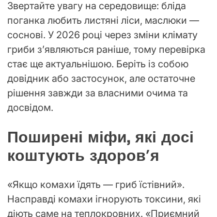
Звертайте увагу на середовище: бліда
поганка любить листяні ліси, маслюки —
соснові. У 2026 році через зміни клімату
гриби з’являються раніше, тому перевірка
стає ще актуальнішою. Беріть із собою
довідник або застосунок, але остаточне
рішення завжди за власними очима та
досвідом.
Поширені міфи, які досі
коштують здоров’я
«Якщо комахи їдять — гриб їстівний».
Насправді комахи ігнорують токсини, які
діють саме на теплокровних. «Приємний