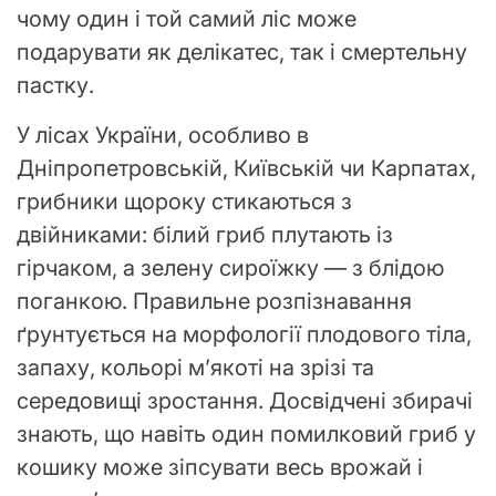
чому один і той самий ліс може
подарувати як делікатес, так і смертельну
пастку.
У лісах України, особливо в
Дніпропетровській, Київській чи Карпатах,
грибники щороку стикаються з
двійниками: білий гриб плутають із
гірчаком, а зелену сироїжку — з блідою
поганкою. Правильне розпізнавання
ґрунтується на морфології плодового тіла,
запаху, кольорі м’якоті на зрізі та
середовищі зростання. Досвідчені збирачі
знають, що навіть один помилковий гриб у
кошику може зіпсувати весь врожай і