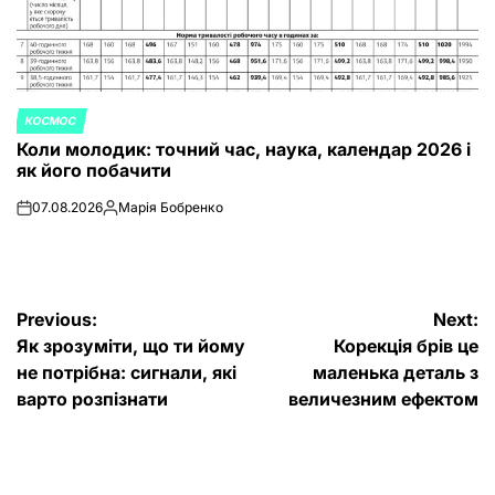
КОСМОС
POSTED
Коли молодик: точний час, наука, календар 2026 і
IN
як його побачити
07.08.2026
Марія Бобренко
on
Posted
by
Post
Previous:
Next:
Як зрозуміти, що ти йому
Корекція брів це
navigation
не потрібна: сигнали, які
маленька деталь з
варто розпізнати⁠
величезним ефектом