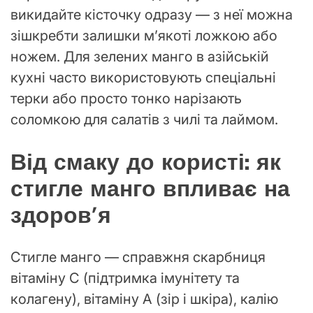
викидайте кісточку одразу — з неї можна
зішкребти залишки м’якоті ложкою або
ножем. Для зелених манго в азійській
кухні часто використовують спеціальні
терки або просто тонко нарізають
соломкою для салатів з чилі та лаймом.
Від смаку до користі: як
стигле манго впливає на
здоров’я
Стигле манго — справжня скарбниця
вітаміну C (підтримка імунітету та
колагену), вітаміну A (зір і шкіра), калію