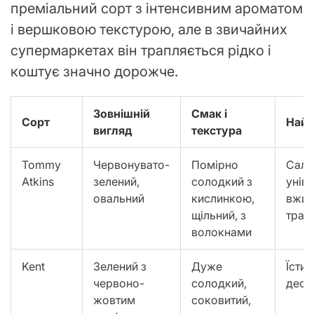
преміальний сорт з інтенсивним ароматом
і вершковою текстурою, але в звичайних
супермаркетах він трапляється рідко і
коштує значно дорожче.
Зовнішній
Смак і
Сорт
Найк
вигляд
текстура
Tommy
Червонувато-
Помірно
Сала
Atkins
зелений,
солодкий з
унів
овальний
кислинкою,
вжив
щільний, з
тран
волокнами
Kent
Зелений з
Дуже
Їсти 
червоно-
солодкий,
десе
жовтим
соковитий,