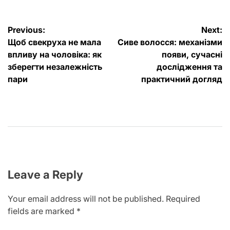
Post
Previous:
Next:
Щоб свекруха не мала
Сиве волосся: механізми
navigation
впливу на чоловіка: як
появи, сучасні
зберегти незалежність
дослідження та
пари
практичний догляд
Leave a Reply
Your email address will not be published.
Required
fields are marked
*