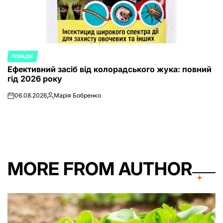
ПОРАДИ
POSTED
Ефективний засіб від колорадського жука: повний
IN
гід 2026 року
06.08.2026
Марія Бобренко
on
Posted
by
MORE FROM AUTHOR