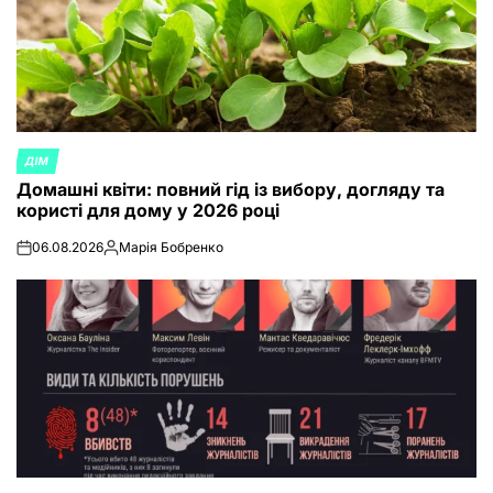
ДІМ
POSTED
Домашні квіти: повний гід із вибору, догляду та
IN
користі для дому у 2026 році
06.08.2026
Марія Бобренко
on
Posted
by