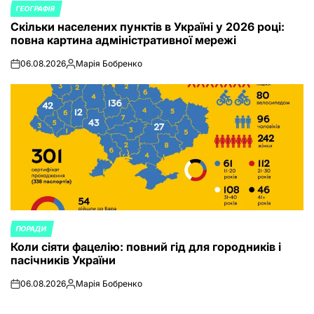
ГЕОГРАФІЯ
POSTED
Скільки населених пунктів в Україні у 2026 році:
IN
повна картина адміністративної мережі
06.08.2026
Марія Бобренко
on
Posted
by
ПОРАДИ
POSTED
Коли сіяти фацелію: повний гід для городників і
IN
пасічників України
06.08.2026
Марія Бобренко
on
Posted
by