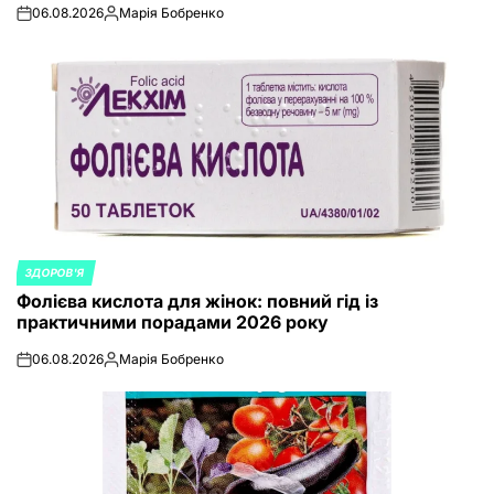
06.08.2026
Марія Бобренко
on
Posted
by
ЗДОРОВ'Я
POSTED
Фолієва кислота для жінок: повний гід із
IN
практичними порадами 2026 року
06.08.2026
Марія Бобренко
on
Posted
by