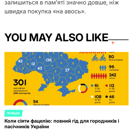
залишиться в пам’яті значно довше, ніж
швидка покупка «на авось».
YOU MAY ALSO LIKE
ПОРАДИ
POSTED
Коли сіяти фацелію: повний гід для городників і
IN
пасічників України