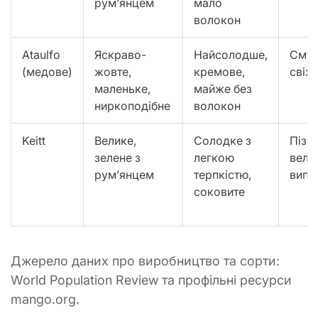
рум’янцем
мало
волокон
Ataulfo
Яскраво-
Найсолодше,
Смуз
(медове)
жовте,
кремове,
свіж
маленьке,
майже без
ниркоподібне
волокон
Keitt
Велике,
Солодке з
Пізні
зелене з
легкою
велик
рум’янцем
терпкістю,
випі
соковите
Джерело даних про виробництво та сорти:
World Population Review та профільні ресурси
mango.org.