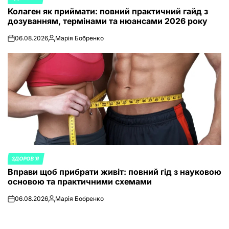
POSTED
Колаген як приймати: повний практичний гайд з
IN
дозуванням, термінами та нюансами 2026 року
06.08.2026
Марія Бобренко
on
Posted
by
ЗДОРОВ'Я
POSTED
Вправи щоб прибрати живіт: повний гід з науковою
IN
основою та практичними схемами
06.08.2026
Марія Бобренко
on
Posted
by