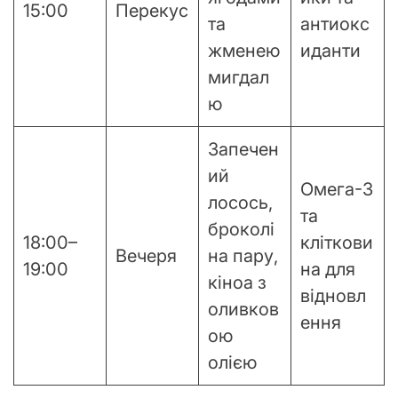
15:00
Перекус
та
антиокс
жменею
иданти
мигдал
ю
Запечен
ий
Омега-3
лосось,
та
броколі
18:00–
кліткови
Вечеря
на пару,
19:00
на для
кіноа з
відновл
оливков
ення
ою
олією