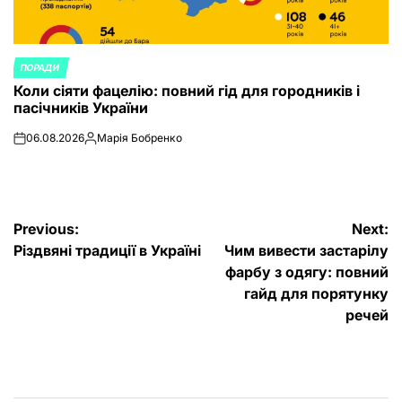
ПОРАДИ
POSTED
Коли сіяти фацелію: повний гід для городників і
IN
пасічників України
06.08.2026
Марія Бобренко
on
Posted
by
Post
Previous:
Next:
Різдвяні традиції в Україні
Чим вивести застарілу
navigation
фарбу з одягу: повний
гайд для порятунку
речей