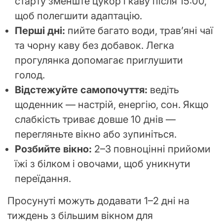
старту зменште цукор і каву після 15:00,
щоб полегшити адаптацію.
Перші дні:
пийте багато води, трав’яні чаї
та чорну каву без добавок. Легка
прогулянка допомагає приглушити
голод.
Відстежуйте самопочуття:
ведіть
щоденник — настрій, енергію, сон. Якщо
слабкість триває довше 10 днів —
перегляньте вікно або зупиніться.
Розбийте вікно:
2–3 повноцінні прийоми
їжі з білком і овочами, щоб уникнути
переїдання.
Просунуті можуть додавати 1–2 дні на
тиждень з більшим вікном для