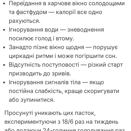
Переїдання в харчове вікно солодощами
та фастфудом — калорії все одно
рахуються.
Ігнорування води — зневоднення
посилює голод і втому.
Занадто пізнє вікно щодня — порушує
циркадні ритми і може погіршити сон.
Відсутність поступовості — різкий старт
призводить до зривів.
Ігнорування сигналів тіла — якщо
постійна слабкість, краще скоригувати
або зупинитися.
Просунуті уникають цих пасток,
експериментуючи з 18/6 раз на тиждень
або додаючи 24-годинне голодування раз