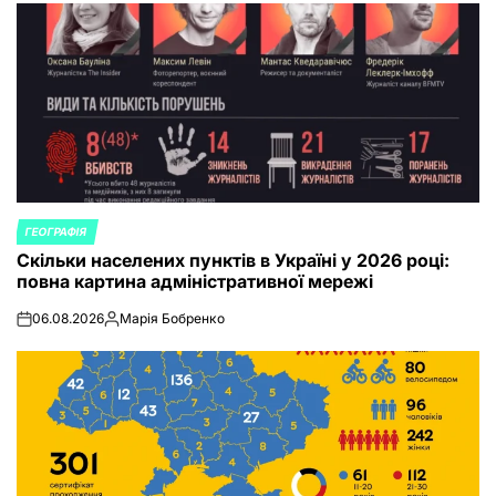
ГЕОГРАФІЯ
POSTED
Скільки населених пунктів в Україні у 2026 році:
IN
повна картина адміністративної мережі
06.08.2026
Марія Бобренко
on
Posted
by