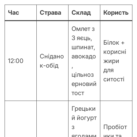
Час
Страва
Склад
Користь
Омлет з
3 яєць,
Білок +
шпинат,
корисні
Снідано
авокадо
12:00
жири
к-обід
,
для
цільноз
ситості
ерновий
тост
Грецьки
й йогурт
з
Пробіот
ягодами
ики та