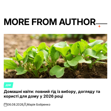
MORE FROM AUTHOR
ДІМ
POSTED
Домашні квіти: повний гід із вибору, догляду та
IN
користі для дому у 2026 році
06.08.2026
Марія Бобренко
on
Posted
by