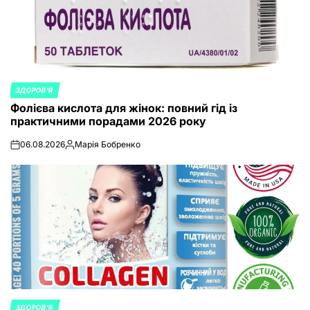
ЗДОРОВ'Я
POSTED
Фолієва кислота для жінок: повний гід із
IN
практичними порадами 2026 року
06.08.2026
Марія Бобренко
on
Posted
by
ЗДОРОВ'Я