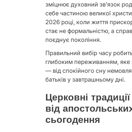
зміцнює духовний зв’язок род
себе частиною великої христия
2026 році, коли життя прискор
стає не формальністю, а спра
поєднує покоління.
Правильний вибір часу робить
глибоким переживанням, яке з
— від спокійного сну немовля
батьків у завтрашньому дні.
Церковні традиції
від апостольських
сьогодення