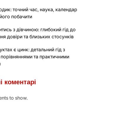
дик: точний час, наука, календар
 його побачити
тись з дівчиною: глибокий гід до
ня довіри та близьких стосунків
уктах є цинк: детальний гід з
 порівняннями та практичними
и
і коментарі
nts to show.