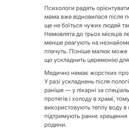
Психологи радять орієнтуватис
мама вже відновилася після по
ще не боїться чужих людей так
Немовлята до трьох місяців 
менше реагують на незнайом
плачуть. Пізніше малюк може
що ускладнить церемонію для 
Медично немає жорстких прот
У разі ускладнень після поло
раніше — у лікарні за спеціа
протягів і холоду в храмі, том
використовують теплу воду в к
підтримують раннє хрещення я
родини.