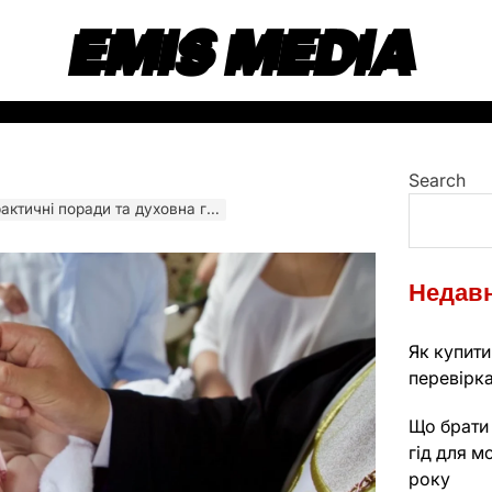
EMIS MEDIA
Search
ичні поради та духовна глибина
Недавн
Як купити
перевірк
Що брати 
гід для м
року