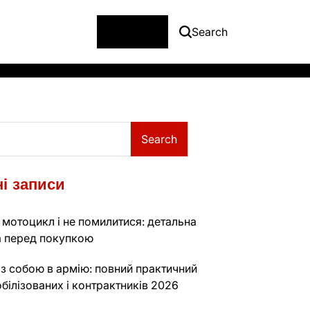
Menu
Search
Search
і записи
 мотоцикл і не помилитися: детальна
а перед покупкою
з собою в армію: повний практичний
обілізованих і контрактників 2026