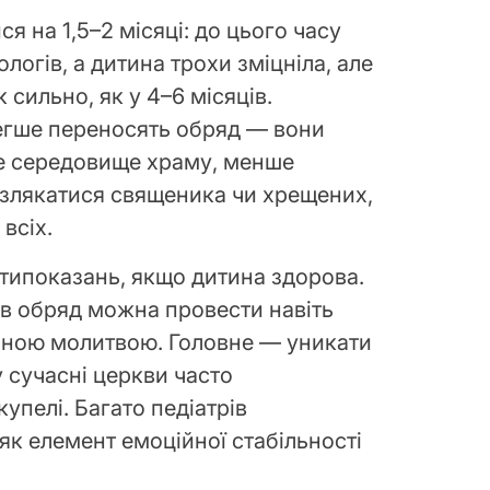
я на 1,5–2 місяці: до цього часу
логів, а дитина трохи зміцніла, але
 сильно, як у 4–6 місяців.
легше переносять обряд — вони
е середовище храму, менше
 злякатися священика чи хрещених,
всіх.
ипоказань, якщо дитина здорова.
гів обряд можна провести навіть
льною молитвою. Головне — уникати
у сучасні церкви часто
упелі. Багато педіатрів
к елемент емоційної стабільності