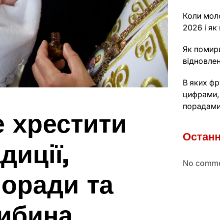
Коли моло
2026 і як
Як помири
відновлен
В яких фр
цифрами,
порадам
 хрестити
Останн
диції,
No comme
поради та
либина