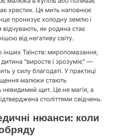
ює малюка в купіль або поливає
ає хрестик. Ця мить наповнює
онце пронизує холодну землю і
 відчувають, як родина стає
ішою від негативу світу.
 інших Таїнств: миропомазання,
 дитина “виросте і зрозуміє” —
ить у силу благодаті. У практиці
рещення малюки стають
 невидимий щит. Це не магія, а
підтверджена століттями свідчень.
едичні нюанси: коли
 обряду