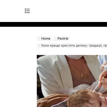
Skip
to
content
Home
Релігія
Коли краще хрестити дитину: традиції, практ