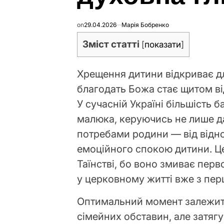
on
29.04.2026
Марія Бобренко
Зміст статті
[
показати
]
Хрещення дитини відкриває для
благодать Божа стає щитом ві
У сучасній Україні більшість 
малюка, керуючись не лише д
потребами родини — від відно
емоційного спокою дитини. Ц
Таїнстві, бо воно змиває перв
у церковному житті вже з пер
Оптимальний момент залежить 
сімейних обставин, але затяг