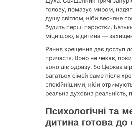
Духа. Священник тричі занур
голову, помазує миром, надяг
душу світлом, ніби весняне с
будить перші паростки. Батьки
міцнішою, а дитина — захищен
Раннє хрещення дає доступ до
причастя. Воно не чекає, поки
воно діє одразу, бо Церква вір
багатьох сімей саме після х
спокійнішими, ніби отримують
реальна духовна реальність, 
Психологічні та м
дитина готова до