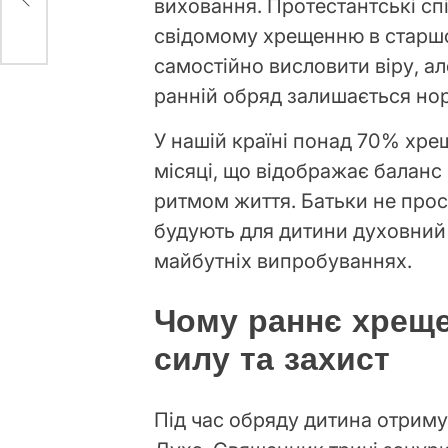
виховання. Протестантські сп
свідомому хрещенню в старшо
самостійно висловити віру, ал
ранній обряд залишається но
У нашій країні понад 70% хре
місяці, що відображає балан
ритмом життя. Батьки не про
будують для дитини духовний
майбутніх випробуваннях.
Чому раннє хреще
силу та захист
Під час обряду дитина отриму