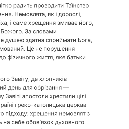
ітко радить проводити Таїнство
ня. Немовлята, як і дорослі,
ха, і саме хрещення змиває його,
 Божого. За словами
же душею здатна сприймати Бога,
рмований. Це не порушення
 до фізичного життя, яке батьки
ого Завіту, де хлопчиків
ий день для обрізання —
 Завіті апостоли хрестили цілі
країні греко-католицька церква
о підходу: хрещення немовлят з
ь на себе обов’язок духовного