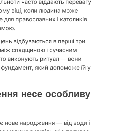
ільноти часто віддають перевагу
му віці, коли людина може
е для православних і католиків
рмою.
щень відбуваються в перші три
с між спадщиною і сучасним
сто виконують ритуал — вони
 фундамент, який допоможе їй у
ння несе особливу
є нове народження — від води і