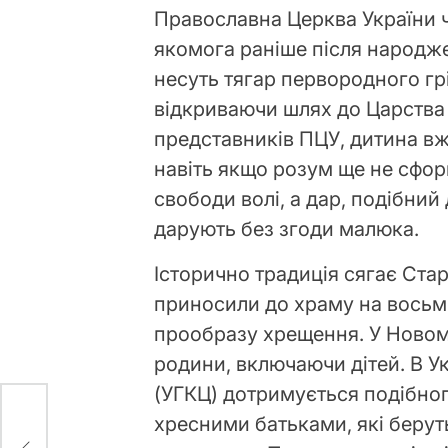
Православна Церква України ч
якомога раніше після народжен
несуть тягар первородного грі
відкриваючи шлях до Царства
представників ПЦУ, дитина в
навіть якщо розум ще не сфо
свободи волі, а дар, подібний
дарують без згоди малюка.
Історично традиція сягає Стар
приносили до храму на восьм
прообразу хрещення. У Новому
родини, включаючи дітей. В У
(УГКЦ) дотримується подібног
хресними батьками, які берут
ти