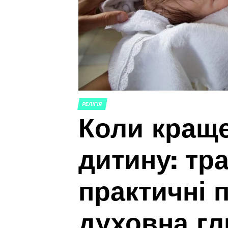
РЕЛІГІЯ
POSTED
Коли краще
IN
дитину: тра
практичні 
духовна г