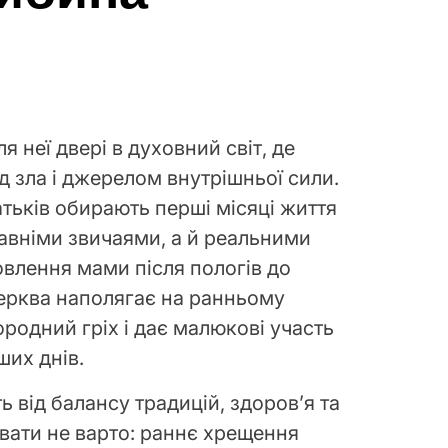
 неї двері в духовний світ, де
д зла і джерелом внутрішньої сили.
батьків обирають перші місяці життя
авніми звичаями, а й реальними
влення мами після пологів до
ерква наполягає на ранньому
ородний гріх і дає малюкові участь
ших днів.
від балансу традицій, здоров’я та
увати не варто: раннє хрещення