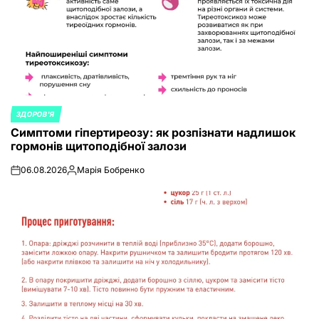
ЗДОРОВ'Я
POSTED
Симптоми гіпертиреозу: як розпізнати надлишок
IN
гормонів щитоподібної залози
06.08.2026
Марія Бобренко
on
Posted
by