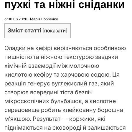
пухкі та ніжні сніданки
on
10.06.2026
Марія Бобренко
Зміст статті
[
показати
]
Оладки на кефірі вирізняються особливою
пишністю та ніжною текстурою завдяки
хімічній взаємодії між молочною
кислотою кефіру та харчовою содою. Ця
реакція генерує вуглекислий газ, який
створює всередині тіста безліч
мікроскопічних бульбашок, а кислотне
середовище робить клейковину борошна
м’якшою. Результат — коржики, які
піднімаються на сковороді й залишаються