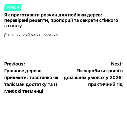
ПОРАДИ
POSTED
Як приготувати розчин для побілки дерев:
IN
перевірені рецепти, пропорції та секрети стійкого
захисту
06.08.2026
Марія Бобренко
on
Posted
by
Post
Previous:
Next:
Грошове дерево
Як заробити гроші в
navigation
прикмети: товстянка як
домашніх умовах у 2026:
талісман достатку та її
практичний гід
глибокі таємниці