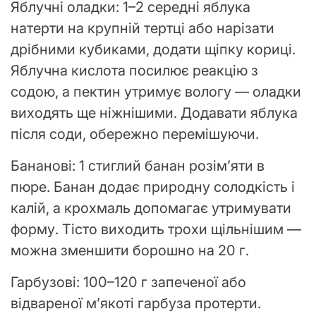
Яблучні оладки: 1–2 середні яблука
натерти на крупній тертці або нарізати
дрібними кубиками, додати щіпку кориці.
Яблучна кислота посилює реакцію з
содою, а пектин утримує вологу — оладки
виходять ще ніжнішими. Додавати яблука
після соди, обережно перемішуючи.
Бананові: 1 стиглий банан розім’яти в
пюре. Банан додає природну солодкість і
калій, а крохмаль допомагає утримувати
форму. Тісто виходить трохи щільнішим —
можна зменшити борошно на 20 г.
Гарбузові: 100–120 г запеченої або
відвареної м’якоті гарбуза протерти.