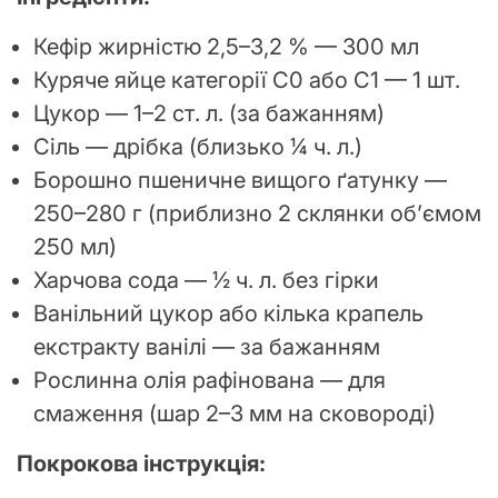
Кефір жирністю 2,5–3,2 % — 300 мл
Куряче яйце категорії С0 або С1 — 1 шт.
Цукор — 1–2 ст. л. (за бажанням)
Сіль — дрібка (близько ¼ ч. л.)
Борошно пшеничне вищого ґатунку —
250–280 г (приблизно 2 склянки об’ємом
250 мл)
Харчова сода — ½ ч. л. без гірки
Ванільний цукор або кілька крапель
екстракту ванілі — за бажанням
Рослинна олія рафінована — для
смаження (шар 2–3 мм на сковороді)
Покрокова інструкція: