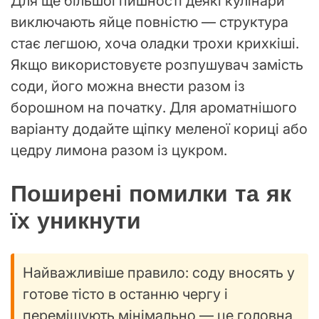
Для ще більшої пишності деякі кулінари
виключають яйце повністю — структура
стає легшою, хоча оладки трохи крихкіші.
Якщо використовуєте розпушувач замість
соди, його можна внести разом із
борошном на початку. Для ароматнішого
варіанту додайте щіпку меленої кориці або
цедру лимона разом із цукром.
Поширені помилки та як
їх уникнути
Найважливіше правило: соду вносять у
готове тісто в останню чергу і
перемішують мінімально — це головна