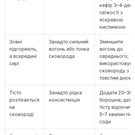
кефір 3–4-денн
свіжості з
яскравою
кислинкою
Зовні
Занадто сильний
Зменшити
підгоряють,
вогонь або тонка
вогонь до
а всередині
сковорода
середнього;
сирі
використовува
сковороду з
товстим дном
Тісто
Занадто рідка
Додати 20–30 
розтікається
консистенція
борошна; дати
на
тісту відпочити
сковороді
5–7 хвилин піс
соди