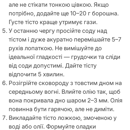
але не стікати тонкою цівкою. Якщо
потрібно, додайте ще 10–20 г борошна.
Густе тісто краще утримує гази.
У останню чергу просійте соду над
тістом і дуже акуратно перемішайте 5–7
рухів лопаткою. Не вимішуйте до
ідеальної гладкості — грудочки та сліди
від соди допустимі. Дайте тісту
відпочити 5 хвилин.
Розігрійте сковороду з товстим дном на
середньому вогні. Влийте олію так, щоб
вона покривала дно шаром 2–3 мм. Олія
повинна бути гарячою, але не диміти.
Викладайте тісто ложкою, змоченою у
воді або олії. Формуйте оладки