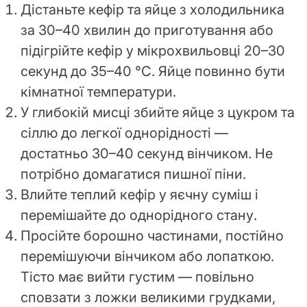
Дістаньте кефір та яйце з холодильника
за 30–40 хвилин до приготування або
підігрійте кефір у мікрохвильовці 20–30
секунд до 35–40 °C. Яйце повинно бути
кімнатної температури.
У глибокій мисці збийте яйце з цукром та
сіллю до легкої однорідності —
достатньо 30–40 секунд вінчиком. Не
потрібно домагатися пишної піни.
Влийте теплий кефір у яєчну суміш і
перемішайте до однорідного стану.
Просійте борошно частинами, постійно
перемішуючи вінчиком або лопаткою.
Тісто має вийти густим — повільно
сповзати з ложки великими грудками,