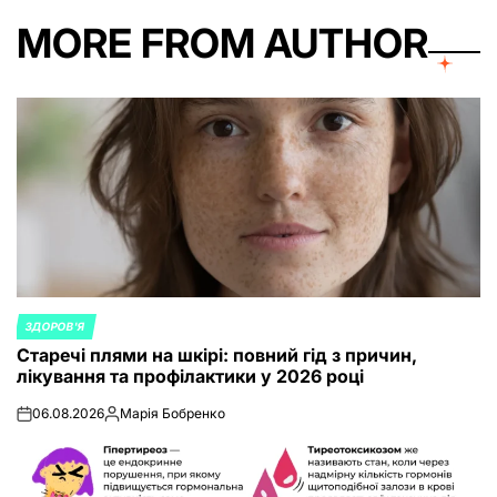
MORE FROM AUTHOR
ЗДОРОВ'Я
POSTED
Старечі плями на шкірі: повний гід з причин,
IN
лікування та профілактики у 2026 році
06.08.2026
Марія Бобренко
on
Posted
by