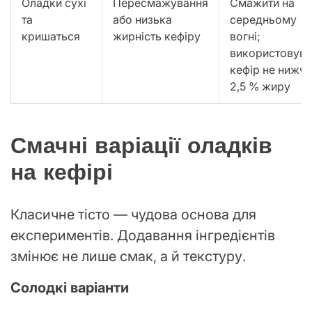
Оладки сухі
Пересмажування
Смажити на
та
або низька
середньому
кришаться
жирність кефіру
вогні;
використовува
кефір не нижче
2,5 % жиру
Смачні варіації оладків
на кефірі
Класичне тісто — чудова основа для
експериментів. Додавання інгредієнтів
змінює не лише смак, а й текстуру.
Солодкі варіанти