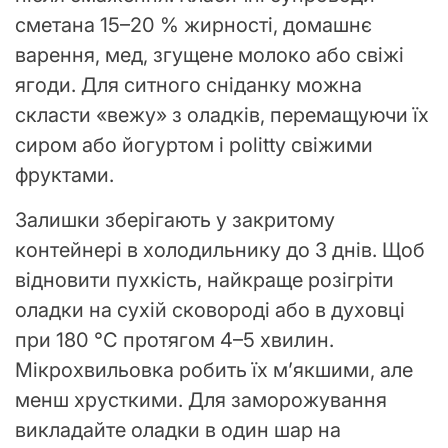
сметана 15–20 % жирності, домашнє
варення, мед, згущене молоко або свіжі
ягоди. Для ситного сніданку можна
скласти «вежу» з оладків, перемащуючи їх
сиром або йогуртом і politty свіжими
фруктами.
Залишки зберігають у закритому
контейнері в холодильнику до 3 днів. Щоб
відновити пухкість, найкраще розігріти
оладки на сухій сковороді або в духовці
при 180 °C протягом 4–5 хвилин.
Мікрохвильовка робить їх м’якшими, але
менш хрусткими. Для заморожування
викладайте оладки в один шар на