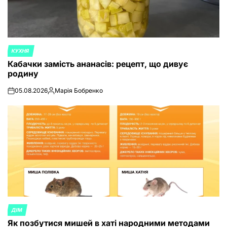
КУХНЯ
POSTED
Кабачки замість ананасів: рецепт, що дивує
IN
родину
05.08.2026
Марія Бобренко
on
Posted
by
ДІМ
POSTED
Як позбутися мишей в хаті народними методами
IN