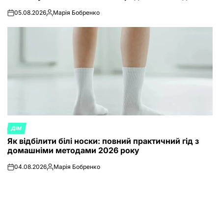
05.08.2026
Марія Бобренко
on
Posted
by
ДІМ
POSTED
Як відбілити білі носки: повний практичний гід з
IN
домашніми методами 2026 року
04.08.2026
Марія Бобренко
on
Posted
by