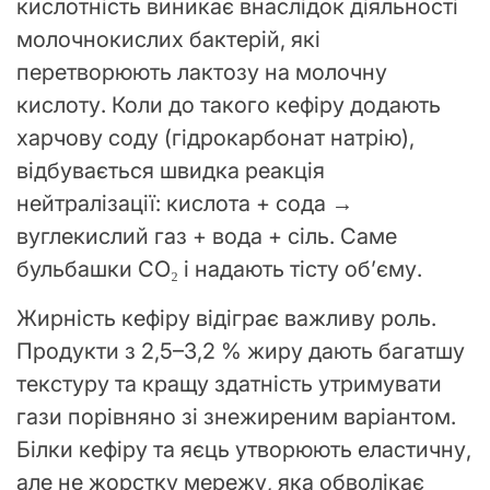
кислотність виникає внаслідок діяльності
молочнокислих бактерій, які
перетворюють лактозу на молочну
кислоту. Коли до такого кефіру додають
харчову соду (гідрокарбонат натрію),
відбувається швидка реакція
нейтралізації: кислота + сода →
вуглекислий газ + вода + сіль. Саме
бульбашки CO₂ і надають тісту об’єму.
Жирність кефіру відіграє важливу роль.
Продукти з 2,5–3,2 % жиру дають багатшу
текстуру та кращу здатність утримувати
гази порівняно зі знежиреним варіантом.
Білки кефіру та яєць утворюють еластичну,
але не жорстку мережу, яка обволікає