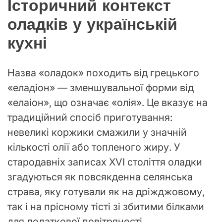
Історичний контекст
оладків у українській
кухні
Назва «оладок» походить від грецького
«еладіон» — зменшувальної форми від
«елаіон», що означає «олія». Це вказує на
традиційний спосіб приготування:
невеликі коржики смажили у значній
кількості олії або топленого жиру. У
стародавніх записах XVI століття оладки
згадуються як повсякденна селянська
страва, яку готували як на дріжджовому,
так і на прісному тісті зі збитими білками
для додаткової повітряності.