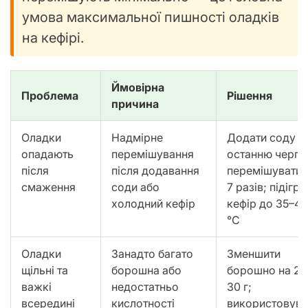
умова максимальної пишності оладків
на кефірі.
Ймовірна
Проблема
Рішення
причина
Оладки
Надмірне
Додати соду в
опадають
перемішування
останню чергу,
після
після додавання
перемішувати 
смаження
соди або
7 разів; підігрі
холодний кефір
кефір до 35–40
°C
Оладки
Занадто багато
Зменшити
щільні та
борошна або
борошно на 20
важкі
недостатньо
30 г;
всередині
кислотності
використовува