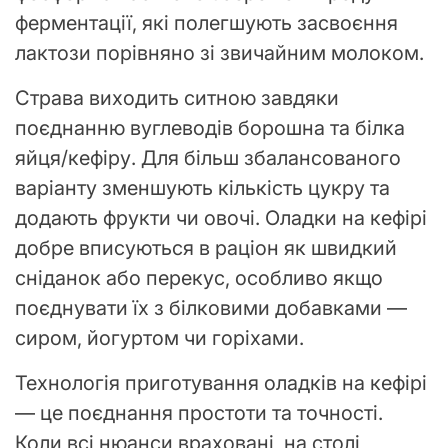
ферментації, які полегшують засвоєння
лактози порівняно зі звичайним молоком.
Страва виходить ситною завдяки
поєднанню вуглеводів борошна та білка
яйця/кефіру. Для більш збалансованого
варіанту зменшують кількість цукру та
додають фрукти чи овочі. Оладки на кефірі
добре вписуються в раціон як швидкий
сніданок або перекус, особливо якщо
поєднувати їх з білковими добавками —
сиром, йогуртом чи горіхами.
Технологія приготування оладків на кефірі
— це поєднання простоти та точності.
Коли всі нюанси враховані, на столі