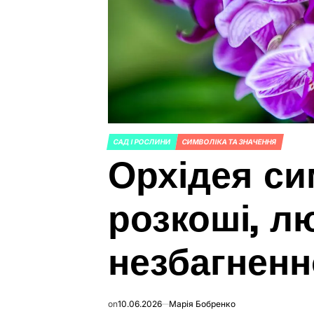
САД І РОСЛИНИ
СИМВОЛІКА ТА ЗНАЧЕННЯ
POSTED
Орхідея с
IN
розкоші, л
незбагненн
on
10.06.2026
Марія Бобренко