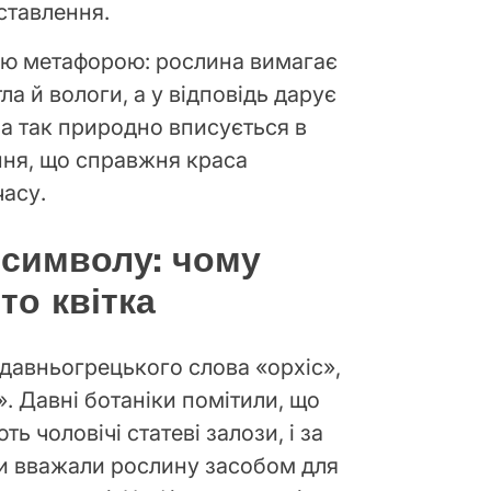
ставлення.
ою метафорою: рослина вимагає
ла й вологи, а у відповідь дарує
на так природно вписується в
ння, що справжня краса
часу.
 символу: чому
то квітка
 давньогрецького слова «орхіс»,
. Давні ботаніки помітили, що
ь чоловічі статеві залози, і за
и вважали рослину засобом для