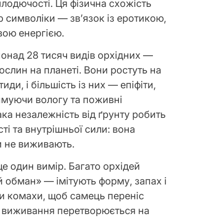
плодючості. Ця фізична схожість
 символіки — зв’язок із еротикою,
ою енергією.
понад 28 тисяч видів орхідних —
ослин на планеті. Вони ростуть на
иди, і більшість із них — епіфіти,
имуючи вологу та поживні
ака незалежність від ґрунту робить
і та внутрішньої сили: вона
и не виживають.
е один вимір. Багато орхідей
 обман» — імітують форму, запах і
ки комахи, щоб самець переніс
я виживання перетворюється на