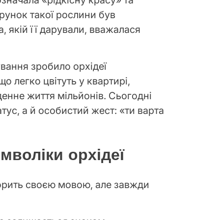
рунок такої рослини був
 якій її дарували, вважалася
ування зробило орхідеї
о легко цвітуть у квартирі,
енне життя мільйонів. Сьогодні
атус, а й особистий жест: «ти варта
имволіки орхідеї
ворить своєю мовою, але завжди