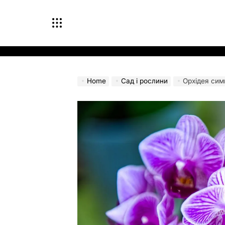
Skip
to
content
Home
Сад і рослини
Орхідея сим