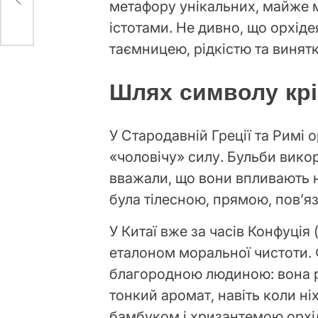
метафору унікальних, майже м
істотами. Не дивно, що орхіде
таємницею, рідкістю та винят
Шлях символу крі
У Стародавній Греції та Римі 
«чоловічу» силу. Бульби вико
вважали, що вони впливають 
була тілесною, прямою, пов’
У Китаї вже за часів Конфуція (
еталоном моральної чистоти. 
благородною людиною: вона р
тонкий аромат, навіть коли ні
бамбуком і хризантемою орхі