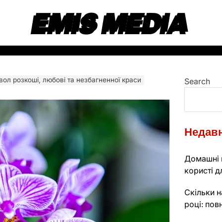
EMIS MEDIA
вол розкоші, любові та незбагненної краси
Search
Недавн
Домашні к
користі д
Скільки н
році: пов