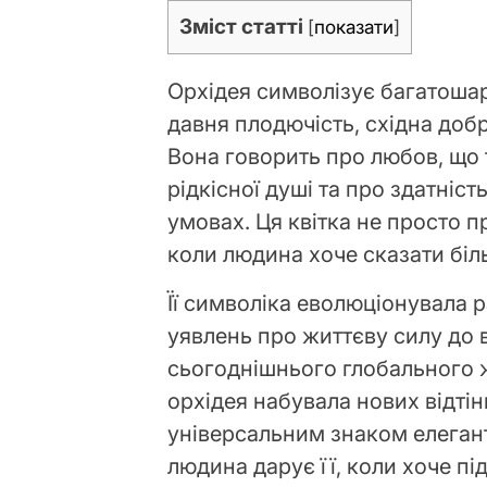
Зміст статті
[
показати
]
Орхідея символізує багатошар
давня плодючість, східна добр
Вона говорить про любов, що 
рідкісної душі та про здатніс
умовах. Ця квітка не просто 
коли людина хоче сказати біл
Її символіка еволюціонувала р
уявлень про життєву силу до в
сьогоднішнього глобального ж
орхідея набувала нових відті
універсальним знаком елегант
людина дарує її, коли хоче пі