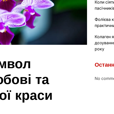
Коли сіят
пасічникі
Фолієва к
практичн
Колаген я
дозуванн
року
имвол
Останн
юбові та
No comme
ої краси