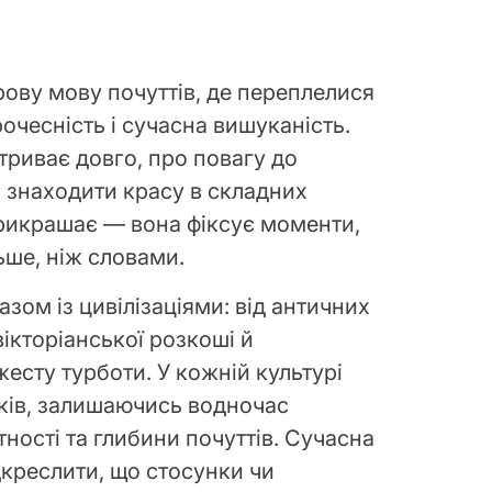
ову мову почуттів, де переплелися
очесність і сучасна вишуканість.
триває довго, про повагу до
ть знаходити красу в складних
прикрашає — вона фіксує моменти,
ьше, ніж словами.
азом із цивілізаціями: від античних
ікторіанської розкоші й
есту турботи. У кожній культурі
нків, залишаючись водночас
ності та глибини почуттів. Сучасна
дкреслити, що стосунки чи