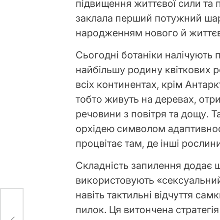
підвищення життєвої сили та 
заклала перший потужний шар
народженням нового й життєв
Сьогодні ботаніки налічують 
найбільшу родину квіткових р
всіх континентах, крім Антаркт
тобто живуть на деревах, отр
речовини з повітря та дощу. Т
орхідею символом адаптивност
процвітає там, де інші рослин
Складність запилення додає щ
використовують «сексуальний
навіть тактильні відчуття сам
ще,
пилок. Ця витончена стратегі