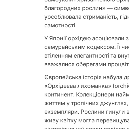
благородних рослин» — симво
уособлювала стриманість, гідн
самотності.
У Японії орхідею асоціювали 
самурайським кодексом. Її чис
втіленням елегантності та вну
вважалися оберегами процвіта
Європейська історія набула др
«Орхідеєва лихоманка» (orchi
континент. Колекціонери найм
життям у тропічних джунглях,
екземпляри. Рослини гинули в 
живу квітку могла перевищуват
вікторіанської епохи орхідея 