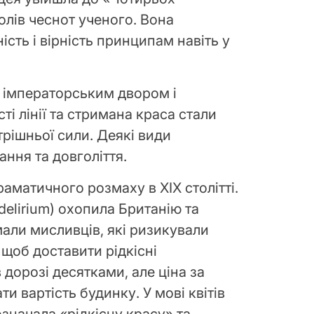
лів чеснот ученого. Вона
ість і вірність принципам навіть у
з імператорським двором і
ті лінії та стримана краса стали
трішньої сили. Деякі види
ння та довголіття.
аматичного розмаху в XIX столітті.
delirium) охопила Британію та
али мисливців, які ризикували
 щоб доставити рідкісні
дорозі десятками, але ціна за
и вартість будинку. У мові квітів
означала «рідкісну красу» та