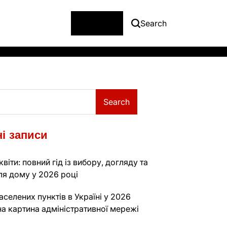
Menu
Search
Search
і записи
віти: повний гід із вибору, догляду та
ля дому у 2026 році
аселених пунктів в Україні у 2026
на картина адміністративної мережі