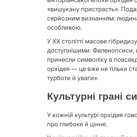
«вишукану пристрасть». Пода
серйозним визнанням: людина,
особливою.
У XX столітті масове гібридиз
доступнішими. Фаленопсиси, щ
принесли символіку в повсякд
орхідея — це вже не тільки ст
турботи й уваги».
Культурні грані с
У кожній культурі орхідея го
про глибоке й цінне.