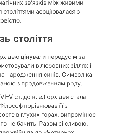
агічних зв’язків між живими
я століттями асоціювалася з
ковістю.
зь століття
орхідею цінували передусім за
ристовували в любовних зіллях і
на народження синів. Символіка
язаною з продовженням роду.
VI–V ст. до н. е.) орхідея стала
Філософ порівнював її з
осте в глухих горах, випромінює
хто не бачить. Разом зі сливою,
дея увійшла до «Чотирьох