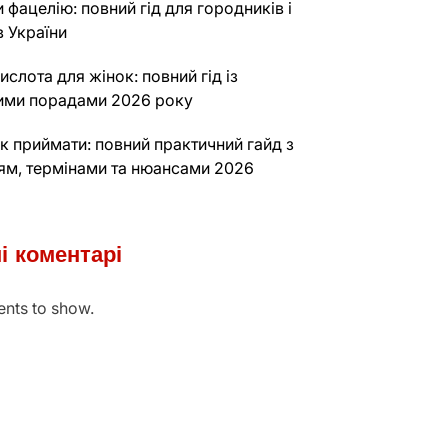
и фацелію: повний гід для городників і
в України
ислота для жінок: повний гід із
ими порадами 2026 року
к приймати: повний практичний гайд з
ям, термінами та нюансами 2026
і коментарі
nts to show.