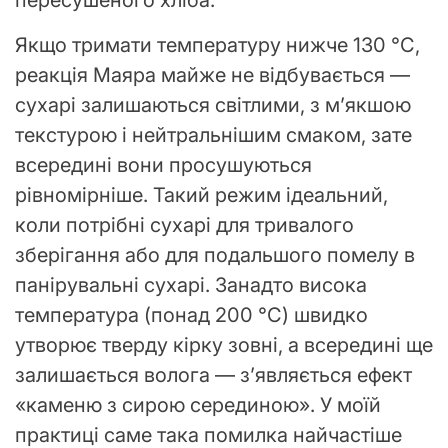
пересушеного хліба.
Якщо тримати температуру нижче 130 °C,
реакція Маяра майже не відбувається —
сухарі залишаються світлими, з м’якшою
текстурою і нейтральнішим смаком, зате
всередині вони просушуються
рівномірніше. Такий режим ідеальний,
коли потрібні сухарі для тривалого
зберігання або для подальшого помелу в
панірувальні сухарі. Занадто висока
температура (понад 200 °C) швидко
утворює тверду кірку зовні, а всередині ще
залишається волога — з’являється ефект
«каменю з сирою серединою». У моїй
практиці саме така помилка найчастіше