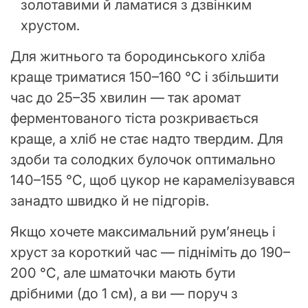
золотавими й ламатися з дзвінким
хрустом.
Для житнього та бородинського хліба
краще триматися 150–160 °C і збільшити
час до 25–35 хвилин — так аромат
ферментованого тіста розкривається
краще, а хліб не стає надто твердим. Для
здоби та солодких булочок оптимально
140–155 °C, щоб цукор не карамелізувався
занадто швидко й не підгорів.
Якщо хочете максимальний рум’янець і
хруст за короткий час — підніміть до 190–
200 °C, але шматочки мають бути
дрібними (до 1 см), а ви — поруч з