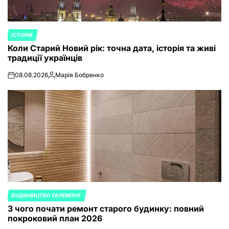
ІСТОРІЯ
POSTED
Коли Старий Новий рік: точна дата, історія та живі
IN
традиції українців
08.08.2026
Марія Бобренко
on
Posted
by
БУДІВНИЦТВО ТА РЕМОНТ
POSTED
З чого почати ремонт старого будинку: повний
IN
покроковий план 2026