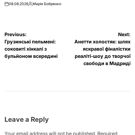
08.08.2026
Марія Бобренко
on
Posted
by
Post
Previous:
Next:
Грузинські пельмені:
Анетти холостяк: шлях
navigation
соковиті хінкалі з
яскравої фіналістки
бульйоном всередині
реаліті-шоу до творчої
свободи в Мадриді
Leave a Reply
Your email address will not be published.
Required