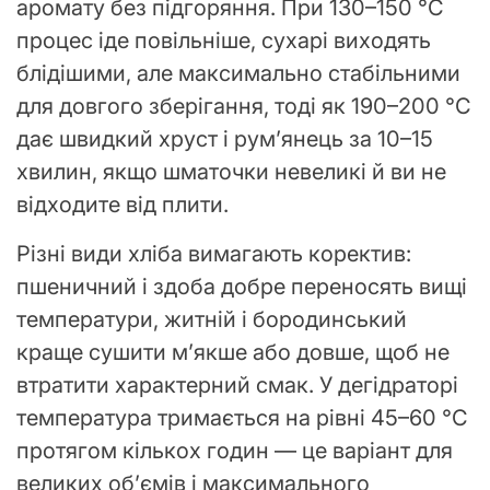
аромату без підгоряння. При 130–150 °C
процес іде повільніше, сухарі виходять
блідішими, але максимально стабільними
для довгого зберігання, тоді як 190–200 °C
дає швидкий хруст і рум’янець за 10–15
хвилин, якщо шматочки невеликі й ви не
відходите від плити.
Різні види хліба вимагають коректив:
пшеничний і здоба добре переносять вищі
температури, житній і бородинський
краще сушити м’якше або довше, щоб не
втратити характерний смак. У дегідраторі
температура тримається на рівні 45–60 °C
протягом кількох годин — це варіант для
великих об’ємів і максимального