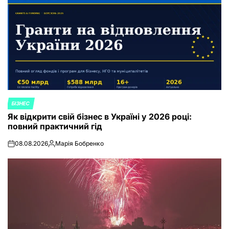
БІЗНЕС
POSTED
Як відкрити свій бізнес в Україні у 2026 році:
IN
повний практичний гід
08.08.2026
Марія Бобренко
on
Posted
by