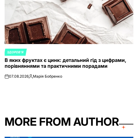
ЗДОРОВ'Я
POSTED
В яких фруктах є цинк: детальний гід з цифрами,
IN
порівняннями та практичними порадами
07.08.2026
Марія Бобренко
on
Posted
by
MORE FROM AUTHOR