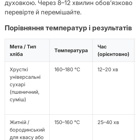
духовкою. Через 8–12 хвилин обов’язково
перевірте й перемішайте.
Порівняння температур і результатів
Мета / Тип
Час
Температура
хліба
(орієнтовно)
Хрусткі
160–180 °C
12–20 хв
універсальні
сухарі
(пшеничний,
суміш)
Житній /
150–160 °C
25–40 хв
бородинський
для квасу або