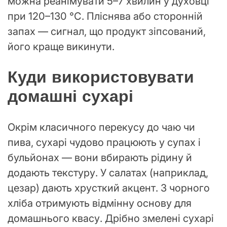
можна реанімувати 5–7 хвилин у духовці
при 120–130 °C. Пліснява або сторонній
запах — сигнал, що продукт зіпсований,
його краще викинути.
Куди використовувати
домашні сухарі
Окрім класичного перекусу до чаю чи
пива, сухарі чудово працюють у супах і
бульйонах — вони вбирають рідину й
додають текстуру. У салатах (наприклад,
цезар) дають хрусткий акцент. З чорного
хліба отримують відмінну основу для
домашнього квасу. Дрібно змелені сухарі