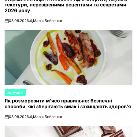
текстури, перевіреними рецептами та секретами
2026 року
08.08.2026
Марія Бобренко
on
Posted
by
ЗДОРОВ'Я
POSTED
Як розморозити м’ясо правильно: безпечні
IN
способи, які зберігають смак і захищають здоров’я
08.08.2026
Марія Бобренко
on
Posted
by