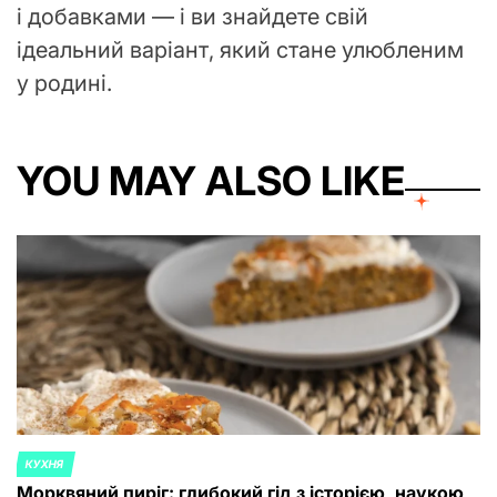
і добавками — і ви знайдете свій
ідеальний варіант, який стане улюбленим
у родині.
YOU MAY ALSO LIKE
КУХНЯ
POSTED
Морквяний пиріг: глибокий гід з історією, наукою
IN