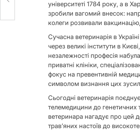
університеті 1784 року, а в Ха
зробили вагомий внесок: напр
колеги розвивали вакцинацію,
Сучасна ветеринарія в Україн
через великі інститути в Києві
незалежності професія набул
приватні клініки, спеціалізова
фокус на превентивній медици
символом визнання цих зусил
Сьогодні ветеринарія поєднує 
телемедицини до генетичних т
ветеринара нагадує про цей д
трав’яних настоїв до високот