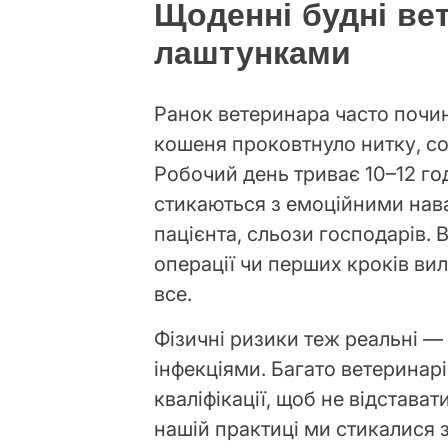
Щоденні будні вет
лаштунками
Ранок ветеринара часто почин
кошеня проковтнуло нитку, со
Робочий день триває 10–12 год
стикаються з емоційними нава
пацієнта, сльози господарів. 
операції чи перших кроків ви
все.
Фізичні ризики теж реальні — 
інфекціями. Багато ветеринар
кваліфікації, щоб не відстават
нашій практиці ми стикалися 