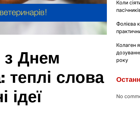
Коли сіят
пасічникі
Фолієва к
практичн
Колаген я
 з Днем
дозуванн
року
: теплі слова
Останн
і ідеї
No comme