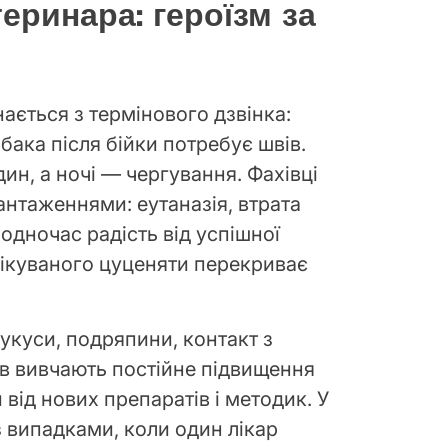
еринара: героїзм за
ається з термінового дзвінка:
бака після бійки потребує швів.
ин, а ночі — чергування. Фахівці
нтаженнями: еутаназія, втрата
Водночас радість від успішної
лікуваного цуценяти перекриває
укуси, подряпини, контакт з
ів вивчають постійне підвищення
и від нових препаратів і методик. У
з випадками, коли один лікар