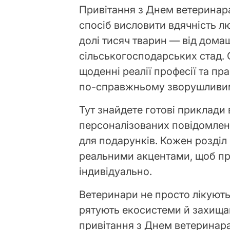
Привітання з Днем ветеринар
спосіб висловити вдячність л
долі тисяч тварин — від дома
сільськогосподарських стад. С
щоденні реалії професії та пр
по-справжньому зворушливими
Тут знайдете готові приклади в
персоналізованих повідомлень
для подарунків. Кожен розділ
реальними акцентами, щоб пр
індивідуально.
Ветеринари не просто лікують
рятують екосистеми й захища
привітання з Днем ветеринара