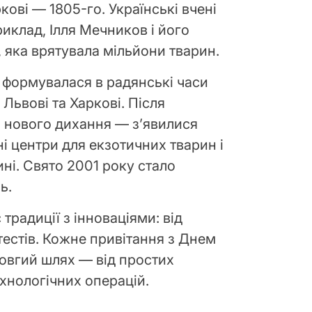
ркові — 1805-го. Українські вчені
иклад, Ілля Мечников і його
 яка врятувала мільйони тварин.
і формувалася в радянські часи
, Львові та Харкові. Після
а нового дихання — з’явилися
ні центри для екзотичних тварин і
ні. Свято 2001 року стало
ь.
традиції з інноваціями: від
естів. Кожне привітання з Днем
овгий шлях — від простих
ехнологічних операцій.