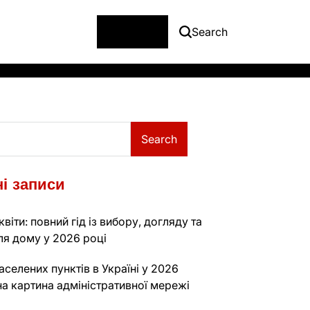
Menu
Search
Search
і записи
віти: повний гід із вибору, догляду та
ля дому у 2026 році
аселених пунктів в Україні у 2026
на картина адміністративної мережі