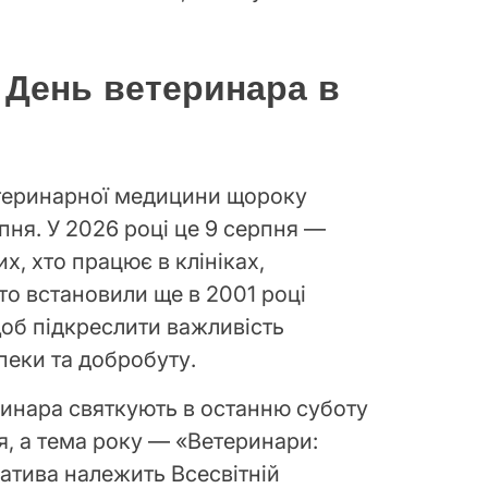
 День ветеринара в
етеринарної медицини щороку
пня. У 2026 році це 9 серпня —
их, хто працює в клініках,
то встановили ще в 2001 році
об підкреслити важливість
пеки та добробуту.
еринара святкують в останню суботу
ня, а тема року — «Ветеринари:
ціатива належить Всесвітній