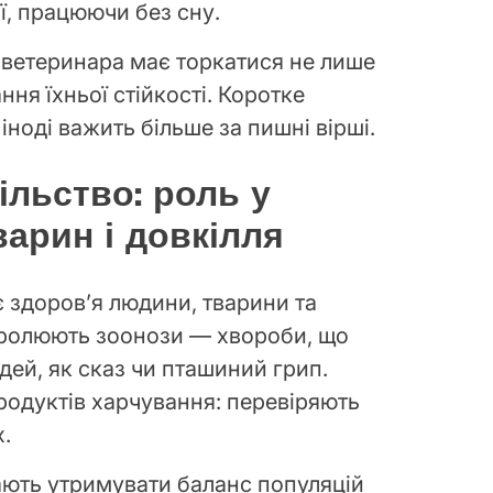
ії, працюючи без сну.
 ветеринара має торкатися не лише
ння їхньої стійкості. Коротке
іноді важить більше за пишні вірші.
ільство: роль у
варин і довкілля
є здоров’я людини, тварини та
тролюють зоонози — хвороби, що
дей, як сказ чи пташиний грип.
родуктів харчування: перевіряють
х.
ають утримувати баланс популяцій