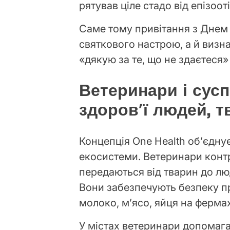
рятував ціле стадо від епізоот
Саме тому привітання з Днем
святкового настрою, а й визна
«дякую за те, що не здаєтеся» 
Ветеринари і сусп
здоров’ї людей, т
Концепція One Health об’єдну
екосистеми. Ветеринари кон
передаються від тварин до лю
Вони забезпечують безпеку п
молоко, м’ясо, яйця на ферма
У містах ветеринари допомаг