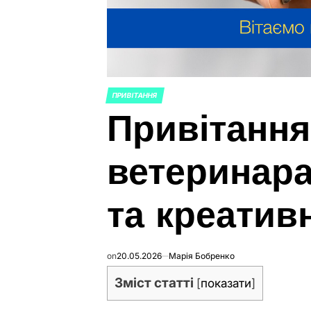
ПРИВІТАННЯ
POSTED
Привітання
IN
ветеринара
та креативн
on
20.05.2026
Марія Бобренко
Зміст статті
[
показати
]