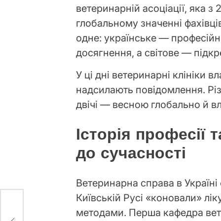
ветеринарній асоціації, яка з
глобальному значенні фахівці
одне: українське — професійн
досягнення, а світове — підк
У ці дні ветеринарні клініки в
надсилають повідомлення. Різ
двічі — весною глобально й вл
Історія професії т
до сучасності
Ветеринарна справа в Україні 
Київській Русі «коновали» лі
методами. Перша кафедра вете
и