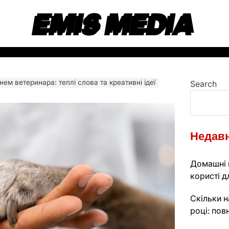
EMIS MEDIA
нем ветеринара: теплі слова та креативні ідеї
Search
Недавн
Домашні к
користі д
Скільки н
році: пов