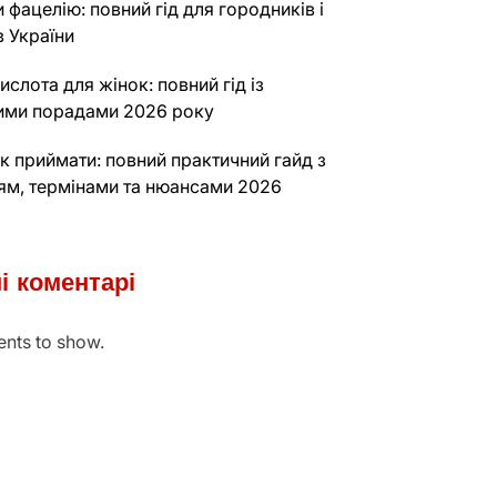
и фацелію: повний гід для городників і
в України
ислота для жінок: повний гід із
ими порадами 2026 року
к приймати: повний практичний гайд з
ям, термінами та нюансами 2026
і коментарі
nts to show.