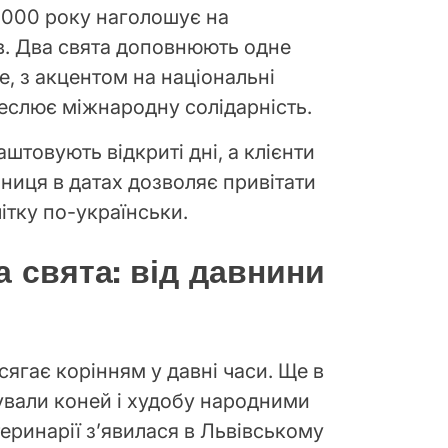
 2000 року наголошує на
в. Два свята доповнюють одне
е, з акцентом на національні
реслює міжнародну солідарність.
лаштовують відкриті дні, а клієнти
ниця в датах дозволяє привітати
ітку по-українськи.
а свята: від давнини
сягає корінням у давні часи. Ще в
кували коней і худобу народними
ринарії з’явилася в Львівському