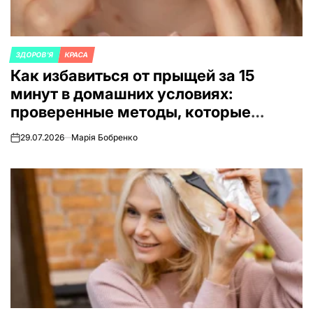
ЗДОРОВ'Я
КРАСА
ОПУБЛИКОВАНО
Как избавиться от прыщей за 15
В
минут в домашних условиях:
проверенные методы, которые
реально работают
29.07.2026
Марія Бобренко
on