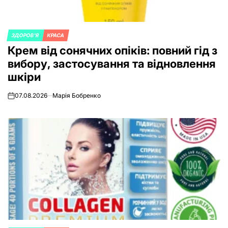
ЗДОРОВ'Я
КРАСА
ОПУБЛИКОВАНО
Крем від сонячних опіків: повний гід з
В
вибору, застосування та відновлення
шкіри
07.08.2026
Марія Бобренко
on