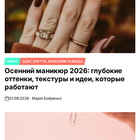
КРАСА
ОДЯГ, ВЗУТТЯ, АКСЕСУАРИ ТА МОДА
ОПУБЛИКОВАНО
Осенний маникюр 2026: глубокие
В
оттенки, текстуры и идеи, которые
работают
01.08.2026
Марія Бобренко
on