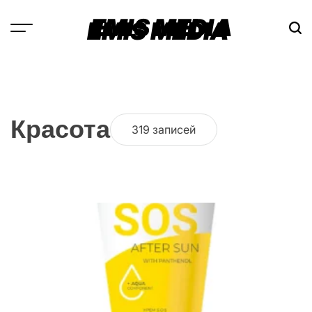
Перейти
EMIS MEDIA
к
содержимому
Красота
319 записей