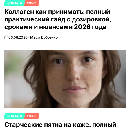
ЗДОРОВ'Я
КРАСА
ОПУБЛИКОВАНО
Коллаген как принимать: полный
В
практический гайд с дозировкой,
сроками и нюансами 2026 года
06.08.2026
Марія Бобренко
on
ЗДОРОВ'Я
КРАСА
ОПУБЛИКОВАНО
Старческие пятна на коже: полный
В