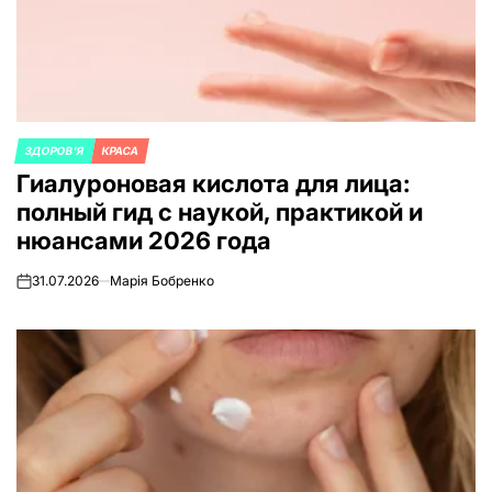
ЗДОРОВ'Я
КРАСА
ОПУБЛИКОВАНО
Гиалуроновая кислота для лица:
В
полный гид с наукой, практикой и
нюансами 2026 года
31.07.2026
Марія Бобренко
on