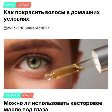
КРАСА
ПОРАДИ
ОПУБЛИКОВАНО
Как покрасить волосы в домашних
В
условиях
28.07.2026
Марія Бобренко
on
ЗДОРОВ'Я
КРАСА
ОПУБЛИКОВАНО
Можно ли использовать касторовое
В
масло под глаза