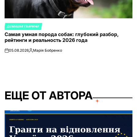
ДОМАШНІ ТВАРИНИ
ОПУБЛИКОВАНО
Самая умная порода собак: глубокий разбор,
В
рейтинги и реальность 2026 года
05.08.2026
Марія Бобренко
on
Запись
от
ЕЩЕ ОТ АВТОРА