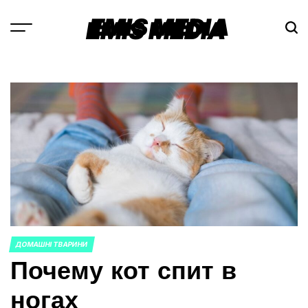
Перейти
EMIS MEDIA
к
содержимому
ДОМАШНІ ТВАРИНИ
ОПУБЛИКОВАНО
Почему кот спит в
В
ногах