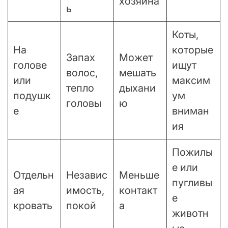
хозяина
ь
Коты,
На
которые
Запах
Может
голове
ищут
волос,
мешать
или
максим
тепло
дыхани
подушк
ум
головы
ю
е
вниман
ия
Пожилы
е или
Отдельн
Независ
Меньше
пугливы
ая
имость,
контакт
е
кровать
покой
а
животн