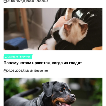
08.08.2026
Марія Бобренко
on
Запись
от
ДОМАШНІ ТВАРИНИ
ОПУБЛИКОВАНО
Почему котам нравится, когда их гладят
В
07.08.2026
Марія Бобренко
on
Запись
от