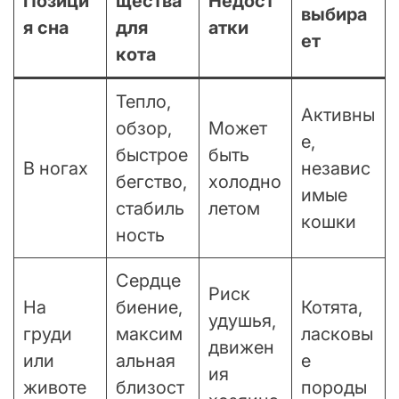
Позици
щества
Недост
выбира
я сна
для
атки
ет
кота
Тепло,
Активны
обзор,
Может
е,
быстрое
быть
В ногах
независ
бегство,
холодно
имые
стабиль
летом
кошки
ность
Сердце
Риск
На
биение,
Котята,
удушья,
груди
максим
ласковы
движен
или
альная
е
ия
животе
близост
породы