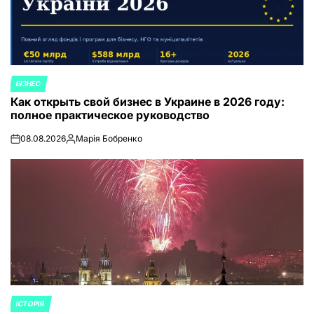
БІЗНЕС
ОПУБЛИКОВАНО
Как открыть свой бизнес в Украине в 2026 году:
В
полное практическое руководство
08.08.2026
Марія Бобренко
on
Запись
от
ІСТОРІЯ
ОПУБЛИКОВАНО