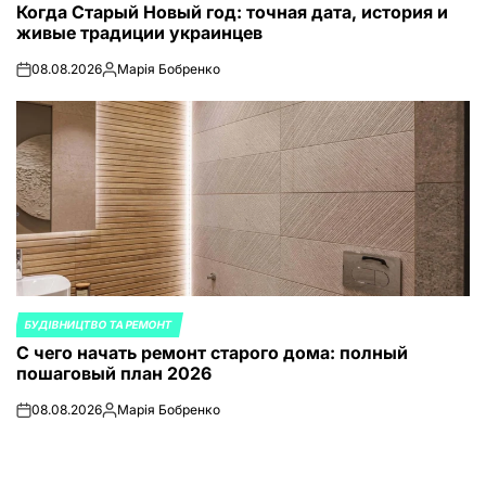
Когда Старый Новый год: точная дата, история и
В
живые традиции украинцев
08.08.2026
Марія Бобренко
on
Запись
от
БУДІВНИЦТВО ТА РЕМОНТ
ОПУБЛИКОВАНО
С чего начать ремонт старого дома: полный
В
пошаговый план 2026
08.08.2026
Марія Бобренко
on
Запись
от