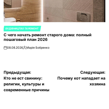
БУДІВНИЦТВО ТА РЕМОНТ
ОПУБЛИКОВАНО
С чего начать ремонт старого дома: полный
В
пошаговый план 2026
08.08.2026
Марія Бобренко
on
Запись
от
Навигация
Предыдущая:
Следующая:
Кто не ест свинину:
Почему кот нападает на
по
религии, культуры и
хозяина
записям
современные причины