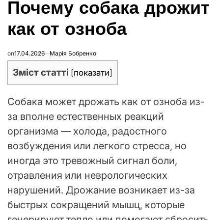
Почему собака дрожит
В
как от озноба
on
17.04.2026
Марія Бобренко
Зміст статті
[
показати
]
Собака может дрожать как от озноба из-
за вполне естественных реакций
организма — холода, радостного
возбуждения или легкого стресса, но
иногда это тревожный сигнал боли,
отравления или неврологических
нарушений. Дрожание возникает из-за
быстрых сокращений мышц, которые
генерируют тепло или помогают сбросить