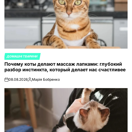
ДОМАШНІ ТВАРИНИ
ОПУБЛИКОВАНО
Почему коты делают массаж лапками: глубокий
В
разбор инстинкта, который делает нас счастливее
08.08.2026
Марія Бобренко
on
Запись
от