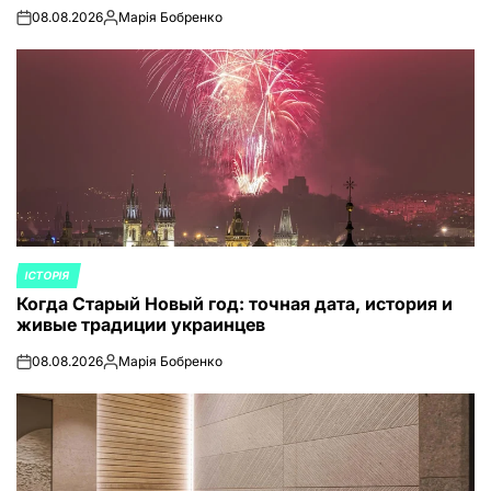
08.08.2026
Марія Бобренко
on
Запись
от
ІСТОРІЯ
ОПУБЛИКОВАНО
Когда Старый Новый год: точная дата, история и
В
живые традиции украинцев
08.08.2026
Марія Бобренко
on
Запись
от