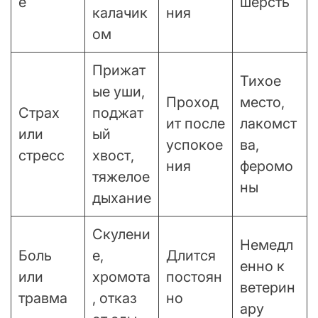
е
шерсть
калачик
ния
ом
Прижат
Тихое
ые уши,
Проход
место,
Страх
поджат
ит после
лакомст
или
ый
успокое
ва,
стресс
хвост,
ния
феромо
тяжелое
ны
дыхание
Скулени
Немедл
Боль
е,
Длится
енно к
или
хромота
постоян
ветерин
травма
, отказ
но
ару