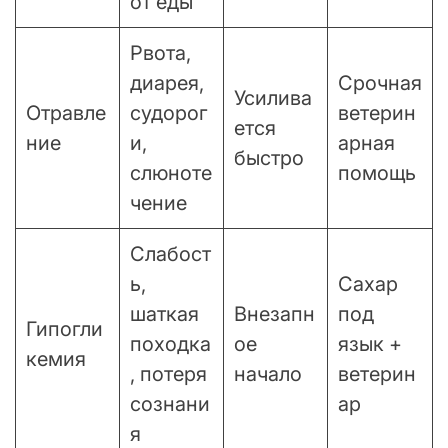
от еды
Рвота,
диарея,
Срочная
Усилива
Отравле
судорог
ветерин
ется
ние
и,
арная
быстро
слюноте
помощь
чение
Слабост
ь,
Сахар
шаткая
Внезапн
под
Гипогли
походка
ое
язык +
кемия
, потеря
начало
ветерин
сознани
ар
я