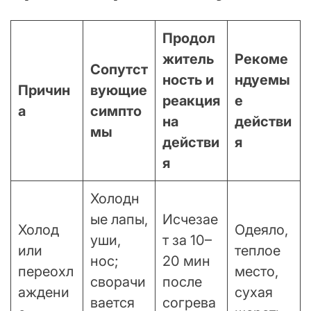
Продол
житель
Рекоме
Сопутст
ность и
ндуемы
Причин
вующие
реакция
е
а
симпто
на
действи
мы
действи
я
я
Холодн
ые лапы,
Исчезае
Холод
Одеяло,
уши,
т за 10–
или
теплое
нос;
20 мин
переохл
место,
сворачи
после
аждени
сухая
вается
согрева