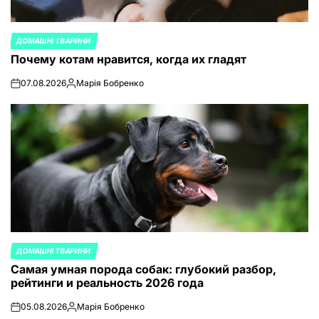
ДОМАШНІ ТВАРИНИ
ОПУБЛИКОВАНО
Почему котам нравится, когда их гладят
В
07.08.2026
Марія Бобренко
on
Запись
от
ДОМАШНІ ТВАРИНИ
ОПУБЛИКОВАНО
Самая умная порода собак: глубокий разбор,
В
рейтинги и реальность 2026 года
05.08.2026
Марія Бобренко
on
Запись