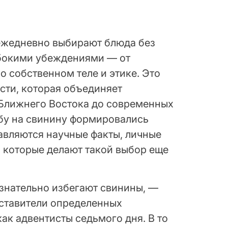
ежедневно выбирают блюда без
убокими убеждениями — от
о собственном теле и этике. Это
ости, которая объединяет
 Ближнего Востока до современных
бу на свинину формировались
бавляются научные факты, личные
, которые делают такой выбор еще
знательно избегают свинины, —
дставители определенных
как адвентисты седьмого дня. В то