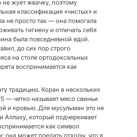
о не жует жвачку, поэтому
альная классификация «чистых» и
а не просто так — она помогала
живать гигиену и отличать себя
нина была повседневной едой.
вил, до сих пор строго
яса на столе ортодоксальных
апрета воспринимается как
эту традицию. Коран в нескольких
:115 — четко называет мясо свиньи
ой и кровью. Для мусульман это не
ти Аллаху, который подчеркивает
воспринимается как символ
и: она может поедать отходы, что в