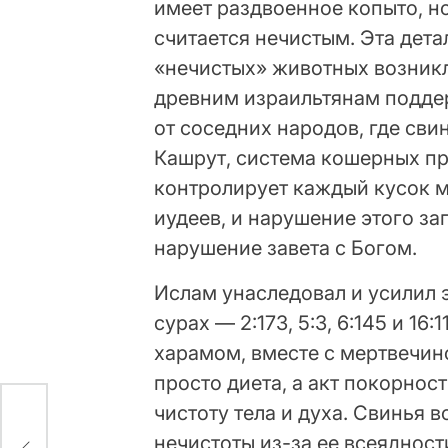
имеет раздвоенное копыто, н
считается нечистым. Эта дет
«нечистых» животных возникл
древним израильтянам поддер
от соседних народов, где сви
Кашрут, система кошерных пра
контролирует каждый кусок м
иудеев, и нарушение этого з
нарушение завета с Богом.
Ислам унаследовал и усилил 
сурах — 2:173, 5:3, 6:145 и 16
харамом, вместе с мертвечин
просто диета, а акт покорнос
чистоту тела и духа. Свинья 
ты,
нечистоты из-за ее всеядност
ого