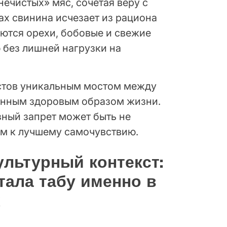
нечистых» мяс, сочетая веру с
ах свинина исчезает из рациона
яются орехи, бобовые и свежие
 без лишней нагрузки на
истов уникальным мостом между
енным здоровым образом жизни.
зный запрет может быть не
ем к лучшему самочувствию.
ультурный контекст:
тала табу именно в
х