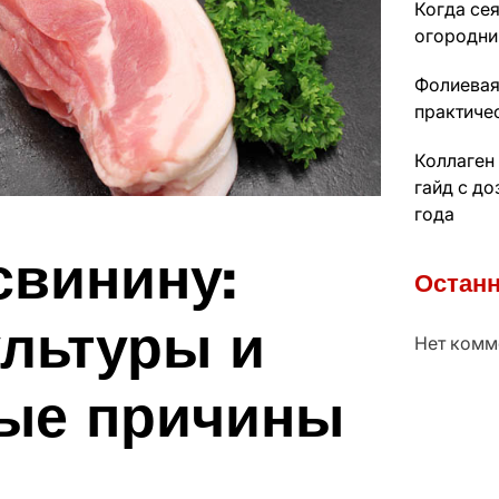
Когда сея
огородни
Фолиевая
практиче
Коллаген
гайд с д
года
свинину:
Останн
ультуры и
Нет комм
ые причины