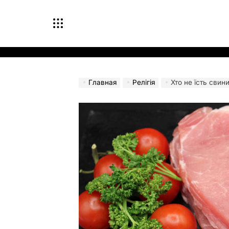
Перейти
к
содержимому
Главная
Релігія
Хто не їсть свини