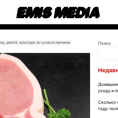
EMIS MEDIA
ну: релігії, культури та сучасні причини
Поиск
Недавн
Домашние
уходу и п
Сколько 
году: пол