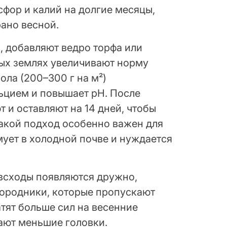
фор и калий на долгие месяцы,
рано весной.
, добавляют ведро торфа или
ных землях увеличивают норму
ола (200–300 г на м²)
ьцием и повышает pH. После
 и оставляют на 14 дней, чтобы
Такой подход особенно важен для
мует в холодной почве и нуждается
 всходы появляются дружно,
городники, которые пропускают
тят больше сил на весенние
ают меньшие головки.