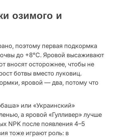
ки озимого и
рано, поэтому первая подкормка
почвы до +8°C. Яровой высаживают
зот вносят осторожнее, чтобы не
ост ботвы вместо луковиц.
ормки, яровой — два, потому что
юбаша» или «Украинский»
ленью, а яровой «Гулливер» лучше
ых NPK после появления 4–5
ия тоже играют роль: в