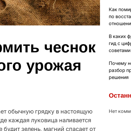
Как поми
по восст
отношени
В каких 
рмить чеснок
гид с ци
советами
ого урожая
Почему н
разбор п
решения
Останн
ет обычную грядку в настоящую
Нет комм
где каждая луковица наливается
е будит зелень, магний спасает от