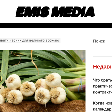
EMIS MEDIA
ивити часник для великого врожаю
Поиск
Недавн
Что брать
практиче
контракт
Когда нов
календарь