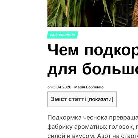
САД І РОСЛИНИ
ОПУБЛИКОВАНО
Чем подко
В
для больш
on
15.04.2026
Марія Бобренко
Зміст статті
[
показати
]
Подкормка чеснока превраща
фабрику ароматных головок, 
силой и вкусом. Азот на старт