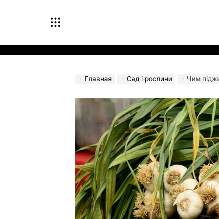
Перейти
к
содержимому
Главная
Сад і рослини
Чим підж