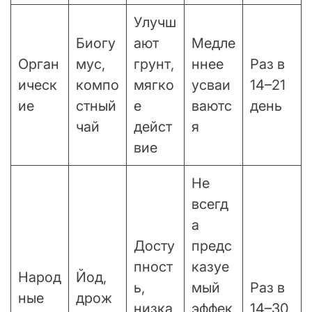
Улучш
Биогу
ают
Медле
Орган
мус,
грунт,
ннее
Раз в
ическ
компо
мягко
усваи
14–21
ие
стный
е
ваютс
день
чай
дейст
я
вие
Не
всегд
а
Досту
предс
пност
казуе
Народ
Йод,
ь,
мый
Раз в
ные
дрож
низка
эффек
14–30