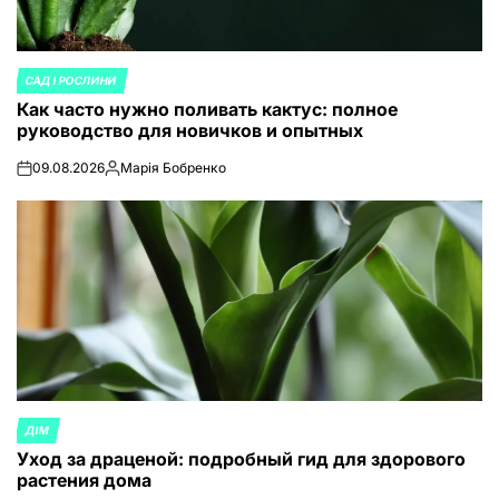
САД І РОСЛИНИ
ОПУБЛИКОВАНО
Как часто нужно поливать кактус: полное
В
руководство для новичков и опытных
09.08.2026
Марія Бобренко
on
Запись
от
ДІМ
ОПУБЛИКОВАНО
Уход за драценой: подробный гид для здорового
В
растения дома