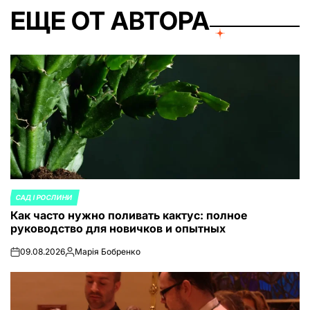
ЕЩЕ ОТ АВТОРА
САД І РОСЛИНИ
ОПУБЛИКОВАНО
Как часто нужно поливать кактус: полное
В
руководство для новичков и опытных
09.08.2026
Марія Бобренко
on
Запись
от