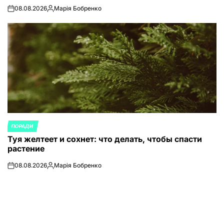
08.08.2026
Марія Бобренко
on
Запись
от
ПОРАДИ
ОПУБЛИКОВАНО
Туя желтеет и сохнет: что делать, чтобы спасти
В
растение
08.08.2026
Марія Бобренко
on
Запись
от