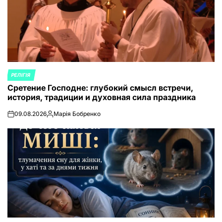
РЕЛІГІЯ
ОПУБЛИКОВАНО
Сретение Господне: глубокий смысл встречи,
В
история, традиции и духовная сила праздника
09.08.2026
Марія Бобренко
on
Запись
от