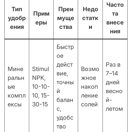
Часто
Тип
Преи
Недо
Прим
та
удобр
муще
статк
еры
внесе
ения
ства
и
ния
Быстр
ое
дейст
Раз в
Мине
Stimul
Возмо
вие,
7–14
ральн
NPK,
жное
точны
дней
ые
10-10-
накоп
й
весно
компл
10, 15-
ление
балан
й-
ексы
30-15
солей
с,
летом
удобс
тво