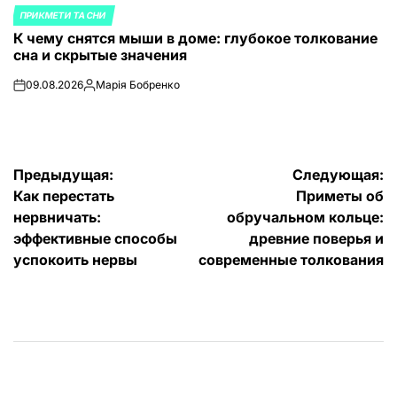
ПРИКМЕТИ ТА СНИ
ОПУБЛИКОВАНО
К чему снятся мыши в доме: глубокое толкование
В
сна и скрытые значения
09.08.2026
Марія Бобренко
on
Запись
от
Навигация
Предыдущая:
Следующая:
Как перестать
Приметы об
по
нервничать:
обручальном кольце:
записям
эффективные способы
древние поверья и
успокоить нервы
современные толкования