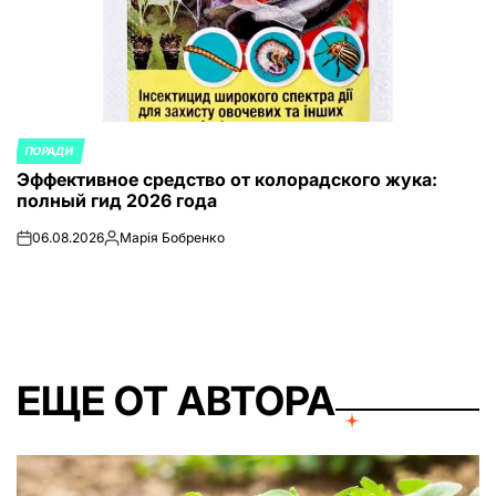
ПОРАДИ
ОПУБЛИКОВАНО
Эффективное средство от колорадского жука:
В
полный гид 2026 года
06.08.2026
Марія Бобренко
on
Запись
от
ЕЩЕ ОТ АВТОРА