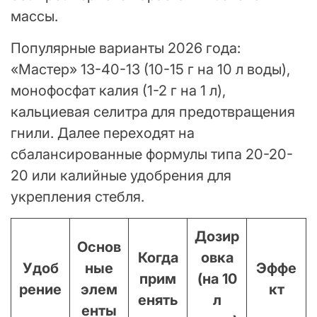
массы.
Популярные варианты 2026 года:
«Мастер» 13-40-13 (10-15 г на 10 л воды),
монофосфат калия (1-2 г на 1 л),
кальциевая селитра для предотвращения
гнили. Далее переходят на
сбалансированные формулы типа 20-20-
20 или калийные удобрения для
укрепления стебля.
Дозир
Основ
Когда
овка
Удоб
ные
Эффе
прим
(на 10
рение
элем
кт
енять
л
енты