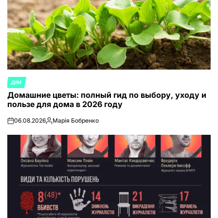
ДІМ
ОПУБЛИКОВАНО
Домашние цветы: полный гид по выбору, уходу и
В
пользе для дома в 2026 году
06.08.2026
Марія Бобренко
on
Запись
от