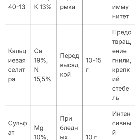
40-13
K 13%
рмка
имму
нитет
Предо
твращ
Кальц
Ca
ение
Перед
иевая
19%,
10-15
гнили,
высад
селит
N
г
крепк
кой
ра
15,5%
ий
стебе
ль
Интен
При
Сульф
сивны
Mg
бледн
ат
й
10%,
ых
10 г