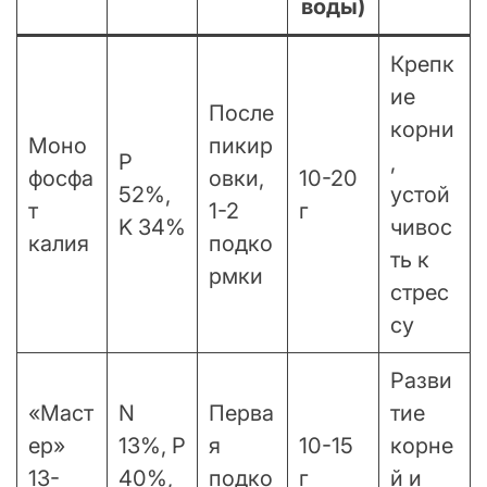
воды)
Крепк
ие
После
корни
Моно
пикир
P
,
фосфа
овки,
10-20
52%,
устой
т
1-2
г
K 34%
чивос
калия
подко
ть к
рмки
стрес
су
Разви
«Маст
N
Перва
тие
ер»
13%, P
я
10-15
корне
13-
40%,
подко
г
й и