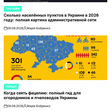
ГЕОГРАФІЯ
ОПУБЛИКОВАНО
Сколько населённых пунктов в Украине в 2026
В
году: полная картина административной сети
06.08.2026
Марія Бобренко
on
Запись
от
ПОРАДИ
ОПУБЛИКОВАНО
Когда сеять фацелию: полный гид для
В
огородников и пчеловодов Украины
06.08.2026
Марія Бобренко
on
Запись