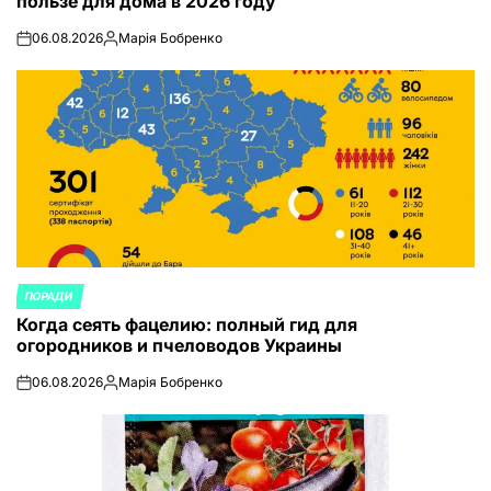
пользе для дома в 2026 году
06.08.2026
Марія Бобренко
on
Запись
от
ПОРАДИ
ОПУБЛИКОВАНО
Когда сеять фацелию: полный гид для
В
огородников и пчеловодов Украины
06.08.2026
Марія Бобренко
on
Запись
от