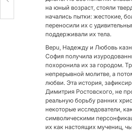
на юный возраст, стояли твер
начались пытки: жестокие, б
переносили их с удивительны
поддерживали их тела.
Верu, Надежду и Любовь казн
София получила изуродованны
похоронила их за городом. Тр
непрерывной молитве, а потом
любви. Эта история, зафикси
Димитрия Ростовского, не пр
реальную борьбу ранних хрис
некоторые исследователи, ка
символическими персонфикац
их как настоящих мучениц, ч