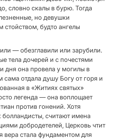
до, словно скалы в бурю. Тогда
олезненные, но девушки
м стойством, будто ангелы
или — обезглавили или зарубили.
е тела дочерей и с почестями
и дня она провела у могилы в
 сама отдала душу Богу от горя и
рованная в «Житиях святых»
осто легенда — она воплощает
тиан против гонений. Хотя
к болландисты, считают имена
иями добродетелей, Церковь чтит
ья вера стала фундаментом для