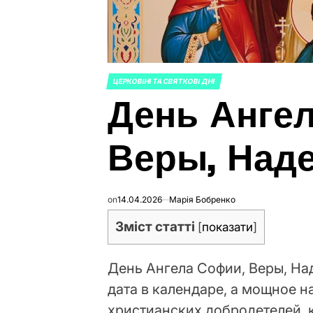
ЦЕРКОВІНІ ТА СВЯТКОВІ ДНІ
ОПУБЛИКОВАНО
День Анге
В
Веры, Над
on
14.04.2026
Марія Бобренко
Зміст статті
[
показати
]
День Ангела Софии, Веры, На
дата в календаре, а мощное 
христианских добродетелей,