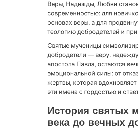
Веры, Надежды, Любви стано
современностью: для новичко
основах веры, а для продвин
теологию добродетелей и при
Святые мученицы символизир
добродетели — веру, надежду
апостола Павла, остаются ве
эмоциональной силы: от отка
жертвы, которая вдохновляет
эти имена с гордостью и отве
История святых му
века до вечных д