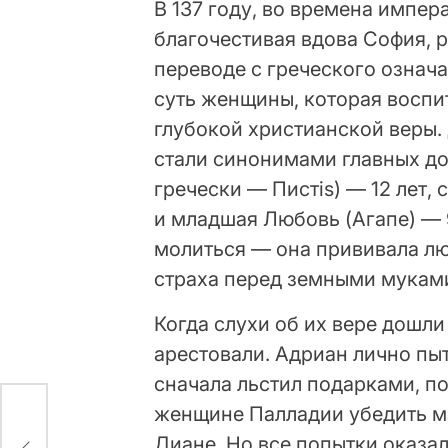
В 137 году, во времена импер
благочестивая вдова София, р
переводе с греческого означ
суть женщины, которая воспи
глубокой христианской веры.
стали синонимами главных до
гречески — Пистis) — 12 лет,
и младшая Любовь (Агапе) — 9
молиться — она прививала лю
страха перед земными мукам
Когда слухи об их вере дошл
арестовали. Адриан лично пы
сначала льстил подарками, п
женщине Палладии убедить ма
Диане. Но все попытки оказа