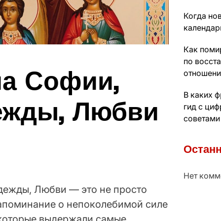
Когда нов
календарь
Как поми
по восст
ла Софии,
отношени
В каких 
ежды, Любви
гид с ци
советами
Останн
Нет комм
дежды, Любви — это не просто
напоминание о непоколебимой силе
 которые выдержали самые