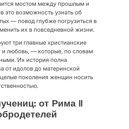
вится мостом между прошлым и
в это возможность узнать об
утых — повод глубже погрузиться в
менить их в повседневной жизни.
уют три главные христианские
 и любовь, — которые, по словам
чными. Их история полна
за от идолов до материнской
 целые поколения женщин носить
тственностью.
чениц: от Рима II
обродетелей