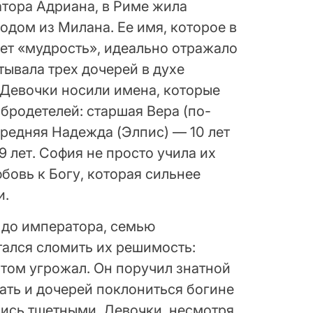
атора Адриана, в Риме жила
одом из Милана. Ее имя, которое в
ает «мудрость», идеально отражало
тывала трех дочерей в духе
 Девочки носили имена, которые
бродетелей: старшая Вера (по-
 средняя Надежда (Элпис) — 10 лет
 лет. София не просто учила их
бовь к Богу, которая сильнее
и.
и до императора, семью
тался сломить их решимость:
отом угрожал. Он поручил знатной
ть и дочерей поклониться богине
лись тщетными. Девочки, несмотря