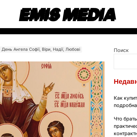
EMIS MEDIA
День Ангела Софії, Віри, Надії, Любові
Поиск
Недавн
Как купит
подробна
Что брать
практиче
контракт