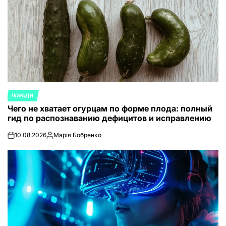
ПОРАДИ
ОПУБЛИКОВАНО
Чего не хватает огурцам по форме плода: полный
В
гид по распознаванию дефицитов и исправлению
10.08.2026
Марія Бобренко
on
Запись
от