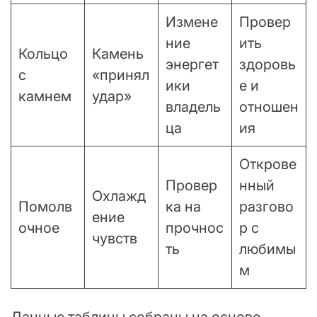
Измене
Провер
ние
ить
Кольцо
Камень
энергет
здоровь
с
«принял
ики
е и
камнем
удар»
владель
отношен
ца
ия
Открове
Провер
нный
Охлажд
Помолв
ка на
разгово
ение
очное
прочнос
р с
чувств
ть
любимы
м
Данные таблицы собраны на основе