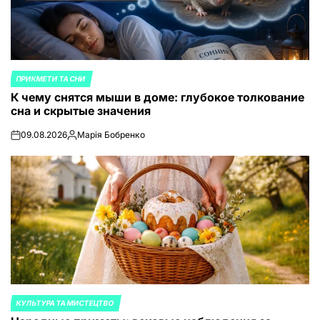
ПРИКМЕТИ ТА СНИ
ОПУБЛИКОВАНО
К чему снятся мыши в доме: глубокое толкование
В
сна и скрытые значения
09.08.2026
Марія Бобренко
on
Запись
от
КУЛЬТУРА ТА МИСТЕЦТВО
ОПУБЛИКОВАНО