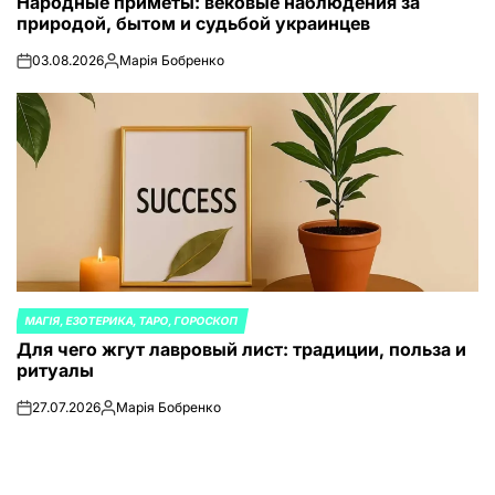
Народные приметы: вековые наблюдения за
В
природой, бытом и судьбой украинцев
03.08.2026
Марія Бобренко
on
Запись
от
МАГІЯ, ЕЗОТЕРИКА, ТАРО, ГОРОСКОП
ОПУБЛИКОВАНО
Для чего жгут лавровый лист: традиции, польза и
В
ритуалы
27.07.2026
Марія Бобренко
on
Запись
от