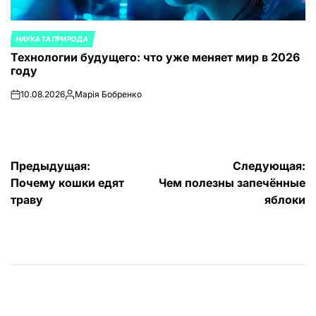
НАУКА ТА ПРИРОДА
ОПУБЛИКОВАНО
Технологии будущего: что уже меняет мир в 2026
В
году
10.08.2026
Марія Бобренко
on
Запись
от
Навигация
Предыдущая:
Следующая:
Почему кошки едят
Чем полезны запечённые
по
траву
яблоки
записям