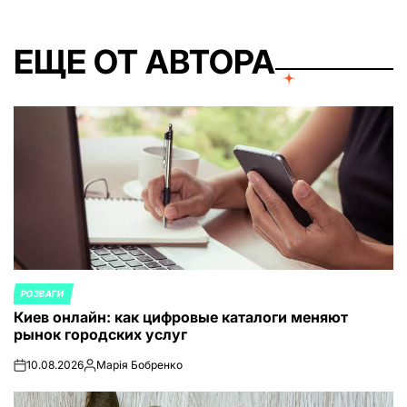
ЕЩЕ ОТ АВТОРА
РОЗВАГИ
ОПУБЛИКОВАНО
Киев онлайн: как цифровые каталоги меняют
В
рынок городских услуг
10.08.2026
Марія Бобренко
on
Запись
от