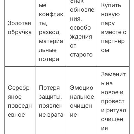
Знак
ые
Купить
обновле
конфлик
новую
ния,
Золотая
ты,
пару
освобо
обручка
развод,
вместе с
ждения
материа
партнёр
от
льные
ом
старого
потери
Заменит
ь на
Серебр
Потеря
Эмоцио
новое и
яное
защиты,
нальное
провест
повседн
появлен
очищен
и ритуал
евное
ие врага
ие
очищен
ия