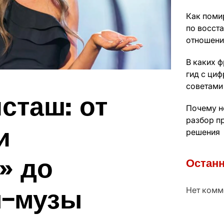
Как поми
по восст
отношени
В каких 
гид с ци
советами
сташ: от
Почему н
разбор п
и
решения
» до
Останн
ы-музы
Нет комм