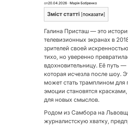
on
20.04.2026
Марія Бобренко
Зміст статті
[
показати
]
Галина Присташ — это истори
телевизионных экранах в 2018
зрителей своей искренностью
тихо, но уверенно превратила
вдохновительницу. Её путь — 
которая исчезла после шоу. Э
может стать трамплином для 
эмоции становятся красками
для новых смыслов.
Родом из Самбора на Львовщи
журналистскую хватку, предп