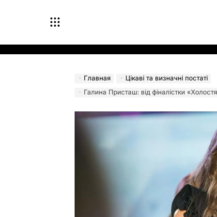
Перейти
к
содержимому
Главная
Цікаві та визначні постаті
Галина Присташ: від фіналістки «Холост