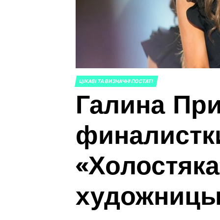
ЦІКАВІ ТА ВИЗНАЧНІ ПОСТАТІ
ОПУБЛИКОВАНО
Галина При
В
финалистк
«Холостяка
художниц