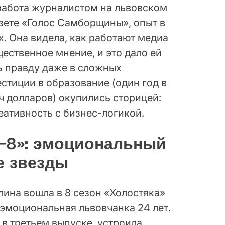
работа журналистом на львовском
азете «Голос Самборщины», опыт в
. Она видела, как работают медиа
ественное мнение, и это дало ей
ь правду даже в сложных
стиции в образование (один год в
ч долларов) окупились сторицей:
еативность с бизнес-логикой.
а-8»: эмоциональный
е звезды
лина вошла в 8 сезон «Холостяка»
 эмоциональная львовчанка 24 лет.
в третьем выпуске, устроила