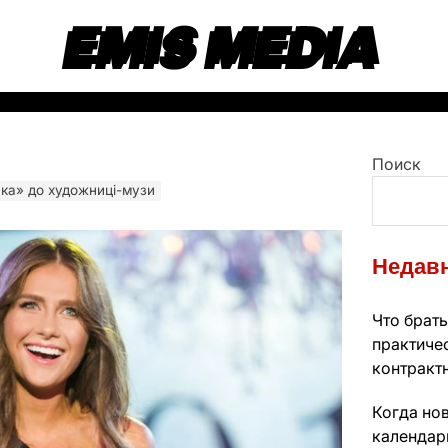
EMIS MEDIA
Поиск
яка» до художниці-музи
Недавн
Что брать
практиче
контракт
Когда нов
календарь