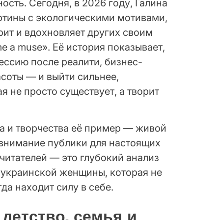
сть. Сегодня, в 2026 году, Галина
ртины с экологическими мотивами,
рит и вдохновляет других своим
ome a muse». Её история показывает,
ессию после реалити, бизнес-
соты — и выйти сильнее,
я не просто существует, а творит
а и творчества её пример — живой
ь внимание публики для настоящих
читателей — это глубокий анализ
украинской женщины, которая не
да находит силу в себе.
 детство, семья и