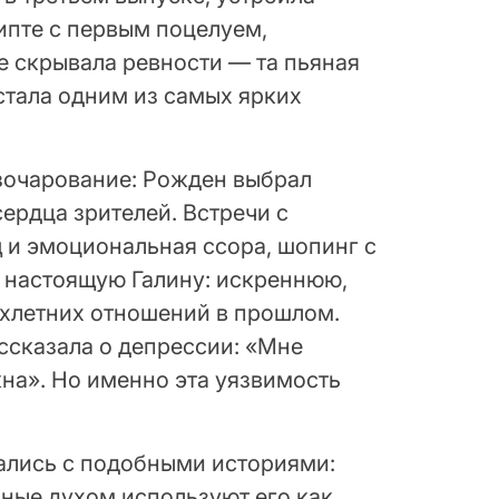
ипте с первым поцелуем,
не скрывала ревности — та пьяная
стала одним из самых ярких
азочарование: Рожден выбрал
сердца зрителей. Встречи с
 и эмоциональная ссора, шопинг с
 настоящую Галину: искреннюю,
ёхлетних отношений в прошлом.
ссказала о депрессии: «Мне
жна». Но именно эта уязвимость
ались с подобными историями:
ьные духом используют его как