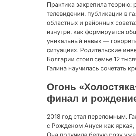
Практика закрепила теорию: 
телевидении, публикации в г
областных и районных советах
изнутри, как формируется общ
уникальный навык — говорит
ситуациях. Родительские инве
Болгарии стоил семье 12 тыся
Галина научилась сочетать кр
Огонь «Холостяк
финал и рождени
2018 год стал переломным. Га
с Рожденом Ануси как яркая,
Она получила белую розу уже 