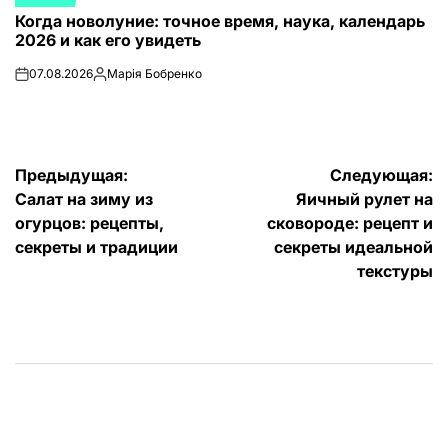
ОПУБЛИКОВАНО
Когда новолуние: точное время, наука, календарь
В
2026 и как его увидеть
07.08.2026
Марія Бобренко
on
Запись
от
Навигация
Предыдущая:
Следующая:
Салат на зиму из
Яичный рулет на
по
огурцов: рецепты,
сковороде: рецепт и
записям
секреты и традиции
секреты идеальной
текстуры