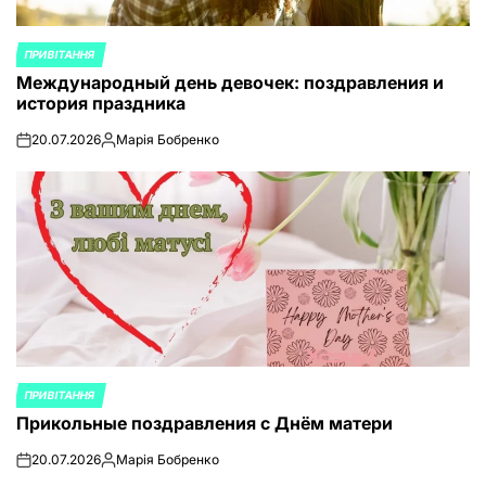
ПРИВІТАННЯ
ОПУБЛИКОВАНО
Международный день девочек: поздравления и
В
история праздника
20.07.2026
Марія Бобренко
on
Запись
от
ПРИВІТАННЯ
ОПУБЛИКОВАНО
Прикольные поздравления с Днём матери
В
20.07.2026
Марія Бобренко
on
Запись