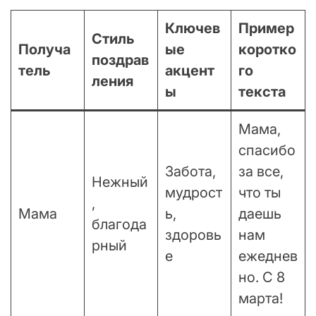
Ключев
Пример
Стиль
Получа
ые
коротко
поздрав
тель
акцент
го
ления
ы
текста
Мама,
спасибо
Забота,
за все,
Нежный
мудрост
что ты
,
Мама
ь,
даешь
благода
здоровь
нам
рный
е
ежеднев
но. С 8
марта!