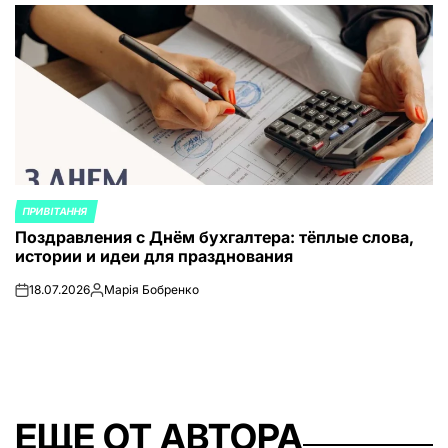
от
ПРИВІТАННЯ
ОПУБЛИКОВАНО
Поздравления с Днём бухгалтера: тёплые слова,
В
истории и идеи для празднования
18.07.2026
Марія Бобренко
on
Запись
от
ЕЩЕ ОТ АВТОРА