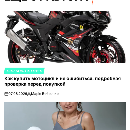
АВТО ТА МОТОТЕХНІКА
ОПУБЛИКОВАНО
Как купить мотоцикл и не ошибиться: подробная
В
проверка перед покупкой
07.08.2026
Марія Бобренко
on
Запись
от