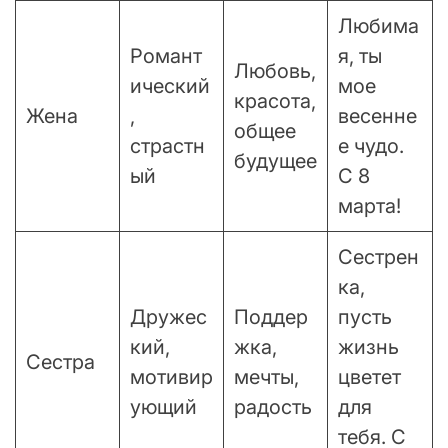
Любима
Романт
я, ты
Любовь,
ический
мое
красота,
Жена
,
весенне
общее
страстн
е чудо.
будущее
ый
С 8
марта!
Сестрен
ка,
Дружес
Поддер
пусть
кий,
жка,
жизнь
Сестра
мотивир
мечты,
цветет
ующий
радость
для
тебя. С