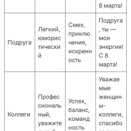
8 марта!
Подруга
Смех,
Легкий,
, ты —
приклю
юморис
моя
Подруга
чения,
тически
энергия!
искренн
й
С 8
ость
марта!
Уважае
мые
Профес
женщин
Успех,
сиональ
ы-
баланс,
Коллеги
ный,
коллеги,
команд
уважите
спасибо
ность