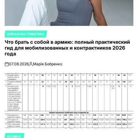
ВІЙСЬКОВА ТЕМАТИКА
ОПУБЛИКОВАНО
Что брать с собой в армию: полный практический
В
гид для мобилизованных и контрактников 2026
года
07.08.2026
Марія Бобренко
on
Запись
от
КОСМОС