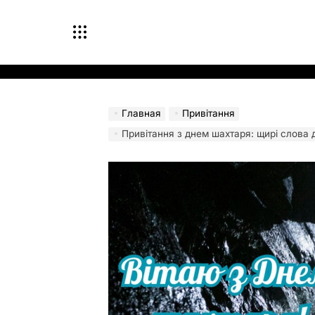
Перейти
к
содержимому
Главная
Привітання
Привітання з днем шахтаря: щирі слова 