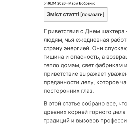
on
16.04.2026
Марія Бобренко
Зміст статті
[
показати
]
Приветствия с Днем шахтера 
людям, чья ежедневная работ
страну энергией. Они спускаю
тишина и опасность, а возвра
тепло домам, свет фабрикам 
приветствие выражает уважен
преданности делу, которое ч
посторонних глаз.
В этой статье собрано все, чт
древних корней горного дела
традиций и вызовов професси