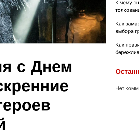
К чему с
толкован
Как зама
выбора г
Как прав
бережлив
я с Днем
Останн
скренние
Нет комм
героев
й