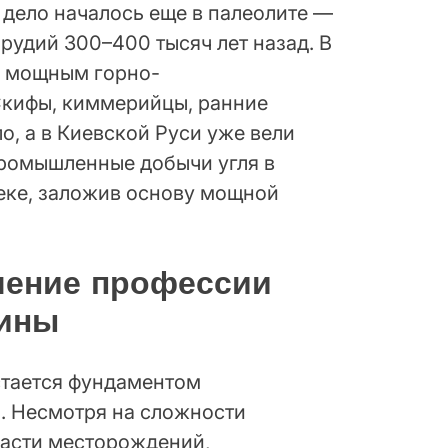
дело началось еще в палеолите —
рудий 300–400 тысяч лет назад. В
л мощным горно-
Скифы, киммерийцы, ранние
о, а в Киевской Руси уже вели
ромышленные добычи угля в
веке, заложив основу мощной
чение профессии
аины
стается фундаментом
. Несмотря на сложности
части месторождений,