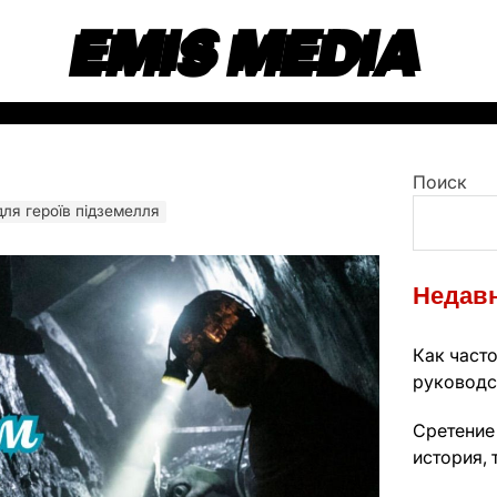
EMIS MEDIA
Поиск
для героїв підземелля
Недавн
Как часто
руководс
Сретение
история, 