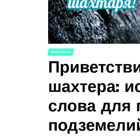
ПРИВІТАННЯ
ОПУБЛИКОВАНО
Приветстви
В
шахтера: и
слова для 
подземели