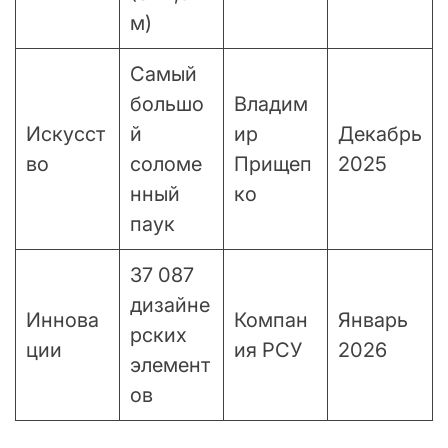
м)
Самый
большо
Владим
Искусст
й
ир
Декабрь
во
соломе
Прищеп
2025
нный
ко
паук
37 087
дизайне
Иннова
Компан
Январь
рских
ции
ия РСУ
2026
элемент
ов