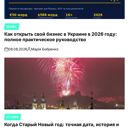
БІЗНЕС
ОПУБЛИКОВАНО
Как открыть свой бизнес в Украине в 2026 году:
В
полное практическое руководство
08.08.2026
Марія Бобренко
on
Запись
от
ІСТОРІЯ
ОПУБЛИКОВАНО
Когда Старый Новый год: точная дата, история и
В