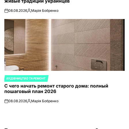
живые традиции украинцев
08.08.2026
Марія Бобренко
on
Запись
от
БУДІВНИЦТВО ТА РЕМОНТ
ОПУБЛИКОВАНО
С чего начать ремонт старого дома: полный
В
пошаговый план 2026
08.08.2026
Марія Бобренко
on
Запись
от