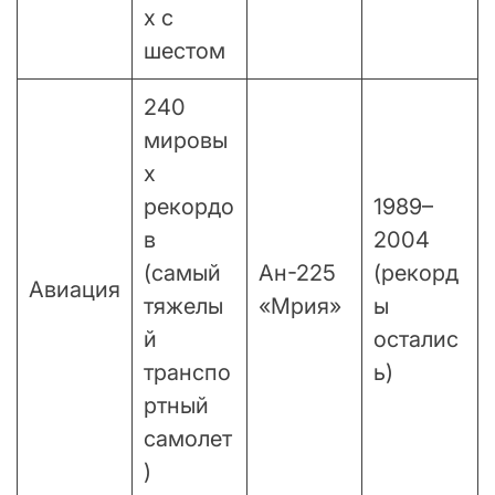
х с
шестом
240
мировы
х
рекордо
1989–
в
2004
(самый
Ан-225
(рекорд
Авиация
тяжелы
«Мрия»
ы
й
осталис
транспо
ь)
ртный
самолет
)