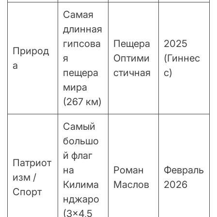
Самая
длинная
гипсова
Пещера
2025
Природ
я
Оптими
(Гиннес
а
пещера
стичная
с)
мира
(267 км)
Самый
большо
й флаг
Патриот
на
Роман
Февраль
изм /
Килима
Маслов
2026
Спорт
нджаро
(3×4,5