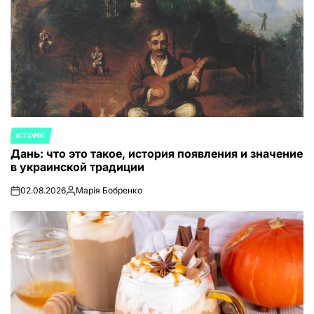
ІСТОРІЯ
ОПУБЛИКОВАНО
Дань: что это такое, история появления и значение
В
в украинской традиции
02.08.2026
Марія Бобренко
on
Запись
от