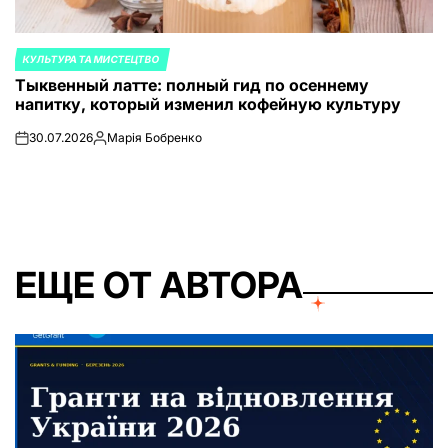
КУЛЬТУРА ТА МИСТЕЦТВО
ОПУБЛИКОВАНО
Тыквенный латте: полный гид по осеннему
В
напитку, который изменил кофейную культуру
30.07.2026
Марія Бобренко
on
Запись
от
ЕЩЕ ОТ АВТОРА