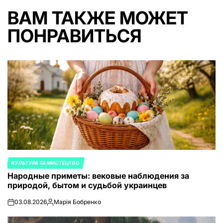
ВАМ ТАКЖЕ МОЖЕТ
ПОНРАВИТЬСЯ
КУЛЬТУРА ТА МИСТЕЦТВО
ОПУБЛИКОВАНО
Народные приметы: вековые наблюдения за
В
природой, бытом и судьбой украинцев
03.08.2026
Марія Бобренко
on
Запись
от