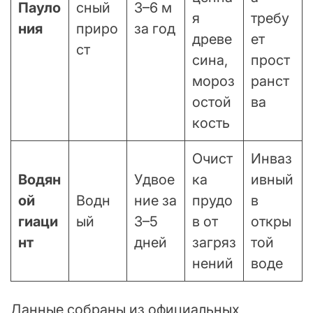
Пауло
сный
3–6 м
я
требу
ния
приро
за год
древе
ет
ст
сина,
прост
мороз
ранст
остой
ва
кость
Очист
Инваз
Водян
Удвое
ка
ивный
ой
Водн
ние за
прудо
в
гиаци
ый
3–5
в от
откры
нт
дней
загряз
той
нений
воде
Данные собраны из официальных