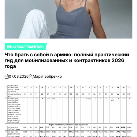
ВІЙСЬКОВА ТЕМАТИКА
ОПУБЛИКОВАНО
Что брать с собой в армию: полный практический
В
гид для мобилизованных и контрактников 2026
года
07.08.2026
Марія Бобренко
on
Запись
от