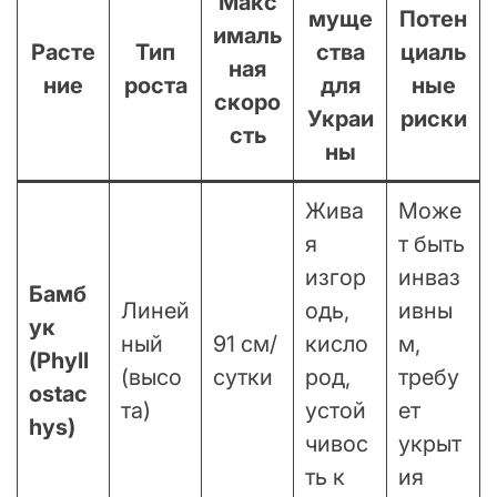
Макс
муще
Потен
ималь
Расте
Тип
ства
циаль
ная
ние
роста
для
ные
скоро
Украи
риски
сть
ны
Жива
Може
я
т быть
изгор
инваз
Бамб
Линей
одь,
ивны
ук
ный
91 см/
кисло
м,
(Phyll
(высо
сутки
род,
требу
ostac
та)
устой
ет
hys)
чивос
укрыт
ть к
ия