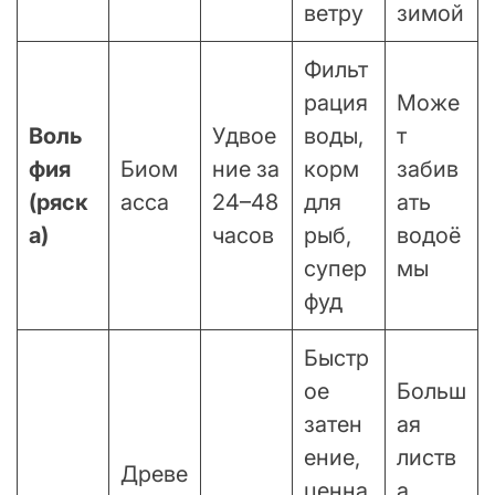
ветру
зимой
Фильт
рация
Може
Воль
Удвое
воды,
т
фия
Биом
ние за
корм
забив
(ряск
асса
24–48
для
ать
а)
часов
рыб,
водоё
супер
мы
фуд
Быстр
ое
Больш
затен
ая
ение,
листв
Древе
ценна
а