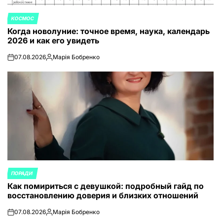
КОСМОС
ОПУБЛИКОВАНО
Когда новолуние: точное время, наука, календарь
В
2026 и как его увидеть
07.08.2026
Марія Бобренко
on
Запись
от
ПОРАДИ
ОПУБЛИКОВАНО
Как помириться с девушкой: подробный гайд по
В
восстановлению доверия и близких отношений
07.08.2026
Марія Бобренко
on
Запись