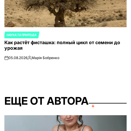
НАУКА ТА ПРИРОДА
ОПУБЛИКОВАНО
Как растёт фисташка: полный цикл от семени до
В
урожая
05.08.2026
Марія Бобренко
on
Запись
от
ЕЩЕ ОТ АВТОРА