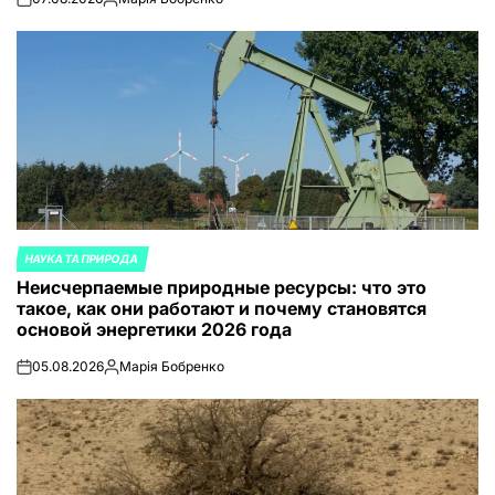
on
Запись
от
НАУКА ТА ПРИРОДА
ОПУБЛИКОВАНО
Неисчерпаемые природные ресурсы: что это
В
такое, как они работают и почему становятся
основой энергетики 2026 года
05.08.2026
Марія Бобренко
on
Запись
от