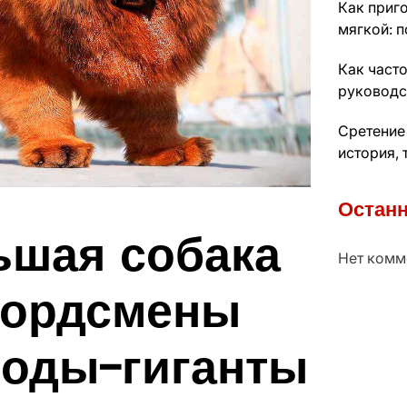
Как приго
мягкой: п
Как часто
руководс
Сретение
история, 
Останн
ьшая собака
Нет комм
екордсмены
роды-гиганты