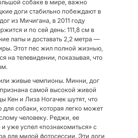
ольшой собаке в мире, важно
ецкие доги стабильно побеждают в
дог из Мичигана, в 2011 году
жится и по сей день: 111,8 см в
ние лапы и доставать 2,2 метра —
иры. Этот пес жил полной жизнью,
я на телевидении, показывая, что
ым.
тили живые чемпионы. Минни, дог
 признана самой высокой живой
цы Кен и Лиза Ногачек шутят, что
 для собаки, которая легко может
слому человеку. Реджи, ее
 и уже успел «познакомиться» с
а для милой фотосессии. Эти доги