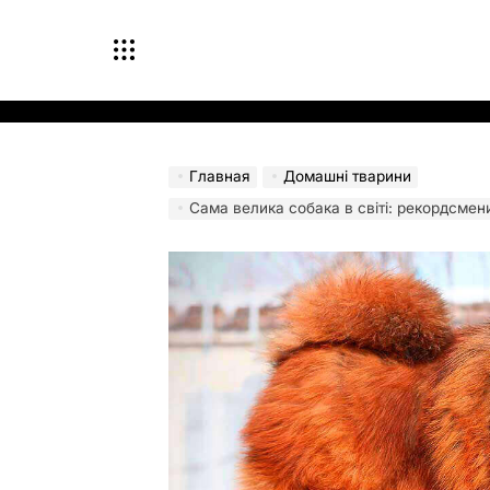
Перейти
к
содержимому
Главная
Домашні тварини
Сама велика собака в світі: рекордсмен