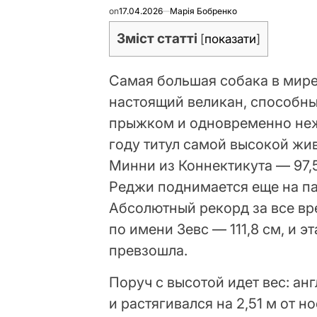
on
17.04.2026
Марія Бобренко
Зміст статті
[
показати
]
Самая большая собака в мире
настоящий великан, способны
прыжком и одновременно неж
году титул самой высокой жи
Минни из Коннектикута — 97,5
Реджи поднимается еще на па
Абсолютный рекорд за все в
по имени Зевс — 111,8 см, и э
превзошла.
Поруч с высотой идет вес: ан
и растягивался на 2,51 м от н