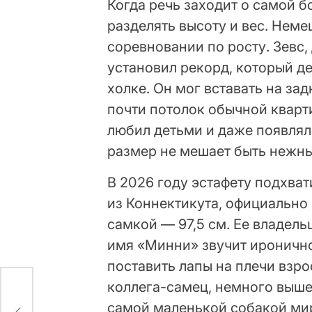
Когда речь заходит о самой б
разделять высоту и вес. Нем
соревновании по росту. Зевс, 
установил рекорд, который дер
холке. Он мог вставать на зад
почти потолок обычной кварт
любил детьми и даже появлялс
размер не мешает быть нежн
В 2026 году эстафету подхва
из Коннектикута, официально
самкой — 97,5 см. Ее владель
имя «Минни» звучит иронично
поставить лапы на плечи взро
коллега-самец, немного выше
самой маленькой собакой мир