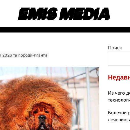
EMIS MEDIA
Поиск
и 2026 та породи-гіганти
Недавн
Из чего д
технолог
Болезни р
лечению 