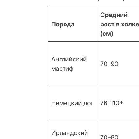
Средний
Порода
рост в холк
(см)
Английский
70–90
мастиф
Немецкий дог
76–110+
Ирландский
70–80