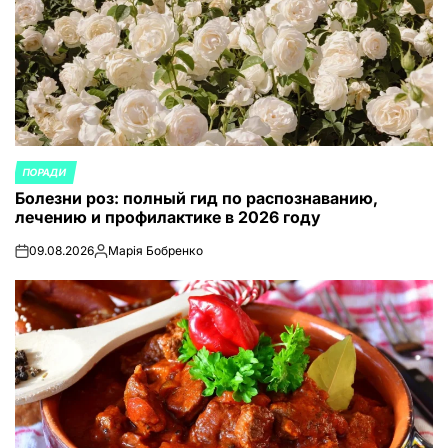
ПОРАДИ
ОПУБЛИКОВАНО
Болезни роз: полный гид по распознаванию,
В
лечению и профилактике в 2026 году
09.08.2026
Марія Бобренко
on
Запись
от