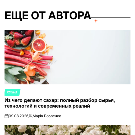
ЕЩЕ ОТ АВТОРА
КУХНЯ
ОПУБЛИКОВАНО
Из чего делают сахар: полный разбор сырья,
В
технологий и современных реалий
09.08.2026
Марія Бобренко
on
Запись
от