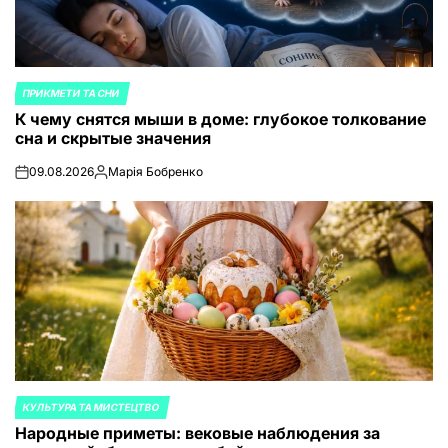
ПРИКМЕТИ ТА СНИ
ОПУБЛИКОВАНО
К чему снятся мыши в доме: глубокое толкование
В
сна и скрытые значения
09.08.2026
Марія Бобренко
on
Запись
от
КУЛЬТУРА ТА МИСТЕЦТВО
ОПУБЛИКОВАНО
Народные приметы: вековые наблюдения за
В