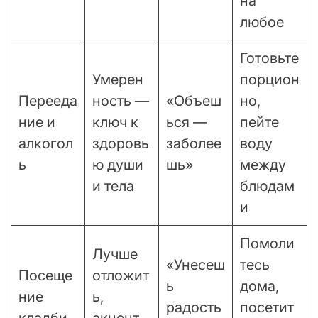
на
любое
Готовьте
Умерен
порцион
Перееда
ность —
«Объеш
но,
ние и
ключ к
ься —
пейте
алкогол
здоровь
заболее
воду
ь
ю души
шь»
между
и тела
блюдам
и
Помоли
Лучше
«Унесеш
тесь
Посеще
отложит
ь
дома,
ние
ь,
радость
посетит