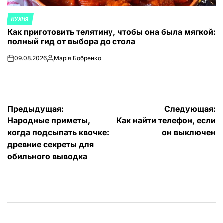
КУХНЯ
ОПУБЛИКОВАНО
Как приготовить телятину, чтобы она была мягкой:
В
полный гид от выбора до стола
09.08.2026
Марія Бобренко
on
Запись
от
Навигация
Предыдущая:
Следующая:
Народные приметы,
Как найти телефон, если
по
когда подсыпать квочке:
он выключен
записям
древние секреты для
обильного выводка