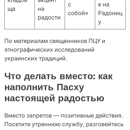
кладби
акцент
с
е на
ща
на
собой»
Радониц
радости
у
По материалам священников ПЦУ и
этнографических исследований
украинских традиций.
Что делать вместо: как
наполнить Пасху
настоящей радостью
Вместо запретов — позитивные действия.
Посетите утреннюю службу, разговейтесь