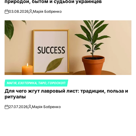
природой, бытом и судьбой украинцев
03.08.2026
Марія Бобренко
on
Запись
от
МАГІЯ, ЕЗОТЕРИКА, ТАРО, ГОРОСКОП
ОПУБЛИКОВАНО
Для чего жгут лавровый лист: традиции, польза и
В
ритуалы
27.07.2026
Марія Бобренко
on
Запись
от