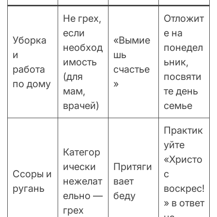
Не грех,
Отложит
если
е на
Уборка
«Вымие
необход
понедел
и
шь
имость
ьник,
работа
счастье
(для
посвяти
по дому
»
мам,
те день
врачей)
семье
Практик
уйте
Категор
«Христо
ически
Притяги
Ссоры и
с
нежелат
вает
ругань
воскрес!
ельно —
беду
» в ответ
грех