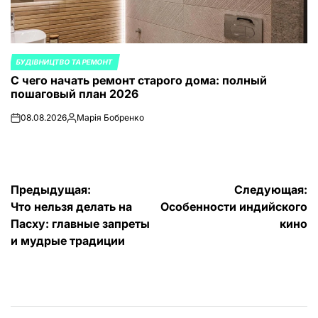
БУДІВНИЦТВО ТА РЕМОНТ
ОПУБЛИКОВАНО
С чего начать ремонт старого дома: полный
В
пошаговый план 2026
08.08.2026
Марія Бобренко
on
Запись
от
Навигация
Предыдущая:
Следующая:
Что нельзя делать на
Особенности индийского
по
Пасху: главные запреты
кино
записям
и мудрые традиции