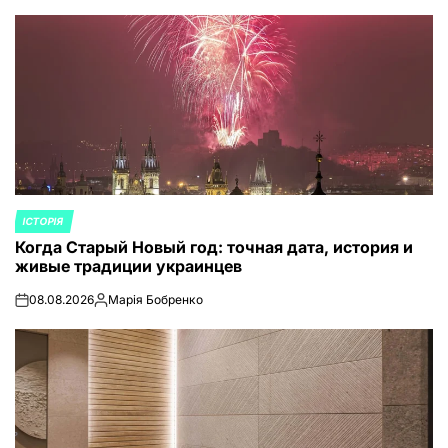
от
ІСТОРІЯ
ОПУБЛИКОВАНО
Когда Старый Новый год: точная дата, история и
В
живые традиции украинцев
08.08.2026
Марія Бобренко
on
Запись
от