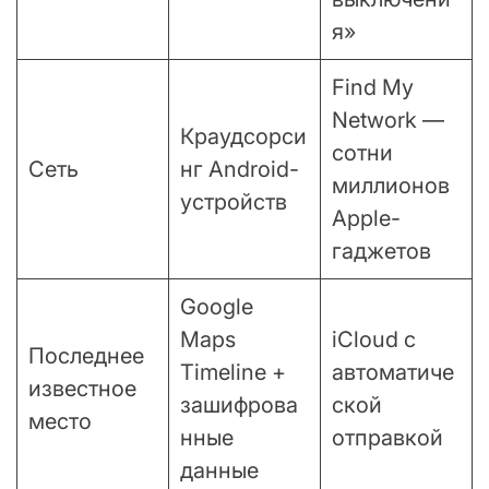
я»
Find My
Network —
Краудсорси
сотни
Сеть
нг Android-
миллионов
устройств
Apple-
гаджетов
Google
Maps
iCloud с
Последнее
Timeline +
автоматиче
известное
зашифрова
ской
место
нные
отправкой
данные