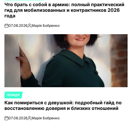
Что брать с собой в армию: полный практический
В
гид для мобилизованных и контрактников 2026
года
07.08.2026
Марія Бобренко
on
Запись
от
ПОРАДИ
ОПУБЛИКОВАНО
Как помириться с девушкой: подробный гайд по
В
восстановлению доверия и близких отношений
07.08.2026
Марія Бобренко
on
Запись
от