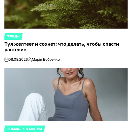
ПОРАДИ
ОПУБЛИКОВАНО
Туя желтеет и сохнет: что делать, чтобы спасти
В
растение
08.08.2026
Марія Бобренко
on
Запись
от
ВІЙСЬКОВА ТЕМАТИКА
ОПУБЛИКОВАНО