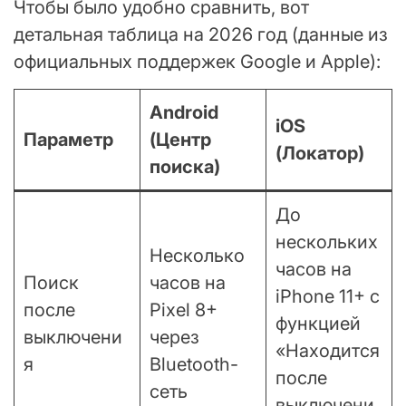
Чтобы было удобно сравнить, вот
детальная таблица на 2026 год (данные из
официальных поддержек Google и Apple):
Android
iOS
Параметр
(Центр
(Локатор)
поиска)
До
нескольких
Несколько
часов на
Поиск
часов на
iPhone 11+ с
после
Pixel 8+
функцией
выключени
через
«Находится
я
Bluetooth-
после
сеть
выключени