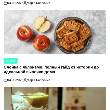
04.08.2026
Марія Бобренко
on
Запись
от
ІСТОРІЯ
ОПУБЛИКОВАНО
Слойка с яблоками: полный гайд от истории до
В
идеальной выпечки дома
04.08.2026
Марія Бобренко
on
Запись
от