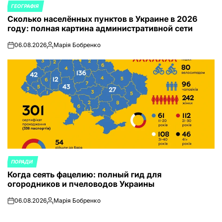
ГЕОГРАФІЯ
ОПУБЛИКОВАНО
Сколько населённых пунктов в Украине в 2026
В
году: полная картина административной сети
06.08.2026
Марія Бобренко
on
Запись
от
ПОРАДИ
ОПУБЛИКОВАНО
Когда сеять фацелию: полный гид для
В
огородников и пчеловодов Украины
06.08.2026
Марія Бобренко
on
Запись
от