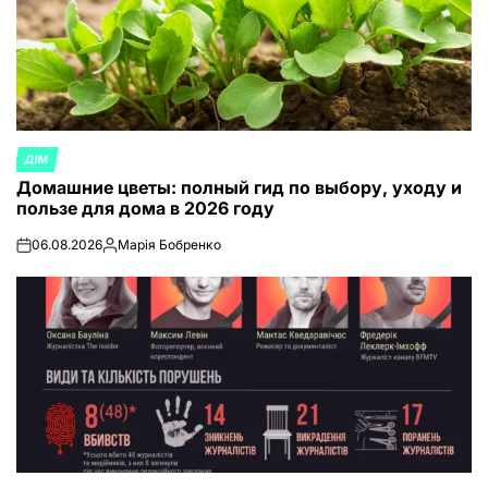
ДІМ
ОПУБЛИКОВАНО
Домашние цветы: полный гид по выбору, уходу и
В
пользе для дома в 2026 году
06.08.2026
Марія Бобренко
on
Запись
от