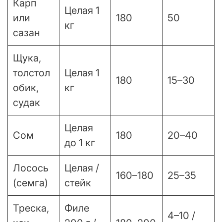
Карп
Целая 1
или
180
50
кг
сазан
Щука,
толстол
Целая 1
180
15–30
обик,
кг
судак
Целая
Сом
180
20–40
до 1 кг
Лосось
Целая /
160–180
25–35
(семга)
стейк
Треска,
Филе
4–10 /