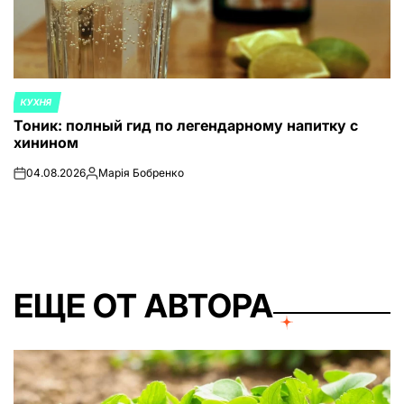
КУХНЯ
ОПУБЛИКОВАНО
Тоник: полный гид по легендарному напитку с
В
хинином
04.08.2026
Марія Бобренко
on
Запись
от
ЕЩЕ ОТ АВТОРА