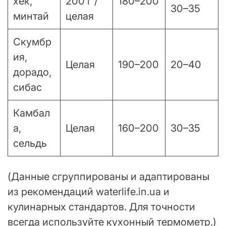
хек,
200 г /
180–200
30–35
минтай
целая
Скумбр
ия,
Целая
190–200
20–40
дорадо,
сибас
Камбал
а,
Целая
160–200
30–35
сельдь
(Данные сгруппированы и адаптированы
из рекомендаций waterlife.in.ua и
кулинарных стандартов. Для точности
всегда используйте кухонный термометр.)