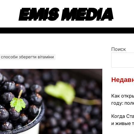
EMIS MEDIA
Поиск
 способи зберегти вітаміни
Недавн
Как откры
году: по
Когда Ста
и живые 