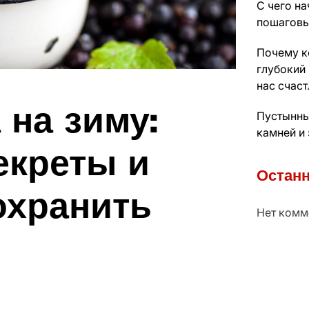
С чего на
пошаговы
Почему к
глубокий 
нас счас
на зиму:
Пустынны
камней и
екреты и
Останн
охранить
Нет комм