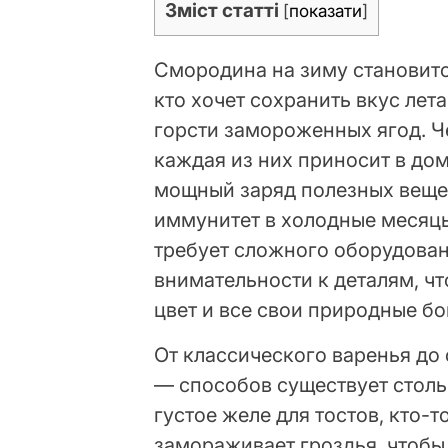
Зміст статті
[
показати
]
Смородина на зиму становитс
кто хочет сохранить вкус лет
горсти замороженных ягод. Ч
каждая из них приносит в дом
мощный заряд полезных веще
иммунитет в холодные месяцы
требует сложного оборудован
внимательности к деталям, ч
цвет и все свои природные бо
От классического варенья до
— способов существует столь
густое желе для тостов, кто-т
замораживает гроздья, чтобы