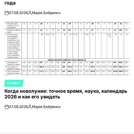
года
07.08.2026
Марія Бобренко
on
Запись
от
КОСМОС
ОПУБЛИКОВАНО
Когда новолуние: точное время, наука, календарь
В
2026 и как его увидеть
07.08.2026
Марія Бобренко
on
Запись
от