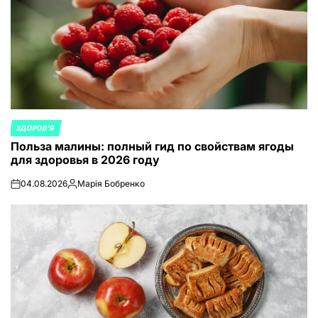
ЗДОРОВ'Я
ОПУБЛИКОВАНО
Польза малины: полный гид по свойствам ягоды
В
для здоровья в 2026 году
04.08.2026
Марія Бобренко
on
Запись
от