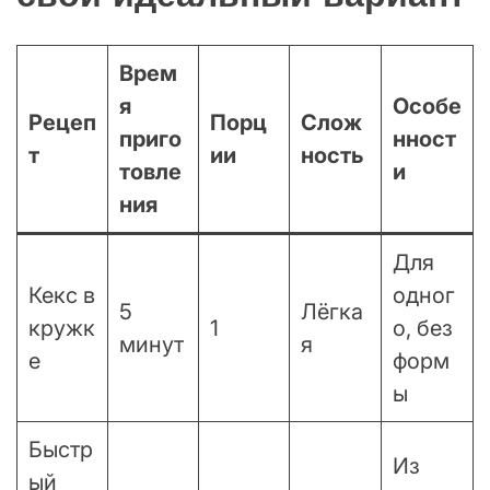
Врем
я
Особе
Рецеп
Порц
Слож
приго
нност
т
ии
ность
товле
и
ния
Для
Кекс в
одног
5
Лёгка
кружк
1
о, без
минут
я
е
форм
ы
Быстр
Из
ый