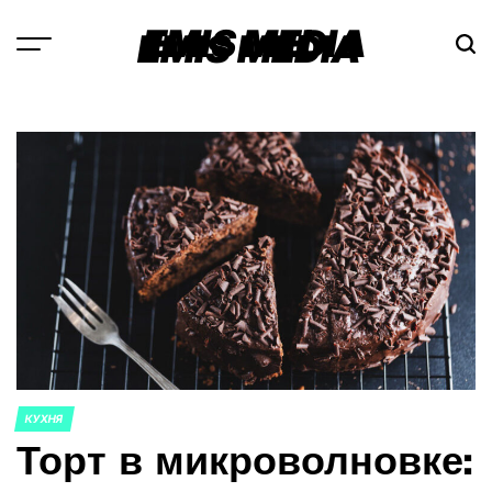
Перейти
EMIS MEDIA
к
содержимому
КУХНЯ
ОПУБЛИКОВАНО
Торт в микроволновке:
В