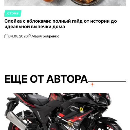
ІСТОРІЯ
ОПУБЛИКОВАНО
Слойка с яблоками: полный гайд от истории до
В
идеальной выпечки дома
04.08.2026
Марія Бобренко
on
Запись
от
ЕЩЕ ОТ АВТОРА