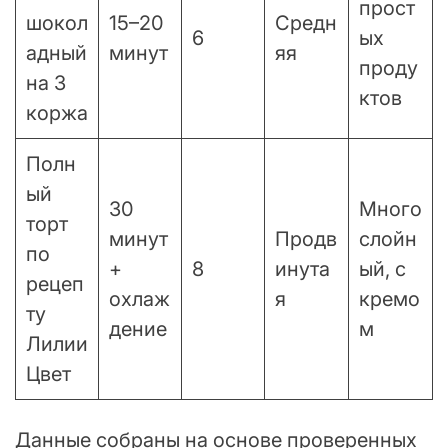
прост
шокол
15–20
Средн
6
ых
адный
минут
яя
проду
на 3
ктов
коржа
Полн
ый
30
Много
торт
минут
Продв
слойн
по
+
8
инута
ый, с
рецеп
охлаж
я
кремо
ту
дение
м
Лилии
Цвет
Данные собраны на основе проверенных