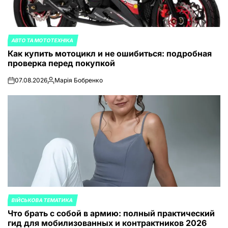
АВТО ТА МОТОТЕХНІКА
ОПУБЛИКОВАНО
Как купить мотоцикл и не ошибиться: подробная
В
проверка перед покупкой
07.08.2026
Марія Бобренко
on
Запись
от
ВІЙСЬКОВА ТЕМАТИКА
ОПУБЛИКОВАНО
Что брать с собой в армию: полный практический
В
гид для мобилизованных и контрактников 2026