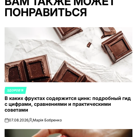
ВАМ ТАКЖЕ МОЖЕТ
ПОНРАВИТЬСЯ
ЗДОРОВ'Я
ОПУБЛИКОВАНО
В каких фруктах содержится цинк: подробный гид
В
с цифрами, сравнениями и практическими
советами
07.08.2026
Марія Бобренко
on
Запись
от