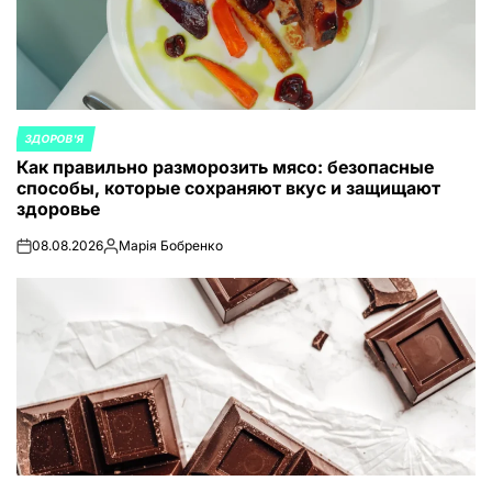
ЗДОРОВ'Я
ОПУБЛИКОВАНО
Как правильно разморозить мясо: безопасные
В
способы, которые сохраняют вкус и защищают
здоровье
08.08.2026
Марія Бобренко
on
Запись
от