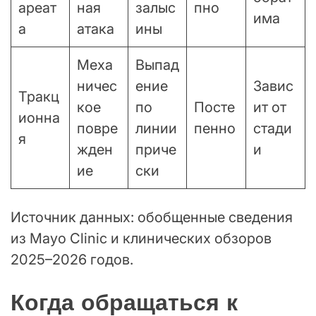
ареат
ная
залыс
пно
има
а
атака
ины
Меха
Выпад
ничес
ение
Завис
Тракц
кое
по
Посте
ит от
ионна
повре
линии
пенно
стади
я
жден
приче
и
ие
ски
Источник данных: обобщенные сведения
из Mayo Clinic и клинических обзоров
2025–2026 годов.
Когда обращаться к