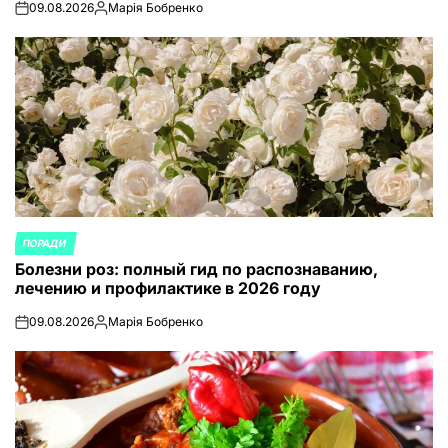
09.08.2026
Марія Бобренко
on
Запись
от
ПОРАДИ
ОПУБЛИКОВАНО
Болезни роз: полный гид по распознаванию,
В
лечению и профилактике в 2026 году
09.08.2026
Марія Бобренко
on
Запись
от