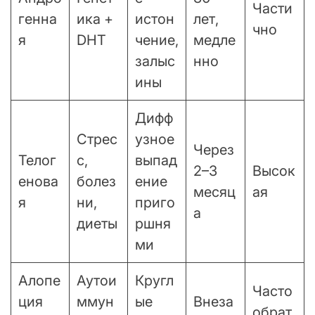
Части
генна
ика +
истон
лет,
чно
я
DHT
чение,
медле
залыс
нно
ины
Дифф
Стрес
узное
Через
Телог
с,
выпад
2–3
Высок
енова
болез
ение
месяц
ая
я
ни,
приго
а
диеты
ршня
ми
Алопе
Аутои
Кругл
Часто
ция
ммун
ые
Внеза
обрат