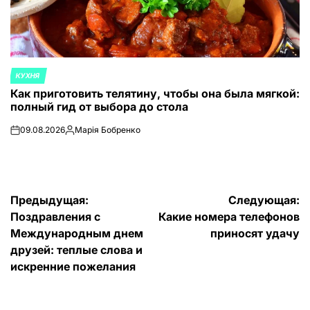
КУХНЯ
ОПУБЛИКОВАНО
Как приготовить телятину, чтобы она была мягкой:
В
полный гид от выбора до стола
09.08.2026
Марія Бобренко
on
Запись
от
Навигация
Предыдущая:
Следующая:
Поздравления с
Какие номера телефонов
по
Международным днем
приносят удачу
записям
друзей: теплые слова и
искренние пожелания