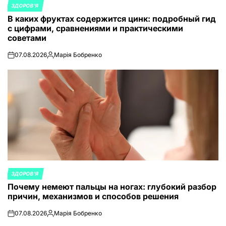
ЗДОРОВ'Я
ОПУБЛИКОВАНО
В каких фруктах содержится цинк: подробный гид
В
с цифрами, сравнениями и практическими
советами
07.08.2026
Марія Бобренко
on
Запись
от
ЗДОРОВ'Я
ОПУБЛИКОВАНО
Почему немеют пальцы на ногах: глубокий разбор
В
причин, механизмов и способов решения
07.08.2026
Марія Бобренко
on
Запись
от