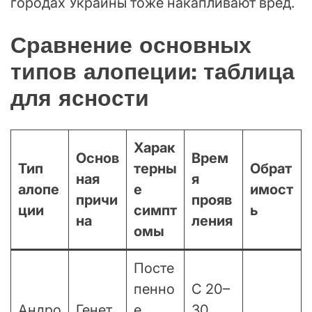
городах Украины тоже накапливают вред.
Сравнение основных
типов алопеции: таблица
для ясности
Харак
Основ
Врем
Тип
терны
Обрат
ная
я
алопе
е
имост
причи
прояв
ции
симпт
ь
на
ления
омы
Посте
пенно
С 20–
Андро
Генет
е
30